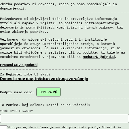
Uslužbenci nacionalne enote za informacije o potnikih vsa ujemanja
Zbirka podatkov ni dokončna, redno jo bomo posodabljali in
pri avtomatizirani obdelavi podatkov ter varnostna tveganja
dopolnjevali.
posamično pregledajo še z neavtomatiziranimi sredstvi.
Sistem uporablja sledeče vire podatkov: Evidenca potnikov,
Prizadevamo si objavljati točne in preverljive informacije.
prijavljenih na let, Evidenca potnikov iz sistema rezervacij letalskih
Vrzeli ali napake v registru so posledica netransparentnega
delovanja in pomanjkljivega komuniciranja javnih organov, kar
vozovnic, Evidence policije, Schengenskega informacijskega sistema,
ovira zbiranje podatkov.
Interpola.
Verjamemo, da slovenski državni organi in institucije
Viri:
uporabljajo še druga umetnointeligenčna orodja, o katerih
Brošura 60 let informacijsko telekomunikacijskega sistema policije
javnost ni obveščena. Če imaš kakršnekoli informacije, ki bi
morale biti vključene v register, ali pa podatke, ki kažejo na
Odgovor na zahtevek za informacije javnega značaja
morebitne netočnosti v njem, nam piši na
.
registerUI@djnd.si
Prenesi CSV s podatki
Za Register rabe UI skrbi
Danes je nov dan, Inštitut za druga vprašanja
Podpri naše delo.
DONIRAJ
Te zanima, kaj delamo? Naroči se na Občasnik!
VPIŠI SVOJ E-NASLOV
Strinjam se, da mi Danes je nov dan po e-pošti pošilja Občasnik in