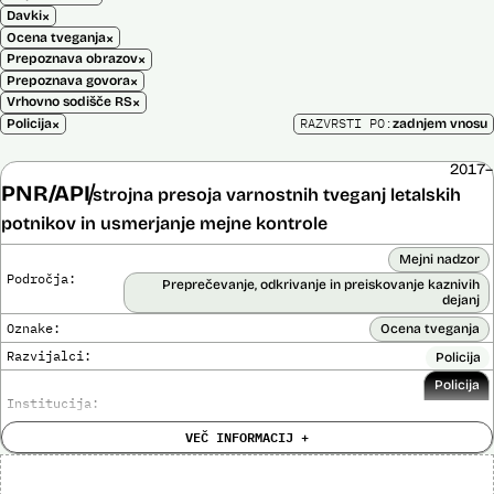
×
Davki
×
Ocena tveganja
×
Prepoznava obrazov
×
Prepoznava govora
×
Vrhovno sodišče RS
×
RAZVRSTI PO:
Policija
zadnjem vnosu
2017–
PNR/API
strojna presoja varnostnih tveganj letalskih
potnikov in usmerjanje mejne kontrole
Mejni nadzor
Področja:
Preprečevanje, odkrivanje in preiskovanje kaznivih
dejanj
Oznake:
Ocena tveganja
Razvijalci:
Policija
Policija
Institucija:
VEČ INFORMACIJ +
Cena:
Neznana
?
Analiza učinka na človekove pravice
Ne
opravljena: