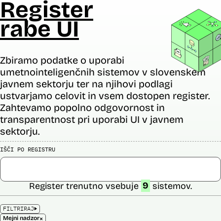
Register
rabe UI
Zbiramo podatke o uporabi
umetnointeligenčnih sistemov v slovenskem
javnem sektorju ter na njihovi podlagi
ustvarjamo celovit in vsem dostopen register.
Zahtevamo popolno odgovornost in
transparentnost pri uporabi UI v javnem
sektorju.
IŠČI PO REGISTRU
Register trenutno vsebuje
9
sistemov.
FILTRIRAJ
×
Mejni nadzor