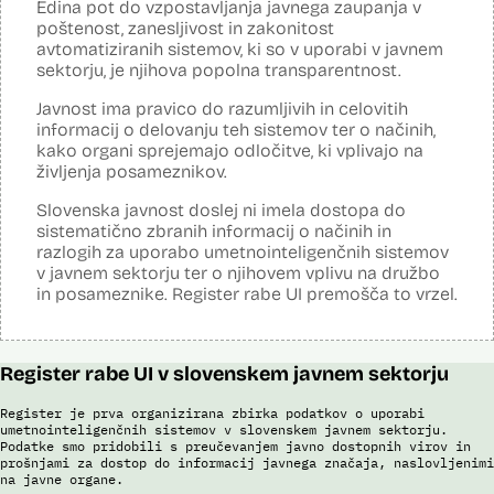
Edina pot do vzpostavljanja javnega zaupanja v
Analiza učinka na osebne podatke opravljena:
Da
?
poštenost, zanesljivost in zakonitost
avtomatiziranih sistemov, ki so v uporabi v javnem
Posodobljeno: 3. december 2024
sektorju, je njihova popolna transparentnost.
Sistem avtomatizirano zbira, obdeluje, presoja varnostna tveganja ter
posreduje podatke iz evidence potnikov, prijavljenih na let, in iz
Javnost ima pravico do razumljivih in celovitih
evidence potnikov iz sistema rezervacij letalskih vozovnic. Po
informacij o delovanju teh sistemov ter o načinih,
avtomatiziranem preverjanju podatkov PNR (Passenger Name
Record) in API (Advanced Passenger Information) v primeru ujemanja
kako organi sprejemajo odločitve, ki vplivajo na
v evidencah policije, SIS in Interpola poda rezultat v obliki "zadetek oz.
življenja posameznikov.
ni zadetka" z navedbo sklopa evidenc, v katerih je prišlo do ujemanja,
ter navedbo, ali se ujemanje nanaša na podatke o osebi ali na
Slovenska javnost doslej ni imela dostopa do
podatke o potovalnem dokumentu. V primeru ujemanja poda tudi
sistematično zbranih informacij o načinih in
podatke, na podlagi katerih je prišlo do ujemanja med preverjenimi
razlogih za uporabo umetnointeligenčnih sistemov
podatki in ocenjevalnimi merili.
v javnem sektorju ter o njihovem vplivu na družbo
Ocenjevalna merila so oblikovana z analitično obdelavo podatkov, pri
in posameznike. Register rabe UI premošča to vrzel.
čemer se oblikujejo indikatorji tveganja, ki predstavljajo posamezne
podatke, za katere je bilo pri analitični obdelavi ugotovljeno, da
predstavljajo specifične potovalne vzorce storilcev terorističnih in
drugih hudih kaznivih dejanj oziroma njihovih žrtev ter zato
Register rabe UI v slovenskem javnem sektorju
omogočajo usmerjeno delo policije in drugih pristojnih organov na
takšne osebe. Nacionalna enota za informacije o potnikih lahko glede
na utemeljene razloge v posamičnem primeru posreduje podatke
Register je prva organizirana zbirka podatkov o uporabi
potnikov, prijavljenih na let, oziroma podatke potnikov iz sistema
umetnointeligenčnih sistemov v slovenskem javnem sektorju.
rezervacij letalskih vozovnic oziroma rezultate njihove obdelave
Podatke smo pridobili s preučevanjem javno dostopnih virov in
drugim enotam policije.
prošnjami za dostop do informacij javnega značaja, naslovljenimi
na javne organe.