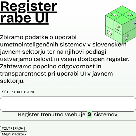
Register
rabe UI
Zbiramo podatke o uporabi
umetnointeligenčnih sistemov v slovenskem
javnem sektorju ter na njihovi podlagi
ustvarjamo celovit in vsem dostopen register.
Zahtevamo popolno odgovornost in
transparentnost pri uporabi UI v javnem
sektorju.
IŠČI PO REGISTRU
Register trenutno vsebuje
9
sistemov.
FILTRIRAJ
×
Mejni nadzor