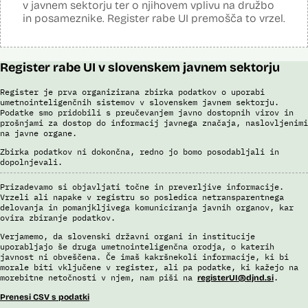
uporabi algoritmov za izdelavo in iskanje biometričnih razpoznavnih
Sistem uporablja sledeče vire podatkov: Evidenca potnikov,
v javnem sektorju ter o njihovem vplivu na družbo
znakov, je omogočena primerjava in iskanje prstnih odtisov.
prijavljenih na let, Evidenca potnikov iz sistema rezervacij letalskih
in posameznike. Register rabe UI premošča to vrzel.
vozovnic, Evidence policije, Schengenskega informacijskega sistema,
Viri:
Interpola.
Brošura 60 let informacijsko telekomunikacijskega sistema policije
Viri:
Odgovor na zahtevo za dostop do informacij javnega značaja
Register rabe UI v slovenskem javnem sektorju
Brošura 60 let informacijsko telekomunikacijskega sistema policije
Odgovor na zahtevek za informacije javnega značaja
Register je prva organizirana zbirka podatkov o uporabi
umetnointeligenčnih sistemov v slovenskem javnem sektorju.
Podatke smo pridobili s preučevanjem javno dostopnih virov in
prošnjami za dostop do informacij javnega značaja, naslovljenimi
na javne organe.
Zbirka podatkov ni dokončna, redno jo bomo posodabljali in
dopolnjevali.
Prizadevamo si objavljati točne in preverljive informacije.
Vrzeli ali napake v registru so posledica netransparentnega
delovanja in pomanjkljivega komuniciranja javnih organov, kar
ovira zbiranje podatkov.
Verjamemo, da slovenski državni organi in institucije
uporabljajo še druga umetnointeligenčna orodja, o katerih
javnost ni obveščena. Če imaš kakršnekoli informacije, ki bi
morale biti vključene v register, ali pa podatke, ki kažejo na
morebitne netočnosti v njem, nam piši na
.
registerUI@djnd.si
Prenesi CSV s podatki