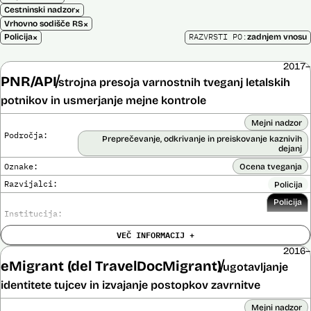
×
Cestninski nadzor
×
Vrhovno sodišče RS
×
RAZVRSTI PO:
Policija
zadnjem vnosu
2017–
PNR/API
strojna presoja varnostnih tveganj letalskih
potnikov in usmerjanje mejne kontrole
Mejni nadzor
Področja:
Preprečevanje, odkrivanje in preiskovanje kaznivih
dejanj
Oznake:
Ocena tveganja
Razvijalci:
Policija
Policija
Institucija:
VEČ INFORMACIJ +
Cena:
Neznana
?
2016–
Analiza učinka na človekove pravice
eMigrant (del TravelDocMigrant)
Ne
ugotavljanje
opravljena:
Analiza učinka na osebne podatke opravljena:
identitete tujcev in izvajanje postopkov zavrnitve
Da
?
Mejni nadzor
Posodobljeno: 3. december 2024