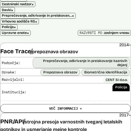
×
Cestninski nadzor
×
Davki
×
Preprečevanje, odkrivanje in preiskovanje kaznivih dejanj
×
Vrhovno sodišče RS
×
Policija
×
RAZVRSTI PO:
Upravne enote
zadnjem vnosu
2014–
Face Trace
prepoznava obrazov
Preprečevanje, odkrivanje in preiskovanje kaznivih
Področja:
dejanj
Oznake:
Prepoznava obrazov
Biometrična identifikacija
Razvijalci:
CENT SI d.o.o.
Policija
Institucija:
Cena:
39.650,00 EUR z DDV
VEČ INFORMACIJ +
Trajanje
Ni časovno omejena
licence:
2017–
Analiza učinka na človekove pravice
PNR/API
strojna presoja varnostnih tveganj letalskih
Ne
opravljena:
potnikov in usmerjanje mejne kontrole
Analiza učinka na osebne podatke opravljena:
Ne