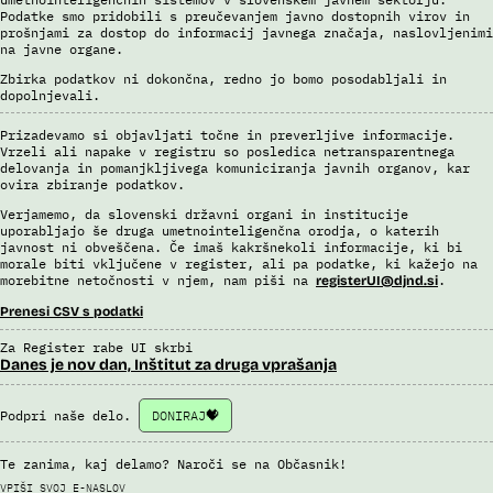
Podatke smo pridobili s preučevanjem javno dostopnih virov in
prošnjami za dostop do informacij javnega značaja, naslovljenimi
na javne organe.
Zbirka podatkov ni dokončna, redno jo bomo posodabljali in
dopolnjevali.
Prizadevamo si objavljati točne in preverljive informacije.
Vrzeli ali napake v registru so posledica netransparentnega
delovanja in pomanjkljivega komuniciranja javnih organov, kar
ovira zbiranje podatkov.
Verjamemo, da slovenski državni organi in institucije
uporabljajo še druga umetnointeligenčna orodja, o katerih
javnost ni obveščena. Če imaš kakršnekoli informacije, ki bi
morale biti vključene v register, ali pa podatke, ki kažejo na
morebitne netočnosti v njem, nam piši na
.
registerUI@djnd.si
Prenesi CSV s podatki
Za Register rabe UI skrbi
Danes je nov dan, Inštitut za druga vprašanja
Podpri naše delo.
DONIRAJ
Te zanima, kaj delamo? Naroči se na Občasnik!
VPIŠI SVOJ E-NASLOV