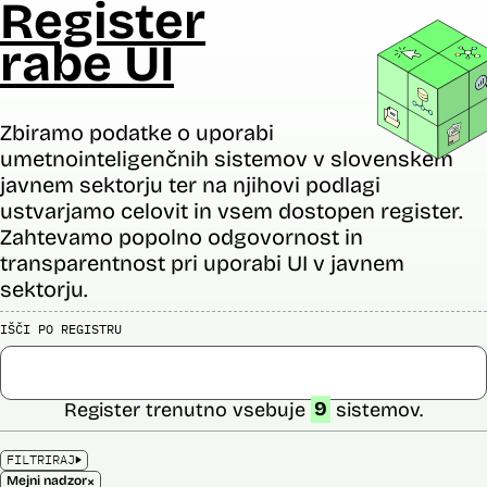
Register
rabe UI
Zbiramo podatke o uporabi
umetnointeligenčnih sistemov v slovenskem
javnem sektorju ter na njihovi podlagi
ustvarjamo celovit in vsem dostopen register.
Zahtevamo popolno odgovornost in
transparentnost pri uporabi UI v javnem
sektorju.
IŠČI PO REGISTRU
Register trenutno vsebuje
9
sistemov.
FILTRIRAJ
×
Mejni nadzor