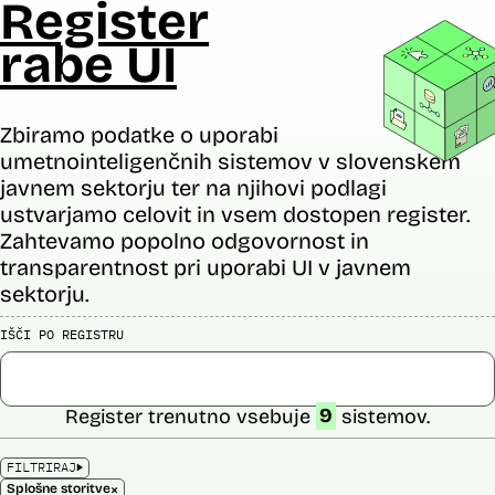
Register
rabe UI
Zbiramo podatke o uporabi
umetnointeligenčnih sistemov v slovenskem
javnem sektorju ter na njihovi podlagi
ustvarjamo celovit in vsem dostopen register.
Zahtevamo popolno odgovornost in
transparentnost pri uporabi UI v javnem
sektorju.
IŠČI PO REGISTRU
Register trenutno vsebuje
9
sistemov.
FILTRIRAJ
×
Splošne storitve