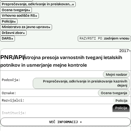
×
Preprečevanje, odkrivanje in preiskovanje kaznivih dejanj
×
Ocena tveganja
×
Vrhovno sodišče RS
×
Policija
×
Ministrstvo za javno upravo
×
Državni zbor
×
RAZVRSTI PO:
DARS
zadnjem vnosu
2017–
PNR/API
strojna presoja varnostnih tveganj letalskih
potnikov in usmerjanje mejne kontrole
Mejni nadzor
Področja:
Preprečevanje, odkrivanje in preiskovanje kaznivih
dejanj
Oznake:
Ocena tveganja
Razvijalci:
Policija
Policija
Institucija:
VEČ INFORMACIJ +
Cena:
Neznana
?