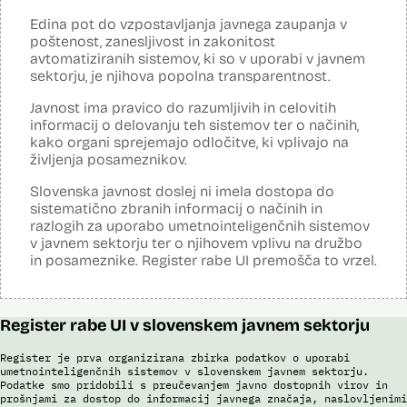
Analiza učinka na človekove pravice
Ne
opravljena:
Edina pot do vzpostavljanja javnega zaupanja v
Analiza učinka na osebne podatke opravljena:
Da
?
poštenost, zanesljivost in zakonitost
avtomatiziranih sistemov, ki so v uporabi v javnem
Posodobljeno: 3. december 2024
sektorju, je njihova popolna transparentnost.
Sistem avtomatizirano zbira, obdeluje, presoja varnostna tveganja ter
posreduje podatke iz evidence potnikov, prijavljenih na let, in iz
Javnost ima pravico do razumljivih in celovitih
evidence potnikov iz sistema rezervacij letalskih vozovnic. Po
informacij o delovanju teh sistemov ter o načinih,
avtomatiziranem preverjanju podatkov PNR (Passenger Name
Record) in API (Advanced Passenger Information) v primeru ujemanja
kako organi sprejemajo odločitve, ki vplivajo na
v evidencah policije, SIS in Interpola poda rezultat v obliki "zadetek oz.
življenja posameznikov.
ni zadetka" z navedbo sklopa evidenc, v katerih je prišlo do ujemanja,
ter navedbo, ali se ujemanje nanaša na podatke o osebi ali na
Slovenska javnost doslej ni imela dostopa do
podatke o potovalnem dokumentu. V primeru ujemanja poda tudi
sistematično zbranih informacij o načinih in
podatke, na podlagi katerih je prišlo do ujemanja med preverjenimi
razlogih za uporabo umetnointeligenčnih sistemov
podatki in ocenjevalnimi merili.
v javnem sektorju ter o njihovem vplivu na družbo
Ocenjevalna merila so oblikovana z analitično obdelavo podatkov, pri
in posameznike. Register rabe UI premošča to vrzel.
čemer se oblikujejo indikatorji tveganja, ki predstavljajo posamezne
podatke, za katere je bilo pri analitični obdelavi ugotovljeno, da
predstavljajo specifične potovalne vzorce storilcev terorističnih in
drugih hudih kaznivih dejanj oziroma njihovih žrtev ter zato
Register rabe UI v slovenskem javnem sektorju
omogočajo usmerjeno delo policije in drugih pristojnih organov na
takšne osebe. Nacionalna enota za informacije o potnikih lahko glede
na utemeljene razloge v posamičnem primeru posreduje podatke
Register je prva organizirana zbirka podatkov o uporabi
potnikov, prijavljenih na let, oziroma podatke potnikov iz sistema
umetnointeligenčnih sistemov v slovenskem javnem sektorju.
rezervacij letalskih vozovnic oziroma rezultate njihove obdelave
Podatke smo pridobili s preučevanjem javno dostopnih virov in
prošnjami za dostop do informacij javnega značaja, naslovljenimi
drugim enotam policije.