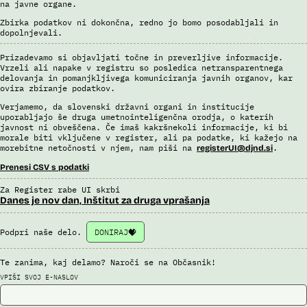
na javne organe.
Uslužbenci nacionalne enote za informacije o potnikih vsa ujemanja
Zbirka podatkov ni dokončna, redno jo bomo posodabljali in
pri avtomatizirani obdelavi podatkov ter varnostna tveganja
dopolnjevali.
posamično pregledajo še z neavtomatiziranimi sredstvi.
Sistem uporablja sledeče vire podatkov: Evidenca potnikov,
Prizadevamo si objavljati točne in preverljive informacije.
Vrzeli ali napake v registru so posledica netransparentnega
prijavljenih na let, Evidenca potnikov iz sistema rezervacij letalskih
delovanja in pomanjkljivega komuniciranja javnih organov, kar
vozovnic, Evidence policije, Schengenskega informacijskega sistema,
ovira zbiranje podatkov.
Interpola.
Verjamemo, da slovenski državni organi in institucije
Viri:
uporabljajo še druga umetnointeligenčna orodja, o katerih
Brošura 60 let informacijsko telekomunikacijskega sistema policije
javnost ni obveščena. Če imaš kakršnekoli informacije, ki bi
morale biti vključene v register, ali pa podatke, ki kažejo na
Odgovor na zahtevek za informacije javnega značaja
morebitne netočnosti v njem, nam piši na
.
registerUI@djnd.si
Prenesi CSV s podatki
Za Register rabe UI skrbi
Danes je nov dan, Inštitut za druga vprašanja
Podpri naše delo.
DONIRAJ
Te zanima, kaj delamo? Naroči se na Občasnik!
VPIŠI SVOJ E-NASLOV