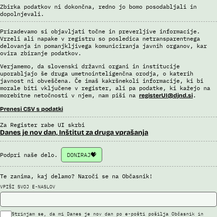
Uslužbenci nacionalne enote za informacije o potnikih vsa ujemanja
Zbirka podatkov ni dokončna, redno jo bomo posodabljali in
pri avtomatizirani obdelavi podatkov ter varnostna tveganja
dopolnjevali.
posamično pregledajo še z neavtomatiziranimi sredstvi.
Sistem uporablja sledeče vire podatkov: Evidenca potnikov,
Prizadevamo si objavljati točne in preverljive informacije.
prijavljenih na let, Evidenca potnikov iz sistema rezervacij letalskih
Vrzeli ali napake v registru so posledica netransparentnega
delovanja in pomanjkljivega komuniciranja javnih organov, kar
vozovnic, Evidence policije, Schengenskega informacijskega sistema,
ovira zbiranje podatkov.
Interpola.
Verjamemo, da slovenski državni organi in institucije
Viri:
uporabljajo še druga umetnointeligenčna orodja, o katerih
Brošura 60 let informacijsko telekomunikacijskega sistema policije
javnost ni obveščena. Če imaš kakršnekoli informacije, ki bi
morale biti vključene v register, ali pa podatke, ki kažejo na
Odgovor na zahtevek za informacije javnega značaja
morebitne netočnosti v njem, nam piši na
.
registerUI@djnd.si
Prenesi CSV s podatki
Za Register rabe UI skrbi
Danes je nov dan, Inštitut za druga vprašanja
Podpri naše delo.
DONIRAJ
Te zanima, kaj delamo? Naroči se na Občasnik!
VPIŠI SVOJ E-NASLOV
Strinjam se, da mi Danes je nov dan po e-pošti pošilja Občasnik in