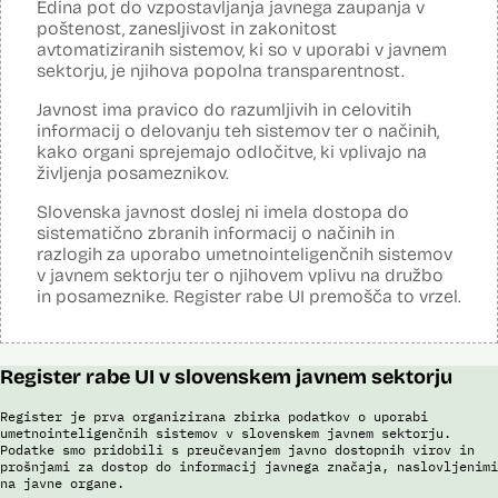
Edina pot do vzpostavljanja javnega zaupanja v
Analiza učinka na osebne podatke opravljena:
Da
?
poštenost, zanesljivost in zakonitost
avtomatiziranih sistemov, ki so v uporabi v javnem
Posodobljeno: 3. december 2024
sektorju, je njihova popolna transparentnost.
Sistem avtomatizirano zbira, obdeluje, presoja varnostna tveganja ter
posreduje podatke iz evidence potnikov, prijavljenih na let, in iz
Javnost ima pravico do razumljivih in celovitih
evidence potnikov iz sistema rezervacij letalskih vozovnic. Po
informacij o delovanju teh sistemov ter o načinih,
avtomatiziranem preverjanju podatkov PNR (Passenger Name
Record) in API (Advanced Passenger Information) v primeru ujemanja
kako organi sprejemajo odločitve, ki vplivajo na
v evidencah policije, SIS in Interpola poda rezultat v obliki "zadetek oz.
življenja posameznikov.
ni zadetka" z navedbo sklopa evidenc, v katerih je prišlo do ujemanja,
ter navedbo, ali se ujemanje nanaša na podatke o osebi ali na
Slovenska javnost doslej ni imela dostopa do
podatke o potovalnem dokumentu. V primeru ujemanja poda tudi
sistematično zbranih informacij o načinih in
podatke, na podlagi katerih je prišlo do ujemanja med preverjenimi
razlogih za uporabo umetnointeligenčnih sistemov
podatki in ocenjevalnimi merili.
v javnem sektorju ter o njihovem vplivu na družbo
Ocenjevalna merila so oblikovana z analitično obdelavo podatkov, pri
in posameznike. Register rabe UI premošča to vrzel.
čemer se oblikujejo indikatorji tveganja, ki predstavljajo posamezne
podatke, za katere je bilo pri analitični obdelavi ugotovljeno, da
predstavljajo specifične potovalne vzorce storilcev terorističnih in
drugih hudih kaznivih dejanj oziroma njihovih žrtev ter zato
Register rabe UI v slovenskem javnem sektorju
omogočajo usmerjeno delo policije in drugih pristojnih organov na
takšne osebe. Nacionalna enota za informacije o potnikih lahko glede
na utemeljene razloge v posamičnem primeru posreduje podatke
Register je prva organizirana zbirka podatkov o uporabi
potnikov, prijavljenih na let, oziroma podatke potnikov iz sistema
umetnointeligenčnih sistemov v slovenskem javnem sektorju.
rezervacij letalskih vozovnic oziroma rezultate njihove obdelave
Podatke smo pridobili s preučevanjem javno dostopnih virov in
drugim enotam policije.
prošnjami za dostop do informacij javnega značaja, naslovljenimi
na javne organe.