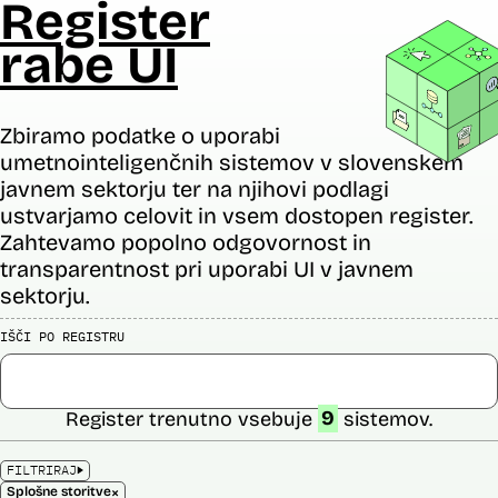
Register
rabe UI
Zbiramo podatke o uporabi
umetnointeligenčnih sistemov v slovenskem
javnem sektorju ter na njihovi podlagi
ustvarjamo celovit in vsem dostopen register.
Zahtevamo popolno odgovornost in
transparentnost pri uporabi UI v javnem
sektorju.
IŠČI PO REGISTRU
Register trenutno vsebuje
9
sistemov.
FILTRIRAJ
×
Splošne storitve