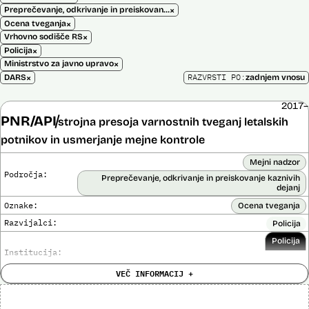
×
Preprečevanje, odkrivanje in preiskovanje kaznivih dejanj
×
Ocena tveganja
×
Vrhovno sodišče RS
×
Policija
×
Ministrstvo za javno upravo
×
RAZVRSTI PO:
DARS
zadnjem vnosu
2017–
PNR/API
strojna presoja varnostnih tveganj letalskih
potnikov in usmerjanje mejne kontrole
Mejni nadzor
Področja:
Preprečevanje, odkrivanje in preiskovanje kaznivih
dejanj
Oznake:
Ocena tveganja
Razvijalci:
Policija
Policija
Institucija:
VEČ INFORMACIJ +
Cena:
Neznana
?
Analiza učinka na človekove pravice
Ne
opravljena: