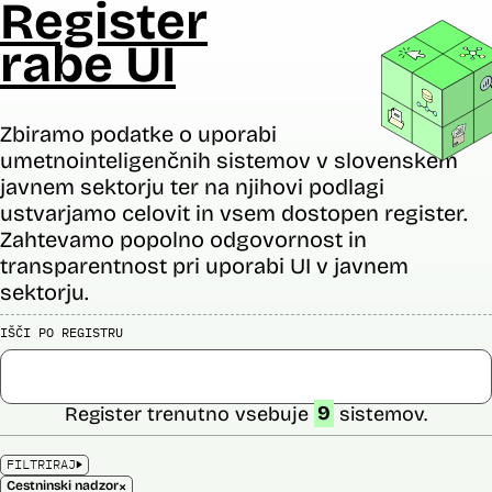
Register
rabe UI
Zbiramo podatke o uporabi
umetnointeligenčnih sistemov v slovenskem
javnem sektorju ter na njihovi podlagi
ustvarjamo celovit in vsem dostopen register.
Zahtevamo popolno odgovornost in
transparentnost pri uporabi UI v javnem
sektorju.
IŠČI PO REGISTRU
Register trenutno vsebuje
9
sistemov.
FILTRIRAJ
×
Cestninski nadzor