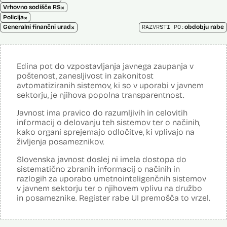
×
Vrhovno sodišče RS
×
Policija
×
RAZVRSTI PO:
Generalni finančni urad
obdobju rabe
Edina pot do vzpostavljanja javnega zaupanja v
poštenost, zanesljivost in zakonitost
avtomatiziranih sistemov, ki so v uporabi v javnem
sektorju, je njihova popolna transparentnost.
Javnost ima pravico do razumljivih in celovitih
informacij o delovanju teh sistemov ter o načinih,
kako organi sprejemajo odločitve, ki vplivajo na
življenja posameznikov.
Slovenska javnost doslej ni imela dostopa do
sistematično zbranih informacij o načinih in
razlogih za uporabo umetnointeligenčnih sistemov
v javnem sektorju ter o njihovem vplivu na družbo
in posameznike. Register rabe UI premošča to vrzel.