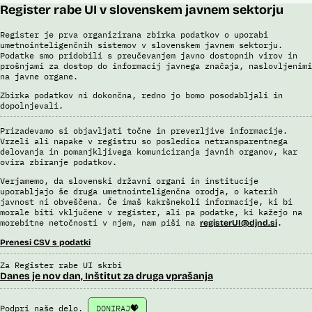
Register rabe UI v slovenskem javnem sektorju
Register je prva organizirana zbirka podatkov o uporabi
umetnointeligenčnih sistemov v slovenskem javnem sektorju.
Podatke smo pridobili s preučevanjem javno dostopnih virov in
prošnjami za dostop do informacij javnega značaja, naslovljenimi
na javne organe.
Zbirka podatkov ni dokončna, redno jo bomo posodabljali in
dopolnjevali.
Prizadevamo si objavljati točne in preverljive informacije.
Vrzeli ali napake v registru so posledica netransparentnega
delovanja in pomanjkljivega komuniciranja javnih organov, kar
ovira zbiranje podatkov.
Verjamemo, da slovenski državni organi in institucije
uporabljajo še druga umetnointeligenčna orodja, o katerih
javnost ni obveščena. Če imaš kakršnekoli informacije, ki bi
morale biti vključene v register, ali pa podatke, ki kažejo na
morebitne netočnosti v njem, nam piši na
.
registerUI@djnd.si
Prenesi CSV s podatki
Za Register rabe UI skrbi
Danes je nov dan, Inštitut za druga vprašanja
Podpri naše delo.
DONIRAJ