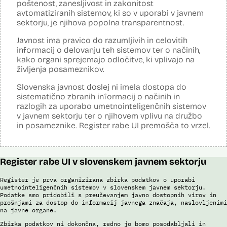
poštenost, zanesljivost in zakonitost
avtomatiziranih sistemov, ki so v uporabi v javnem
Posodobljeno: 3. december 2024
sektorju, je njihova popolna transparentnost.
Sistem avtomatizirano zbira, obdeluje, presoja varnostna tveganja ter
posreduje podatke iz evidence potnikov, prijavljenih na let, in iz
Javnost ima pravico do razumljivih in celovitih
evidence potnikov iz sistema rezervacij letalskih vozovnic. Po
informacij o delovanju teh sistemov ter o načinih,
avtomatiziranem preverjanju podatkov PNR (Passenger Name
Record) in API (Advanced Passenger Information) v primeru ujemanja
kako organi sprejemajo odločitve, ki vplivajo na
v evidencah policije, SIS in Interpola poda rezultat v obliki "zadetek oz.
življenja posameznikov.
ni zadetka" z navedbo sklopa evidenc, v katerih je prišlo do ujemanja,
ter navedbo, ali se ujemanje nanaša na podatke o osebi ali na
Slovenska javnost doslej ni imela dostopa do
podatke o potovalnem dokumentu. V primeru ujemanja poda tudi
sistematično zbranih informacij o načinih in
podatke, na podlagi katerih je prišlo do ujemanja med preverjenimi
razlogih za uporabo umetnointeligenčnih sistemov
podatki in ocenjevalnimi merili.
v javnem sektorju ter o njihovem vplivu na družbo
Ocenjevalna merila so oblikovana z analitično obdelavo podatkov, pri
in posameznike. Register rabe UI premošča to vrzel.
čemer se oblikujejo indikatorji tveganja, ki predstavljajo posamezne
podatke, za katere je bilo pri analitični obdelavi ugotovljeno, da
predstavljajo specifične potovalne vzorce storilcev terorističnih in
drugih hudih kaznivih dejanj oziroma njihovih žrtev ter zato
Register rabe UI v slovenskem javnem sektorju
omogočajo usmerjeno delo policije in drugih pristojnih organov na
takšne osebe. Nacionalna enota za informacije o potnikih lahko glede
na utemeljene razloge v posamičnem primeru posreduje podatke
Register je prva organizirana zbirka podatkov o uporabi
potnikov, prijavljenih na let, oziroma podatke potnikov iz sistema
umetnointeligenčnih sistemov v slovenskem javnem sektorju.
rezervacij letalskih vozovnic oziroma rezultate njihove obdelave
Podatke smo pridobili s preučevanjem javno dostopnih virov in
prošnjami za dostop do informacij javnega značaja, naslovljenimi
drugim enotam policije.
na javne organe.
Uslužbenci nacionalne enote za informacije o potnikih vsa ujemanja
Zbirka podatkov ni dokončna, redno jo bomo posodabljali in
pri avtomatizirani obdelavi podatkov ter varnostna tveganja