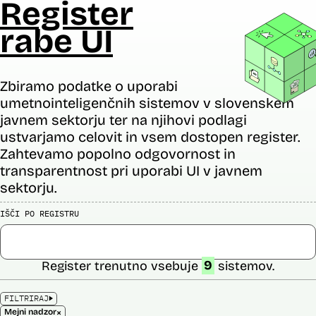
Register
rabe UI
Zbiramo podatke o uporabi
umetnointeligenčnih sistemov v slovenskem
javnem sektorju ter na njihovi podlagi
ustvarjamo celovit in vsem dostopen register.
Zahtevamo popolno odgovornost in
transparentnost pri uporabi UI v javnem
sektorju.
IŠČI PO REGISTRU
Register trenutno vsebuje
9
sistemov.
FILTRIRAJ
×
Mejni nadzor