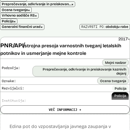
×
Preprečevanje, odkrivanje in preiskovanje kaznivih dejanj
×
Ocena tveganja
×
Vrhovno sodišče RS
×
Policija
×
RAZVRSTI PO:
Generalni finančni urad
obdobju rabe
2017–
PNR/API
strojna presoja varnostnih tveganj letalskih
potnikov in usmerjanje mejne kontrole
Mejni nadzor
Področja:
Preprečevanje, odkrivanje in preiskovanje kaznivih
dejanj
Oznake:
Ocena tveganja
Razvijalci:
Policija
Policija
Institucija:
VEČ INFORMACIJ +
Cena:
Neznana
?
Analiza učinka na človekove pravice
Ne
opravljena:
Edina pot do vzpostavljanja javnega zaupanja v
Analiza učinka na osebne podatke opravljena:
Da
?