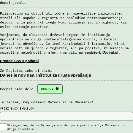
dopolnjevali.
posamično pregledajo še z neavtomatiziranimi sredstvi.
Sistem uporablja sledeče vire podatkov: Evidenca potnikov,
Prizadevamo si objavljati točne in preverljive informacije.
Vrzeli ali napake v registru so posledica netransparentnega
prijavljenih na let, Evidenca potnikov iz sistema rezervacij letalskih
delovanja in pomanjkljivega komuniciranja javnih organov, kar
vozovnic, Evidence policije, Schengenskega informacijskega sistema,
ovira zbiranje podatkov.
Interpola.
Verjamemo, da slovenski državni organi in institucije
Viri:
uporabljajo še druga umetnointeligenčna orodja, o katerih
Brošura 60 let informacijsko telekomunikacijskega sistema policije
javnost ni obveščena. Če imaš kakršnekoli informacije, ki bi
morale biti vključene v register, ali pa podatke, ki kažejo na
Odgovor na zahtevek za informacije javnega značaja
morebitne netočnosti v njem, nam piši na
.
registerUI@djnd.si
Prenesi CSV s podatki
Za Register rabe UI skrbi
Danes je nov dan, Inštitut za druga vprašanja
Podpri naše delo.
DONIRAJ
Te zanima, kaj delamo? Naroči se na Občasnik!
VPIŠI SVOJ E-NASLOV
Strinjam se, da mi Danes je nov dan po e-pošti pošilja Občasnik in
druga obvestila.