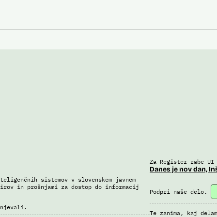
Za Register rabe UI
Danes je nov dan, In
teligenčnih sistemov v slovenskem javnem
irov in prošnjami za dostop do informacij
Podpri naše delo.
njevali.
Te zanima, kaj dela