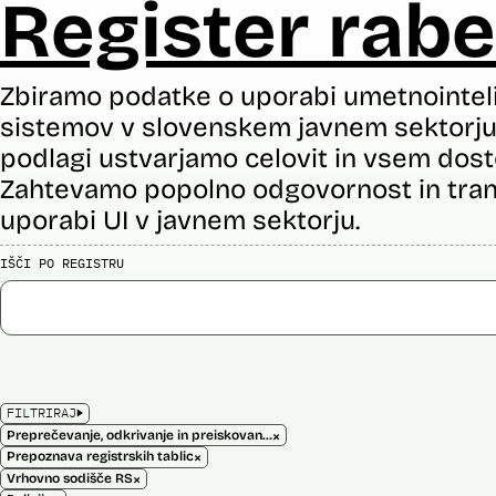
Register rabe
Zbiramo podatke o uporabi umetnointel
sistemov v slovenskem javnem sektorju 
podlagi ustvarjamo celovit in vsem dost
Zahtevamo popolno odgovornost in tran
uporabi UI v javnem sektorju.
IŠČI PO REGISTRU
FILTRIRAJ
×
Preprečevanje, odkrivanje in preiskovanje kaznivih dejanj
×
Prepoznava registrskih tablic
×
Vrhovno sodišče RS