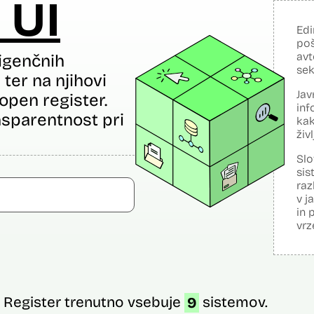
 UI
Edi
poš
avt
igenčnih
sek
ter na njihovi
Jav
open register.
inf
sparentnost pri
kak
živ
Slo
sis
raz
v j
in 
vrz
Register trenutno vsebuje
9
sistemov.