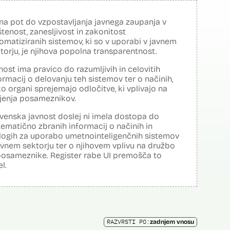
na pot do vzpostavljanja javnega zaupanja v
tenost, zanesljivost in zakonitost
omatiziranih sistemov, ki so v uporabi v javnem
torju, je njihova popolna transparentnost.
nost ima pravico do razumljivih in celovitih
ormacij o delovanju teh sistemov ter o načinih,
o organi sprejemajo odločitve, ki vplivajo na
ljenja posameznikov.
venska javnost doslej ni imela dostopa do
tematično zbranih informacij o načinih in
logih za uporabo umetnointeligenčnih sistemov
avnem sektorju ter o njihovem vplivu na družbo
posameznike. Register rabe UI premošča to
el.
RAZVRSTI PO:
zadnjem vnosu