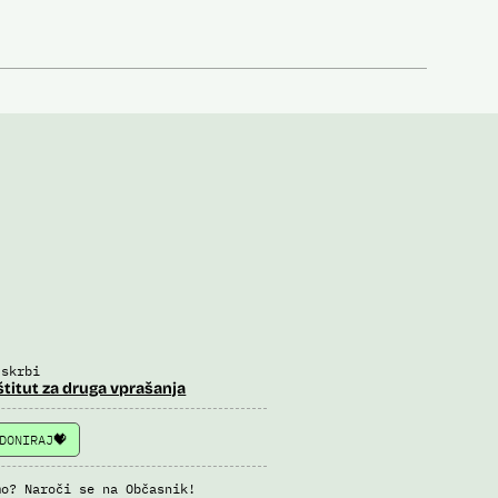
 skrbi
štitut za druga vprašanja
DONIRAJ
mo? Naroči se na Občasnik!