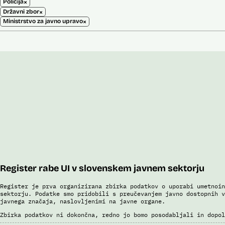
×
Policija
×
Državni zbor
×
Ministrstvo za javno upravo
Register rabe UI v slovenskem javnem sektorju
Register je prva organizirana zbirka podatkov o uporabi umetnoin
sektorju. Podatke smo pridobili s preučevanjem javno dostopnih v
javnega značaja, naslovljenimi na javne organe.
Zbirka podatkov ni dokončna, redno jo bomo posodabljali in dopol