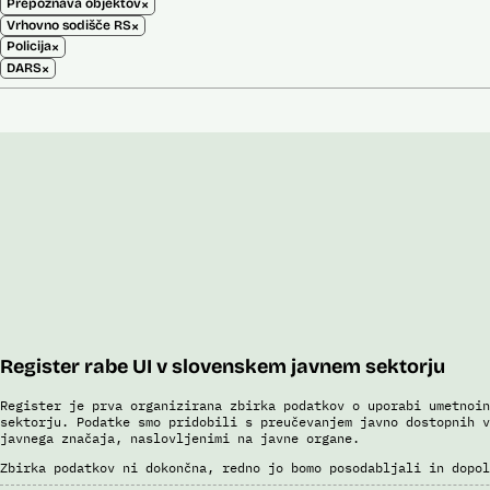
×
Prepoznava objektov
×
Vrhovno sodišče RS
×
Policija
×
DARS
Register rabe UI v slovenskem javnem sektorju
Register je prva organizirana zbirka podatkov o uporabi umetnoin
sektorju. Podatke smo pridobili s preučevanjem javno dostopnih v
javnega značaja, naslovljenimi na javne organe.
Zbirka podatkov ni dokončna, redno jo bomo posodabljali in dopol