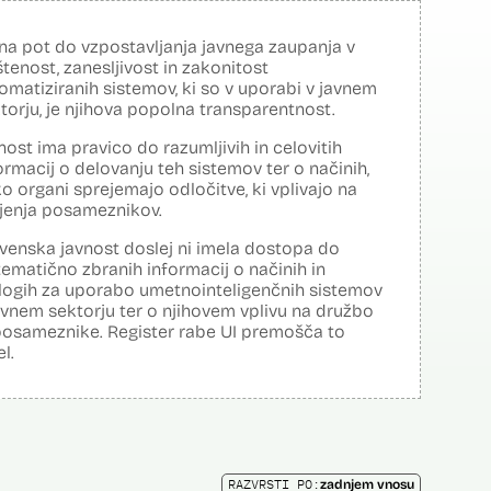
na pot do vzpostavljanja javnega zaupanja v
tenost, zanesljivost in zakonitost
omatiziranih sistemov, ki so v uporabi v javnem
torju, je njihova popolna transparentnost.
nost ima pravico do razumljivih in celovitih
ormacij o delovanju teh sistemov ter o načinih,
o organi sprejemajo odločitve, ki vplivajo na
ljenja posameznikov.
venska javnost doslej ni imela dostopa do
tematično zbranih informacij o načinih in
logih za uporabo umetnointeligenčnih sistemov
avnem sektorju ter o njihovem vplivu na družbo
posameznike. Register rabe UI premošča to
el.
RAZVRSTI PO:
zadnjem vnosu