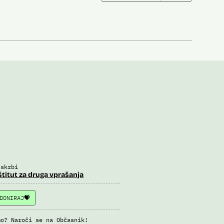
 skrbi
štitut za druga vprašanja
DONIRAJ
mo? Naroči se na Občasnik!