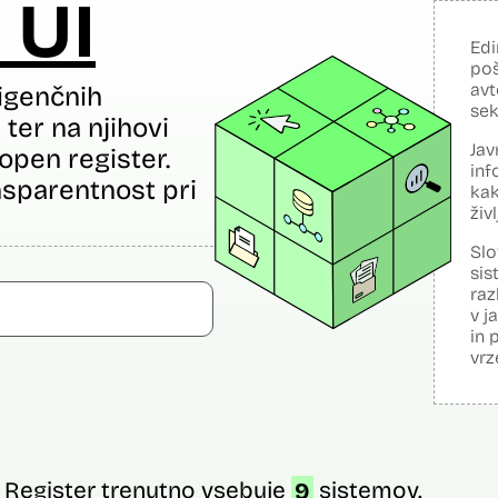
 UI
Edi
poš
avt
igenčnih
sek
ter na njihovi
Jav
open register.
inf
sparentnost pri
kak
živ
Slo
sis
raz
v j
in 
vrz
Register trenutno vsebuje
9
sistemov.