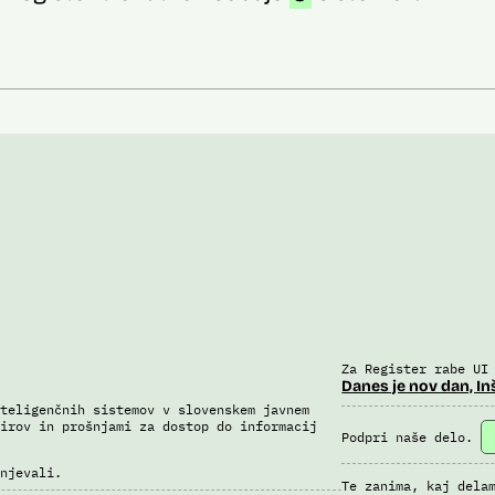
Za Register rabe UI
Danes je nov dan, In
teligenčnih sistemov v slovenskem javnem
irov in prošnjami za dostop do informacij
Podpri naše delo.
njevali.
Te zanima, kaj dela