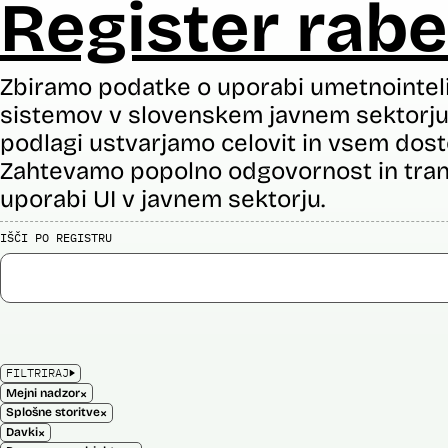
Register rabe
Zbiramo podatke o uporabi umetnointel
sistemov v slovenskem javnem sektorju 
podlagi ustvarjamo celovit in vsem dost
Zahtevamo popolno odgovornost in tran
uporabi UI v javnem sektorju.
IŠČI PO REGISTRU
FILTRIRAJ
×
Mejni nadzor
×
Splošne storitve
×
Davki