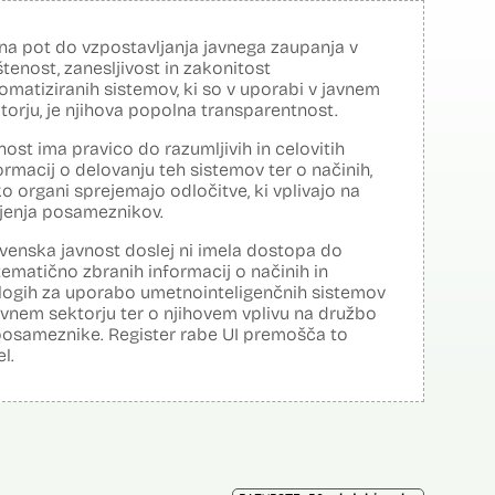
na pot do vzpostavljanja javnega zaupanja v
tenost, zanesljivost in zakonitost
omatiziranih sistemov, ki so v uporabi v javnem
torju, je njihova popolna transparentnost.
nost ima pravico do razumljivih in celovitih
ormacij o delovanju teh sistemov ter o načinih,
o organi sprejemajo odločitve, ki vplivajo na
ljenja posameznikov.
venska javnost doslej ni imela dostopa do
tematično zbranih informacij o načinih in
logih za uporabo umetnointeligenčnih sistemov
avnem sektorju ter o njihovem vplivu na družbo
posameznike. Register rabe UI premošča to
el.