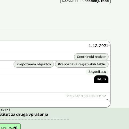
RAZVRSTI PO:
obdobju rabe
1. 12. 2021–
Cestninski nadzor
Prepoznava objektov
Prepoznava registrskih tablic
Skytoll, a.s.
DARS
21.925.810,56 EUR z DDV
ice opravljena:
Ne
 skrbi
 opravljena:
Da
?
štitut za druga vprašanja
DONIRAJ