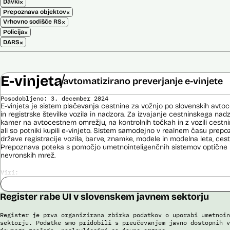
×
Davki
×
Prepoznava objektov
×
Vrhovno sodišče RS
×
Policija
×
DARS
E-vinjeta
avtomatizirano preverjanje e-vinjete
Posodobljeno: 3. december 2024
E-vinjeta je sistem plačevanja cestnine za vožnjo po slovenskih avto
in registrske številke vozila in nadzora. Za izvajanje cestninskega na
kamer na avtocestnem omrežju, na kontrolnih točkah in z vozili cestn
ali so potniki kupili e-vinjeto. Sistem samodejno v realnem času prepoz
države registracije vozila, barve, znamke, modele in modelna leta, cestn
Prepoznava poteka s pomočjo umetnointeligenčnih sistemov optične 
nevronskih mrež.
Viri:
Dosje javnega naročila
Odgovor na zahtevek za informacije javnega značaja
Register rabe UI v slovenskem javnem sektorju
Pogodba za izdelavo sistema E-vinjeta
Ocena učinka na osebne podatke
Register je prva organizirana zbirka podatkov o uporabi umetnoin
sektorju. Podatke smo pridobili s preučevanjem javno dostopnih v
Potek procesa nadzora E-vinjet