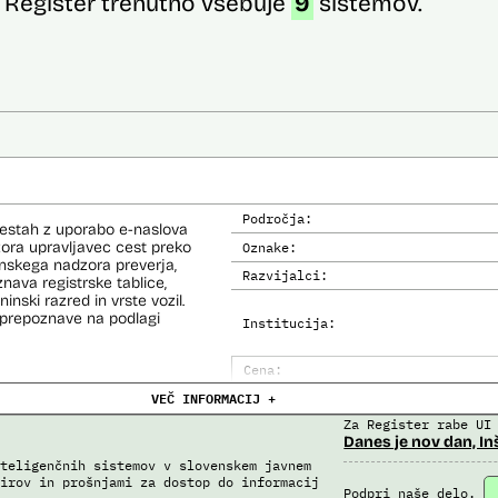
Register trenutno vsebuje
9
sistemov.
Področja:
cestah z uporabo e-naslova
dzora upravljavec cest preko
Oznake:
inskega nadzora preverja,
Razvijalci:
nava registrske tablice,
inski razred in vrste vozil.
prepoznave na podlagi
Institucija:
Cena:
VEČ INFORMACIJ +
Analiza učinka na človekove prav
Za Register rabe UI
Analiza učinka na osebne podatke
Danes je nov dan, In
teligenčnih sistemov v slovenskem javnem
irov in prošnjami za dostop do informacij
Podpri naše delo.