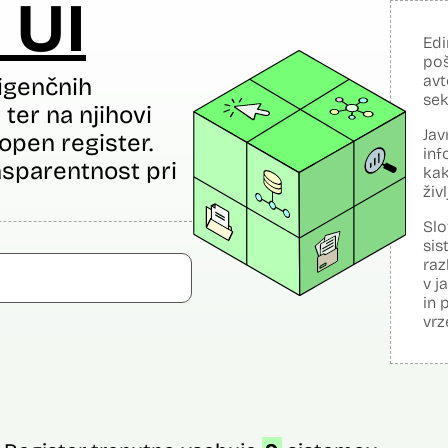
 UI
Edi
poš
avt
igenčnih
sek
ter na njihovi
Jav
open register.
inf
sparentnost pri
kak
živ
Slo
sis
raz
v j
in 
vrz