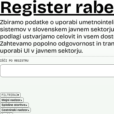
Register rabe
Zbiramo podatke o uporabi umetnointel
sistemov v slovenskem javnem sektorju 
podlagi ustvarjamo celovit in vsem dost
Zahtevamo popolno odgovornost in tran
uporabi UI v javnem sektorju.
IŠČI PO REGISTRU
FILTRIRAJ
×
Mejni nadzor
×
Splošne storitve
×
Cestninski nadzor