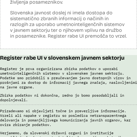
življenja posameznikov.
informacijskem sistemu, Vizumskem informacijskem sistemu in bazah
Interpola.
Slovenska javnost doslej ni imela dostopa do
sistematično zbranih informacij o načinih in
S sistemom AFIS (Automated Fingerprint Identification System /
Sistem za avtomatizirano identifikacijo prstnih odtisov), ki temelji na
razlogih za uporabo umetnointeligenčnih sistemov
uporabi algoritmov za izdelavo in iskanje biometričnih razpoznavnih
v javnem sektorju ter o njihovem vplivu na družbo
znakov, je omogočena primerjava in iskanje prstnih odtisov.
in posameznike. Register rabe UI premošča to vrzel.
Viri:
Brošura 60 let informacijsko telekomunikacijskega sistema policije
Odgovor na zahtevo za dostop do informacij javnega značaja
Register rabe UI v slovenskem javnem sektorju
Register je prva organizirana zbirka podatkov o uporabi
umetnointeligenčnih sistemov v slovenskem javnem sektorju.
Podatke smo pridobili s preučevanjem javno dostopnih virov in
prošnjami za dostop do informacij javnega značaja, naslovljenimi
na javne organe.
Zbirka podatkov ni dokončna, redno jo bomo posodabljali in
dopolnjevali.
Prizadevamo si objavljati točne in preverljive informacije.
Vrzeli ali napake v registru so posledica netransparentnega
delovanja in pomanjkljivega komuniciranja javnih organov, kar
ovira zbiranje podatkov.
Verjamemo, da slovenski državni organi in institucije