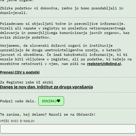
Zbirka podatkov ni dokončna, redno jo bomo posodabljali in
dopolnjevali.
Prizadevamo si objavljati točne in preverljive informacije.
Vrzeli ali napake v registru so posledica netransparentnega
delovanja in pomanjkljivega komuniciranja javnih organov, kar
ovira zbiranje podatkov.
Verjamemo, da slovenski državni organi in institucije
uporabljajo še druga umetnointeligenčna orodja, o katerih
javnost ni obveščena. Če imaš kakršnekoli informacije, ki bi
morale biti vključene v register, ali pa podatke, ki kažejo na
morebitne netočnosti v njem, nam piši na
.
registerUI@djnd.si
Prenesi CSV s podatki
Za Register rabe UI skrbi
Danes je nov dan, Inštitut za druga vprašanja
Podpri naše delo.
DONIRAJ
Te zanima, kaj delamo? Naroči se na Občasnik!
VPIŠI SVOJ E-NASLOV