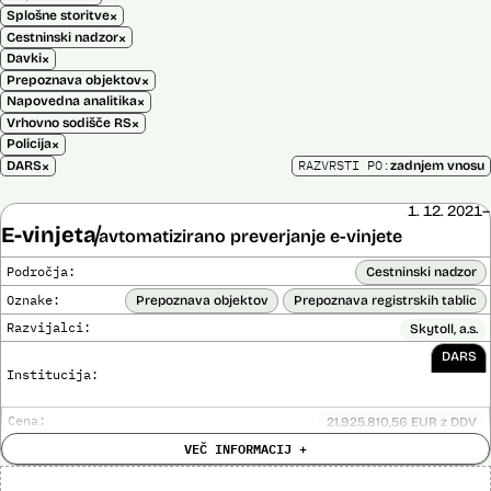
×
Splošne storitve
×
Cestninski nadzor
×
Davki
×
Prepoznava objektov
×
Napovedna analitika
×
Vrhovno sodišče RS
×
Policija
×
RAZVRSTI PO:
DARS
zadnjem vnosu
1. 12. 2021–
E-vinjeta
avtomatizirano preverjanje e-vinjete
Področja:
Cestninski nadzor
Oznake:
Prepoznava objektov
Prepoznava registrskih tablic
Razvijalci:
Skytoll, a.s.
DARS
Institucija:
Cena:
21.925.810,56 EUR z DDV
Analiza učinka na človekove pravice
VEČ INFORMACIJ +
Ne
opravljena:
Analiza učinka na osebne podatke opravljena:
Da
?