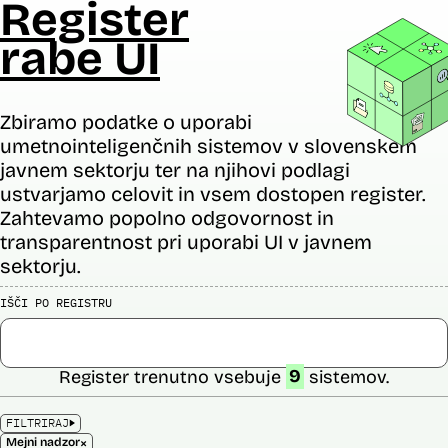
Register
rabe UI
Zbiramo podatke o uporabi
umetnointeligenčnih sistemov v slovenskem
javnem sektorju ter na njihovi podlagi
ustvarjamo celovit in vsem dostopen register.
Zahtevamo popolno odgovornost in
transparentnost pri uporabi UI v javnem
sektorju.
IŠČI PO REGISTRU
Register trenutno vsebuje
9
sistemov.
FILTRIRAJ
×
Mejni nadzor