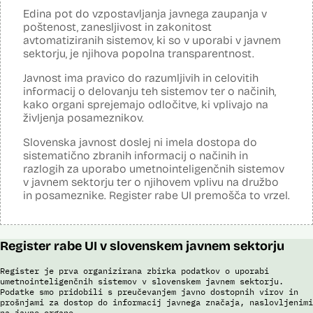
Edina pot do vzpostavljanja javnega zaupanja v
Posodobljeno: 3. december 2024
poštenost, zanesljivost in zakonitost
E-vinjeta je sistem plačevanja cestnine za vožnjo po slovenskih
avtomatiziranih sistemov, ki so v uporabi v javnem
avtocestah z uporabo e-naslova in registrske številke vozila in
sektorju, je njihova popolna transparentnost.
nadzora. Za izvajanje cestninskega nadzora upravljavec cest preko
kamer na avtocestnem omrežju, na kontrolnih točkah in z vozili
cestninskega nadzora preverja, ali so potniki kupili e-vinjeto. Sistem
Javnost ima pravico do razumljivih in celovitih
samodejno v realnem času prepoznava registrske tablice, države
informacij o delovanju teh sistemov ter o načinih,
registracije vozila, barve, znamke, modele in modelna leta, cestninski
kako organi sprejemajo odločitve, ki vplivajo na
razred in vrste vozil. Prepoznava poteka s pomočjo
življenja posameznikov.
umetnointeligenčnih sistemov optične prepoznave na podlagi
nevronskih mrež.
Slovenska javnost doslej ni imela dostopa do
sistematično zbranih informacij o načinih in
Viri:
razlogih za uporabo umetnointeligenčnih sistemov
Dosje javnega naročila
v javnem sektorju ter o njihovem vplivu na družbo
Odgovor na zahtevek za informacije javnega značaja
in posameznike. Register rabe UI premošča to vrzel.
Pogodba za izdelavo sistema E-vinjeta
Ocena učinka na osebne podatke
Potek procesa nadzora E-vinjet
Register rabe UI v slovenskem javnem sektorju
Register je prva organizirana zbirka podatkov o uporabi
umetnointeligenčnih sistemov v slovenskem javnem sektorju.
Podatke smo pridobili s preučevanjem javno dostopnih virov in
prošnjami za dostop do informacij javnega značaja, naslovljenimi
na javne organe.