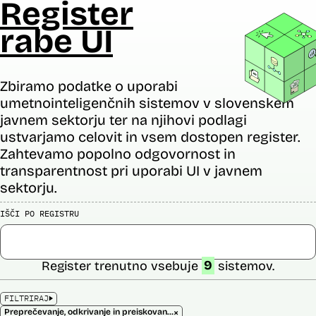
Register
rabe UI
Zbiramo podatke o uporabi
umetnointeligenčnih sistemov v slovenskem
javnem sektorju ter na njihovi podlagi
ustvarjamo celovit in vsem dostopen register.
Zahtevamo popolno odgovornost in
transparentnost pri uporabi UI v javnem
sektorju.
IŠČI PO REGISTRU
Register trenutno vsebuje
9
sistemov.
FILTRIRAJ
×
Preprečevanje, odkrivanje in preiskovanje kaznivih dejanj