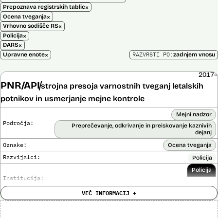
×
Prepoznava registrskih tablic
×
Ocena tveganja
×
Vrhovno sodišče RS
×
Policija
×
DARS
×
RAZVRSTI PO:
Upravne enote
zadnjem vnosu
2017–
PNR/API
strojna presoja varnostnih tveganj letalskih
potnikov in usmerjanje mejne kontrole
Mejni nadzor
Področja:
Preprečevanje, odkrivanje in preiskovanje kaznivih
dejanj
Oznake:
Ocena tveganja
Razvijalci:
Policija
Policija
Institucija:
VEČ INFORMACIJ +
Cena:
Neznana
?
Analiza učinka na človekove pravice
Ne
opravljena: