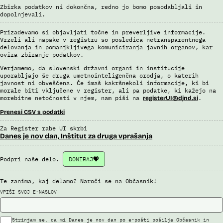
Uslužbenci nacionalne enote za informacije o potnikih vsa ujemanja
Zbirka podatkov ni dokončna, redno jo bomo posodabljali in
pri avtomatizirani obdelavi podatkov ter varnostna tveganja
dopolnjevali.
posamično pregledajo še z neavtomatiziranimi sredstvi.
Sistem uporablja sledeče vire podatkov: Evidenca potnikov,
Prizadevamo si objavljati točne in preverljive informacije.
prijavljenih na let, Evidenca potnikov iz sistema rezervacij letalskih
Vrzeli ali napake v registru so posledica netransparentnega
delovanja in pomanjkljivega komuniciranja javnih organov, kar
vozovnic, Evidence policije, Schengenskega informacijskega sistema,
ovira zbiranje podatkov.
Interpola.
Verjamemo, da slovenski državni organi in institucije
Viri:
uporabljajo še druga umetnointeligenčna orodja, o katerih
Brošura 60 let informacijsko telekomunikacijskega sistema policije
javnost ni obveščena. Če imaš kakršnekoli informacije, ki bi
morale biti vključene v register, ali pa podatke, ki kažejo na
Odgovor na zahtevek za informacije javnega značaja
morebitne netočnosti v njem, nam piši na
.
registerUI@djnd.si
Prenesi CSV s podatki
Za Register rabe UI skrbi
Danes je nov dan, Inštitut za druga vprašanja
Podpri naše delo.
DONIRAJ
Te zanima, kaj delamo? Naroči se na Občasnik!
VPIŠI SVOJ E-NASLOV
Strinjam se, da mi Danes je nov dan po e-pošti pošilja Občasnik in