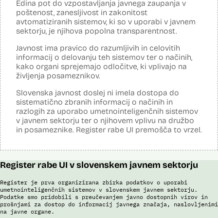
Edina pot do vzpostavljanja javnega zaupanja v
Analiza učinka na osebne podatke opravljena:
Da
?
poštenost, zanesljivost in zakonitost
avtomatiziranih sistemov, ki so v uporabi v javnem
Posodobljeno: 3. december 2024
sektorju, je njihova popolna transparentnost.
Sistem avtomatizirano zbira, obdeluje, presoja varnostna tveganja ter
posreduje podatke iz evidence potnikov, prijavljenih na let, in iz
Javnost ima pravico do razumljivih in celovitih
evidence potnikov iz sistema rezervacij letalskih vozovnic. Po
informacij o delovanju teh sistemov ter o načinih,
avtomatiziranem preverjanju podatkov PNR (Passenger Name
Record) in API (Advanced Passenger Information) v primeru ujemanja
kako organi sprejemajo odločitve, ki vplivajo na
v evidencah policije, SIS in Interpola poda rezultat v obliki "zadetek oz.
življenja posameznikov.
ni zadetka" z navedbo sklopa evidenc, v katerih je prišlo do ujemanja,
ter navedbo, ali se ujemanje nanaša na podatke o osebi ali na
Slovenska javnost doslej ni imela dostopa do
podatke o potovalnem dokumentu. V primeru ujemanja poda tudi
sistematično zbranih informacij o načinih in
podatke, na podlagi katerih je prišlo do ujemanja med preverjenimi
razlogih za uporabo umetnointeligenčnih sistemov
podatki in ocenjevalnimi merili.
v javnem sektorju ter o njihovem vplivu na družbo
Ocenjevalna merila so oblikovana z analitično obdelavo podatkov, pri
in posameznike. Register rabe UI premošča to vrzel.
čemer se oblikujejo indikatorji tveganja, ki predstavljajo posamezne
podatke, za katere je bilo pri analitični obdelavi ugotovljeno, da
predstavljajo specifične potovalne vzorce storilcev terorističnih in
drugih hudih kaznivih dejanj oziroma njihovih žrtev ter zato
Register rabe UI v slovenskem javnem sektorju
omogočajo usmerjeno delo policije in drugih pristojnih organov na
takšne osebe. Nacionalna enota za informacije o potnikih lahko glede
na utemeljene razloge v posamičnem primeru posreduje podatke
Register je prva organizirana zbirka podatkov o uporabi
potnikov, prijavljenih na let, oziroma podatke potnikov iz sistema
umetnointeligenčnih sistemov v slovenskem javnem sektorju.
rezervacij letalskih vozovnic oziroma rezultate njihove obdelave
Podatke smo pridobili s preučevanjem javno dostopnih virov in
drugim enotam policije.
prošnjami za dostop do informacij javnega značaja, naslovljenimi
na javne organe.