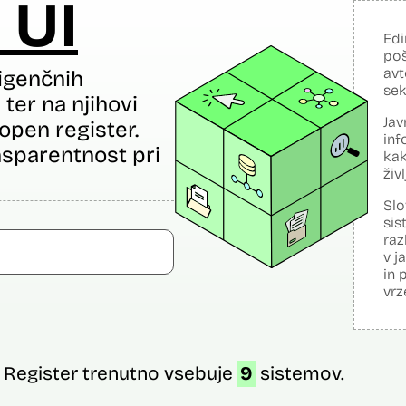
 UI
Edi
poš
avt
igenčnih
sek
ter na njihovi
Jav
open register.
inf
sparentnost pri
kak
živ
Slo
sis
raz
v j
in 
vrz
Register trenutno vsebuje
9
sistemov.