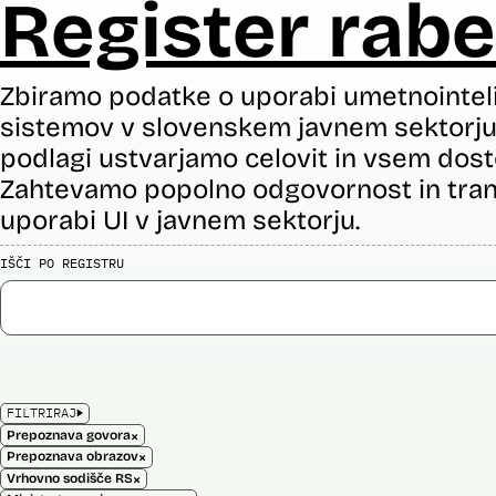
Register rabe
Zbiramo podatke o uporabi umetnointel
sistemov v slovenskem javnem sektorju 
podlagi ustvarjamo celovit in vsem dost
Zahtevamo popolno odgovornost in tran
uporabi UI v javnem sektorju.
IŠČI PO REGISTRU
FILTRIRAJ
×
Prepoznava govora
×
Prepoznava obrazov
×
Vrhovno sodišče RS