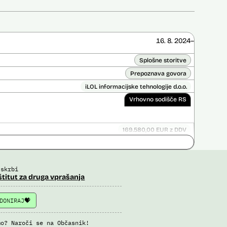
16. 8. 2024–
Splošne storitve
Prepoznava govora
iLOL informacijske tehnologije d.o.o.
Vrhovno sodišče RS
169.580,00 EUR z DDV
Ni časovno omejena
ice opravljena:
Ne
 opravljena:
Ne
 skrbi
štitut za druga vprašanja
DONIRAJ
mo? Naroči se na Občasnik!