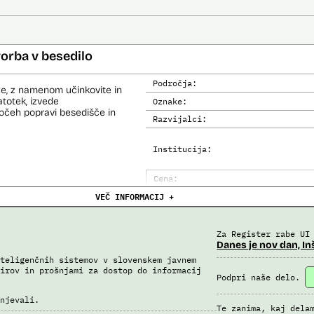
orba v besedilo
Področja:
e, z namenom učinkovite in
totek, izvede
Oznake:
močeh popravi besedišče in
Razvijalci:
Institucija:
Cena:
VEČ INFORMACIJ +
Trajanje licence:
Analiza učinka na človekove prav
Analiza učinka na osebne podatke
Za Register rabe UI
Danes je nov dan, In
teligenčnih sistemov v slovenskem javnem
irov in prošnjami za dostop do informacij
Podpri naše delo.
njevali.
Te zanima, kaj dela