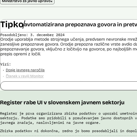
×
Ministrstvo za javno upravo
Tipko
avtomatizirana prepoznava govora in pretv
Posodobljeno: 3. december 2024
Orodje uporablja metode strojnega učenja, predvsem nevronske mrež
zanesljive prepoznave govora. Orodje prepozna različne vrste avdio da
prepoznavanje govora, vključno z ločitvijo na govorce, po najboljših 
prepis opremi z ločili.
Viri:
Dosje javnega naročila
Članek v reviji Monitor
Odgovor na zahtevo za dostop do informacij javnega značaja
Register rabe UI v slovenskem javnem sektorju
Register je prva organizirana zbirka podatkov o uporabi umetnoin
sektorju. Podatke smo pridobili s preučevanjem javno dostopnih v
javnega značaja, naslovljenimi na javne organe.
Zbirka podatkov ni dokončna, redno jo bomo posodabljali in dopol