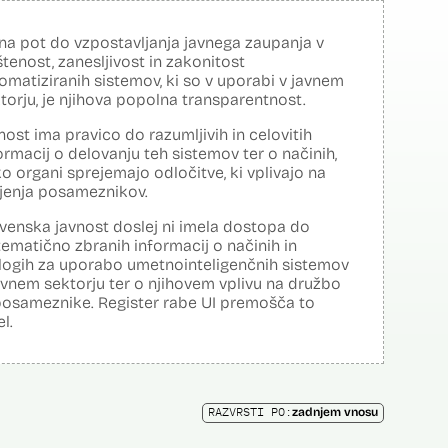
na pot do vzpostavljanja javnega zaupanja v
tenost, zanesljivost in zakonitost
omatiziranih sistemov, ki so v uporabi v javnem
torju, je njihova popolna transparentnost.
nost ima pravico do razumljivih in celovitih
ormacij o delovanju teh sistemov ter o načinih,
o organi sprejemajo odločitve, ki vplivajo na
ljenja posameznikov.
venska javnost doslej ni imela dostopa do
tematično zbranih informacij o načinih in
logih za uporabo umetnointeligenčnih sistemov
avnem sektorju ter o njihovem vplivu na družbo
posameznike. Register rabe UI premošča to
el.
RAZVRSTI PO:
zadnjem vnosu