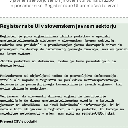
v javnem sektorju ter o njihovem vplivu na družbo
Tehnične specifikacije iz razpisne dokumentacije
in posameznike. Register rabe UI premošča to vrzel.
Promocijska zloženka Skrinja 2.0
Ocena učinka na osebne podatke
Register rabe UI v slovenskem javnem sektorju
Register je prva organizirana zbirka podatkov o uporabi
umetnointeligenčnih sistemov v slovenskem javnem sektorju.
Podatke smo pridobili s preučevanjem javno dostopnih virov in
prošnjami za dostop do informacij javnega značaja, naslovljenimi
na javne organe.
Zbirka podatkov ni dokončna, redno jo bomo posodabljali in
dopolnjevali.
Prizadevamo si objavljati točne in preverljive informacije.
Vrzeli ali napake v registru so posledica netransparentnega
delovanja in pomanjkljivega komuniciranja javnih organov, kar
ovira zbiranje podatkov.
Verjamemo, da slovenski državni organi in institucije
uporabljajo še druga umetnointeligenčna orodja, o katerih
javnost ni obveščena. Če imaš kakršnekoli informacije, ki bi
morale biti vključene v register, ali pa podatke, ki kažejo na
morebitne netočnosti v njem, nam piši na
.
registerUI@djnd.si
Prenesi CSV s podatki