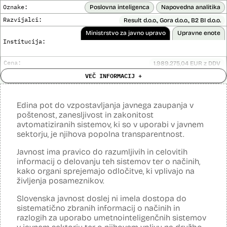
Posodobljeno: 3. december 2024
Oznake:
Poslovna inteligenca
Napovedna analitika
Orodje uporablja metode strojnega učenja, predvsem nevronske
mreže, z namenom učinkovite in zanesljive prepoznave govora.
Razvijalci:
Result d.o.o., Gora d.o.o., B2 BI d.o.o.
Orodje prepozna različne vrste avdio datotek, izvede prepoznavanje
Ministrstvo za javno upravo
Upravne enote
govora, vključno z ločitvijo na govorce, po najboljših močeh popravi
Institucija:
besedišče in prepis opremi z ločili.
Viri:
Cena:
1.989.275,04 EUR z DDV
Dosje javnega naročila
Analiza učinka na človekove pravice
VEČ INFORMACIJ +
Ne
opravljena:
Članek v reviji Monitor
Odgovor na zahtevo za dostop do informacij javnega značaja
Analiza učinka na osebne podatke opravljena:
Da
?
Edina pot do vzpostavljanja javnega zaupanja v
Posodobljeno: 3. december 2024
poštenost, zanesljivost in zakonitost
Sistem omogoča obdelavo in vizualizacijo podatkov, povezovanje baz
avtomatiziranih sistemov, ki so v uporabi v javnem
podatkov, pripravo poročil, dinamično raziskovanje podatkov, uporabo
sektorju, je njihova popolna transparentnost.
napovedne analitike, opazovanje gibanja podatkov v različnih
vizualizacijah in odkrivanje vzorcev, oblikovanje različnih scenarijev
(če – potem), simulacije kompleksnejših problemov in scenarijev,
Javnost ima pravico do razumljivih in celovitih
načrtovanje aktivnosti in porabe virov.
informacij o delovanju teh sistemov ter o načinih,
kako organi sprejemajo odločitve, ki vplivajo na
Viri:
življenja posameznikov.
Dosje javnega naročila
Podrobnosti izdelka na portalu NIO
Slovenska javnost doslej ni imela dostopa do
Predstavitev projekta na gov.si
sistematično zbranih informacij o načinih in
Predstavitev projekta na portalu OECD OPSI
razlogih za uporabo umetnointeligenčnih sistemov
Odgovor na zahtevo za dostop do informacij javnega značaja