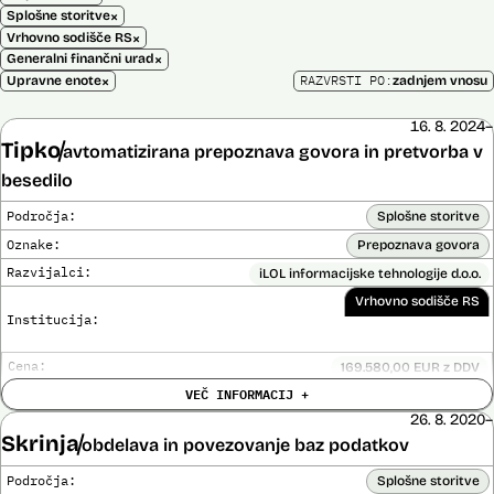
×
Splošne storitve
×
Vrhovno sodišče RS
×
Generalni finančni urad
×
RAZVRSTI PO:
Upravne enote
zadnjem vnosu
16. 8. 2024–
Tipko
avtomatizirana prepoznava govora in pretvorba v
besedilo
Področja:
Splošne storitve
Oznake:
Prepoznava govora
Razvijalci:
iLOL informacijske tehnologije d.o.o.
Vrhovno sodišče RS
Institucija:
Cena:
169.580,00 EUR z DDV
Trajanje
VEČ INFORMACIJ +
Ni časovno omejena
licence:
26. 8. 2020–
Analiza učinka na človekove pravice
Ne
Skrinja
opravljena:
obdelava in povezovanje baz podatkov
Analiza učinka na osebne podatke opravljena:
Ne
Področja:
Splošne storitve