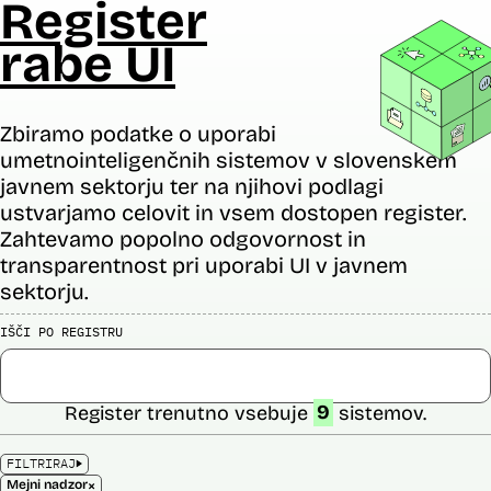
Register
rabe UI
Zbiramo podatke o uporabi
umetnointeligenčnih sistemov v slovenskem
javnem sektorju ter na njihovi podlagi
ustvarjamo celovit in vsem dostopen register.
Zahtevamo popolno odgovornost in
transparentnost pri uporabi UI v javnem
sektorju.
IŠČI PO REGISTRU
Register trenutno vsebuje
9
sistemov.
FILTRIRAJ
×
Mejni nadzor