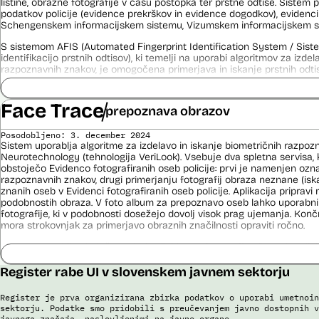
listine, obrazne fotografije v času postopka ter prstne odtise. Sistem
podatkov policije (evidence prekrškov in evidence dogodkov), evidenci
Uslužbenci nacionalne enote za informacije o potnikih vsa ujemanja pr
Schengenskem informacijskem sistemu, Vizumskem informacijskem sis
podatkov ter varnostna tveganja posamično pregledajo še z neavtomat
S sistemom AFIS (Automated Fingerprint Identification System / Sist
Sistem uporablja sledeče vire podatkov: Evidenca potnikov, prijavljenih
identifikacijo prstnih odtisov), ki temelji na uporabi algoritmov za izde
iz sistema rezervacij letalskih vozovnic, Evidence policije, Schengen
razpoznavnih znakov, je omogočena primerjava in iskanje prstnih odtis
sistema, Interpola.
Viri:
Viri:
Face Trace
Brošura 60 let informacijsko telekomunikacijskega sistema policije
prepoznava obrazov
Brošura 60 let informacijsko telekomunikacijskega sistema policije
Odgovor na zahtevo za dostop do informacij javnega značaja
Odgovor na zahtevek za informacije javnega značaja
Posodobljeno: 3. december 2024
Sistem uporablja algoritme za izdelavo in iskanje biometričnih razpoz
Neurotechnology (tehnologija VeriLook). Vsebuje dva spletna servisa, k
obstoječo Evidenco fotografiranih oseb policije: prvi je namenjen oz
razpoznavnih znakov, drugi primerjanju fotografij obraza neznane (is
znanih oseb v Evidenci fotografiranih oseb policije. Aplikacija priprav
podobnostih obraza. V foto album za prepoznavo oseb lahko uporabnik
fotografije, ki v podobnosti dosežejo dovolj visok prag ujemanja. Konč
mora strokovnjak za primerjavo obraznih značilnosti opraviti ročno.
Sistem uporablja sledeče podatke: Evidenca fotografiranih oseb policij
telekomunikacijskega sistema policije (ITSP)), neznano slikovno gradiv
Register rabe UI v slovenskem javnem sektorju
Viri:
Brošura 60 let informacijsko telekomunikacijskega sistema policije
Register je prva organizirana zbirka podatkov o uporabi umetnoin
sektorju. Podatke smo pridobili s preučevanjem javno dostopnih v
Spletno mesto podjetja Neurotechnology, podstran VeriLook
javnega značaja, naslovljenimi na javne organe.