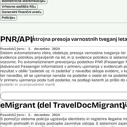
×
Biometrična identifikacija
×
Vrhovno sodišče RS
×
Generalni finančni urad
×
Policija
PNR/API
strojna presoja varnostnih tveganj let
Posodobljeno: 3. december 2024
Sistem avtomatizirano zbira, obdeluje, presoja varnostna tveganja ter
evidence potnikov, prijavljenih na let, in iz evidence potnikov iz sistema
vozovnic. Po avtomatiziranem preverjanju podatkov PNR (Passenger 
(Advanced Passenger Information) v primeru ujemanja v evidencah poli
rezultat v obliki "zadetek oz. ni zadetka" z navedbo sklopa evidenc, v k
ter navedbo, ali se ujemanje nanaša na podatke o osebi ali na podat
V primeru ujemanja poda tudi podatke, na podlagi katerih je prišlo d
podatki in ocenjevalnimi merili.
Ocenjevalna merila so oblikovana z analitično obdelavo podatkov, pri 
indikatorji tveganja, ki predstavljajo posamezne podatke, za katere je bi
ugotovljeno, da predstavljajo specifične potovalne vzorce storilcev ter
eMigrant (del TravelDocMigrant)
kaznivih dejanj oziroma njihovih žrtev ter zato omogočajo usmerjeno de
pristojnih organov na takšne osebe. Nacionalna enota za informacije o
Posodobljeno: 3. december 2024
utemeljene razloge v posamičnem primeru posreduje podatke potnikov, 
S pomočjo sistema policija ugotavlja identiteto in registrira ilegalne m
oziroma podatke potnikov iz sistema rezervacij letalskih vozovnic ozi
mejnih prehodih in izvaja postopke zavrnitve vstopa. S sistemom zajem
obdelave drugim enotam policije.