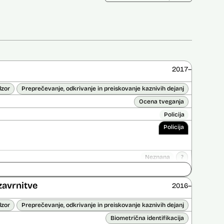
2017–
dzor
Preprečevanje, odkrivanje in preiskovanje kaznivih dejanj
Ocena tveganja
Policija
Policija
Neznana
?
ice opravljena:
Ne
 opravljena:
Da
?
zavrnitve
2016–
dzor
Preprečevanje, odkrivanje in preiskovanje kaznivih dejanj
Biometrična identifikacija