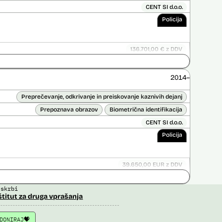
CENT SI d.o.o.
Policija
136.701,00 € z DDV
ice opravljena:
Ne
 opravljena:
Ne
2014–
Preprečevanje, odkrivanje in preiskovanje kaznivih dejanj
Prepoznava obrazov
Biometrična identifikacija
CENT SI d.o.o.
Policija
39.650,00 EUR z DDV
Ni časovno omejena
 skrbi
ice opravljena:
Ne
štitut za druga vprašanja
 opravljena:
Ne
DONIRAJ