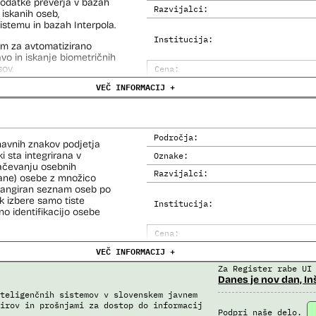
 podatke preverja v bazah
Razvijalci:
 iskanih oseb,
i avtomatizirani obdelavi
temu in bazah Interpola.
iziranimi sredstvi.
Institucija:
em za avtomatizirano
 na let, Evidenca potnikov
lavo in iskanje biometričnih
skega informacijskega
ov.
Cena:
VEČ INFORMACIJ +
Analiza učinka na človekove prav
Analiza učinka na osebne podatke
Področja:
navnih znakov podjetja
i sta integrirana v
Oznake:
načevanju osebnih
Razvijalci:
kane) osebe z množico
i rangiran seznam oseb po
 izbere samo tiste
Institucija:
no identifikacijo osebe
Cena:
e (del informacijsko
VEČ INFORMACIJ +
Trajanje licence:
o za primerjavo.
Za Register rabe UI
Analiza učinka na človekove prav
Danes je nov dan, In
Analiza učinka na osebne podatke
teligenčnih sistemov v slovenskem javnem
irov in prošnjami za dostop do informacij
Podpri naše delo.