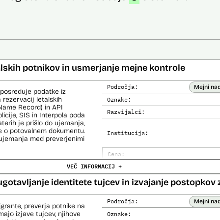
alskih potnikov in usmerjanje mejne kontrole
Področja:
Mejni na
 posreduje podatke iz
 rezervacij letalskih
Oznake:
Name Record) in API
Razvijalci:
cije, SIS in Interpola poda
aterih je prišlo do ujemanja,
ke o potovalnem dokumentu.
Institucija:
o ujemanja med preverjenimi
Cena:
čemer se oblikujejo
VEČ INFORMACIJ +
Analiza učinka na človekove prav
lo pri analitični obdelavi
orističnih in drugih hudih
Analiza učinka na osebne podatke
ugotavljanje identitete tujcev in izvajanje postopkov 
lo policije in drugih
 potnikih lahko glede na
prijavljenih na let,
Področja:
Mejni na
igrante, preverja potnike na
roma rezultate njihove
ajo izjave tujcev, njihove
Oznake: