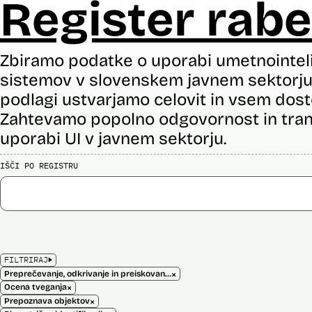
Register rabe
Zbiramo podatke o uporabi umetnointel
sistemov v slovenskem javnem sektorju 
podlagi ustvarjamo celovit in vsem dost
Zahtevamo popolno odgovornost in tran
uporabi UI v javnem sektorju.
IŠČI PO REGISTRU
FILTRIRAJ
×
Preprečevanje, odkrivanje in preiskovanje kaznivih dejanj
×
Ocena tveganja
×
Prepoznava objektov