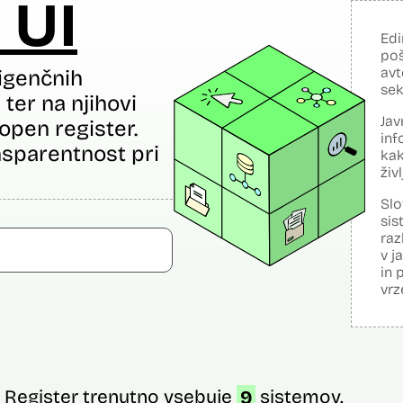
 UI
Edi
poš
avt
igenčnih
sek
ter na njihovi
Jav
open register.
inf
sparentnost pri
kak
živ
Slo
sis
raz
v j
in 
vrz
Register trenutno vsebuje
9
sistemov.