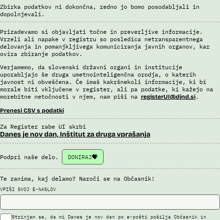
Uslužbenci nacionalne enote za informacije o potnikih vsa ujemanja
Zbirka podatkov ni dokončna, redno jo bomo posodabljali in
pri avtomatizirani obdelavi podatkov ter varnostna tveganja
dopolnjevali.
posamično pregledajo še z neavtomatiziranimi sredstvi.
Sistem uporablja sledeče vire podatkov: Evidenca potnikov,
Prizadevamo si objavljati točne in preverljive informacije.
prijavljenih na let, Evidenca potnikov iz sistema rezervacij letalskih
Vrzeli ali napake v registru so posledica netransparentnega
delovanja in pomanjkljivega komuniciranja javnih organov, kar
vozovnic, Evidence policije, Schengenskega informacijskega sistema,
ovira zbiranje podatkov.
Interpola.
Verjamemo, da slovenski državni organi in institucije
Viri:
uporabljajo še druga umetnointeligenčna orodja, o katerih
Brošura 60 let informacijsko telekomunikacijskega sistema policije
javnost ni obveščena. Če imaš kakršnekoli informacije, ki bi
morale biti vključene v register, ali pa podatke, ki kažejo na
Odgovor na zahtevek za informacije javnega značaja
morebitne netočnosti v njem, nam piši na
.
registerUI@djnd.si
Prenesi CSV s podatki
Za Register rabe UI skrbi
Danes je nov dan, Inštitut za druga vprašanja
Podpri naše delo.
DONIRAJ
Te zanima, kaj delamo? Naroči se na Občasnik!
VPIŠI SVOJ E-NASLOV
Strinjam se, da mi Danes je nov dan po e-pošti pošilja Občasnik in