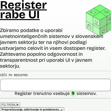
Register
rabe UI
Zbiramo podatke o uporabi
umetnointeligenčnih sistemov v slovenskem
javnem sektorju ter na njihovi podlagi
ustvarjamo celovit in vsem dostopen register.
Zahtevamo popolno odgovornost in
transparentnost pri uporabi UI v javnem
sektorju.
IŠČI PO REGISTRU
Register trenutno vsebuje
9
sistemov.
FILTRIRAJ
×
Preprečevanje, odkrivanje in preiskovanje kaznivih dejanj