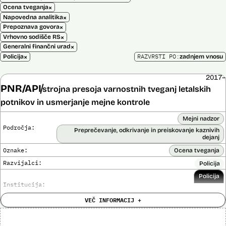
×
Ocena tveganja
×
Napovedna analitika
×
Prepoznava govora
×
Vrhovno sodišče RS
×
Generalni finančni urad
×
RAZVRSTI PO:
Policija
zadnjem vnosu
2017–
PNR/API
strojna presoja varnostnih tveganj letalskih
potnikov in usmerjanje mejne kontrole
Mejni nadzor
Področja:
Preprečevanje, odkrivanje in preiskovanje kaznivih
dejanj
Oznake:
Ocena tveganja
Razvijalci:
Policija
Policija
Institucija:
VEČ INFORMACIJ +
Cena:
Neznana
?
Analiza učinka na človekove pravice
Ne
opravljena: