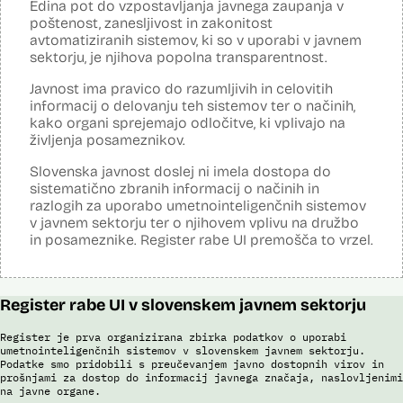
Edina pot do vzpostavljanja javnega zaupanja v
Analiza učinka na osebne podatke opravljena:
Da
?
poštenost, zanesljivost in zakonitost
avtomatiziranih sistemov, ki so v uporabi v javnem
Posodobljeno: 3. december 2024
sektorju, je njihova popolna transparentnost.
Sistem avtomatizirano zbira, obdeluje, presoja varnostna tveganja ter
posreduje podatke iz evidence potnikov, prijavljenih na let, in iz
Javnost ima pravico do razumljivih in celovitih
evidence potnikov iz sistema rezervacij letalskih vozovnic. Po
informacij o delovanju teh sistemov ter o načinih,
avtomatiziranem preverjanju podatkov PNR (Passenger Name
Record) in API (Advanced Passenger Information) v primeru ujemanja
kako organi sprejemajo odločitve, ki vplivajo na
v evidencah policije, SIS in Interpola poda rezultat v obliki "zadetek oz.
življenja posameznikov.
ni zadetka" z navedbo sklopa evidenc, v katerih je prišlo do ujemanja,
ter navedbo, ali se ujemanje nanaša na podatke o osebi ali na
Slovenska javnost doslej ni imela dostopa do
podatke o potovalnem dokumentu. V primeru ujemanja poda tudi
sistematično zbranih informacij o načinih in
podatke, na podlagi katerih je prišlo do ujemanja med preverjenimi
razlogih za uporabo umetnointeligenčnih sistemov
podatki in ocenjevalnimi merili.
v javnem sektorju ter o njihovem vplivu na družbo
Ocenjevalna merila so oblikovana z analitično obdelavo podatkov, pri
in posameznike. Register rabe UI premošča to vrzel.
čemer se oblikujejo indikatorji tveganja, ki predstavljajo posamezne
podatke, za katere je bilo pri analitični obdelavi ugotovljeno, da
predstavljajo specifične potovalne vzorce storilcev terorističnih in
drugih hudih kaznivih dejanj oziroma njihovih žrtev ter zato
Register rabe UI v slovenskem javnem sektorju
omogočajo usmerjeno delo policije in drugih pristojnih organov na
takšne osebe. Nacionalna enota za informacije o potnikih lahko glede
na utemeljene razloge v posamičnem primeru posreduje podatke
Register je prva organizirana zbirka podatkov o uporabi
potnikov, prijavljenih na let, oziroma podatke potnikov iz sistema
umetnointeligenčnih sistemov v slovenskem javnem sektorju.
rezervacij letalskih vozovnic oziroma rezultate njihove obdelave
Podatke smo pridobili s preučevanjem javno dostopnih virov in
drugim enotam policije.
prošnjami za dostop do informacij javnega značaja, naslovljenimi
na javne organe.