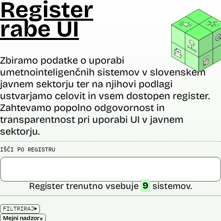
Register
rabe UI
Zbiramo podatke o uporabi
umetnointeligenčnih sistemov v slovenskem
javnem sektorju ter na njihovi podlagi
ustvarjamo celovit in vsem dostopen register.
Zahtevamo popolno odgovornost in
transparentnost pri uporabi UI v javnem
sektorju.
IŠČI PO REGISTRU
Register trenutno vsebuje
9
sistemov.
FILTRIRAJ
×
Mejni nadzor