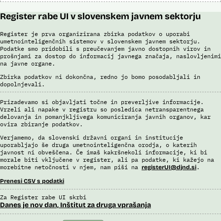
Register rabe UI v slovenskem javnem sektorju
Register je prva organizirana zbirka podatkov o uporabi
umetnointeligenčnih sistemov v slovenskem javnem sektorju.
Podatke smo pridobili s preučevanjem javno dostopnih virov in
prošnjami za dostop do informacij javnega značaja, naslovljenimi
na javne organe.
Zbirka podatkov ni dokončna, redno jo bomo posodabljali in
dopolnjevali.
Prizadevamo si objavljati točne in preverljive informacije.
Vrzeli ali napake v registru so posledica netransparentnega
delovanja in pomanjkljivega komuniciranja javnih organov, kar
ovira zbiranje podatkov.
Verjamemo, da slovenski državni organi in institucije
uporabljajo še druga umetnointeligenčna orodja, o katerih
javnost ni obveščena. Če imaš kakršnekoli informacije, ki bi
morale biti vključene v register, ali pa podatke, ki kažejo na
morebitne netočnosti v njem, nam piši na
.
registerUI@djnd.si
Prenesi CSV s podatki
Za Register rabe UI skrbi
Danes je nov dan, Inštitut za druga vprašanja