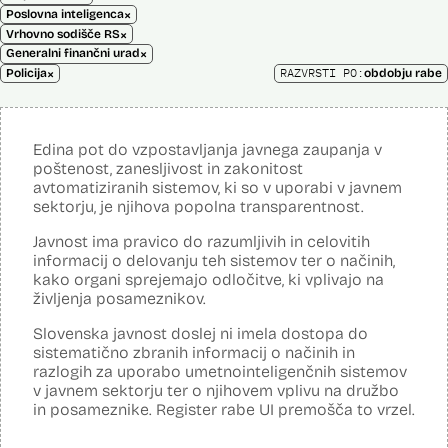
×
Poslovna inteligenca
×
Vrhovno sodišče RS
×
Generalni finančni urad
×
RAZVRSTI PO:
Policija
obdobju rabe
Edina pot do vzpostavljanja javnega zaupanja v
poštenost, zanesljivost in zakonitost
avtomatiziranih sistemov, ki so v uporabi v javnem
sektorju, je njihova popolna transparentnost.
Javnost ima pravico do razumljivih in celovitih
informacij o delovanju teh sistemov ter o načinih,
kako organi sprejemajo odločitve, ki vplivajo na
življenja posameznikov.
Slovenska javnost doslej ni imela dostopa do
sistematično zbranih informacij o načinih in
razlogih za uporabo umetnointeligenčnih sistemov
v javnem sektorju ter o njihovem vplivu na družbo
in posameznike. Register rabe UI premošča to vrzel.