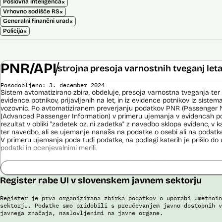
×
Poslovna inteligenca
×
Vrhovno sodišče RS
×
Generalni finančni urad
×
Policija
PNR/API
strojna presoja varnostnih tveganj let
Posodobljeno: 3. december 2024
Sistem avtomatizirano zbira, obdeluje, presoja varnostna tveganja ter
evidence potnikov, prijavljenih na let, in iz evidence potnikov iz sistema
vozovnic. Po avtomatiziranem preverjanju podatkov PNR (Passenger 
(Advanced Passenger Information) v primeru ujemanja v evidencah poli
rezultat v obliki "zadetek oz. ni zadetka" z navedbo sklopa evidenc, v k
ter navedbo, ali se ujemanje nanaša na podatke o osebi ali na podat
V primeru ujemanja poda tudi podatke, na podlagi katerih je prišlo d
podatki in ocenjevalnimi merili.
Ocenjevalna merila so oblikovana z analitično obdelavo podatkov, pri 
indikatorji tveganja, ki predstavljajo posamezne podatke, za katere je bi
ugotovljeno, da predstavljajo specifične potovalne vzorce storilcev ter
Register rabe UI v slovenskem javnem sektorju
kaznivih dejanj oziroma njihovih žrtev ter zato omogočajo usmerjeno de
pristojnih organov na takšne osebe. Nacionalna enota za informacije o
Register je prva organizirana zbirka podatkov o uporabi umetnoin
utemeljene razloge v posamičnem primeru posreduje podatke potnikov, 
sektorju. Podatke smo pridobili s preučevanjem javno dostopnih v
oziroma podatke potnikov iz sistema rezervacij letalskih vozovnic ozi
javnega značaja, naslovljenimi na javne organe.
obdelave drugim enotam policije.