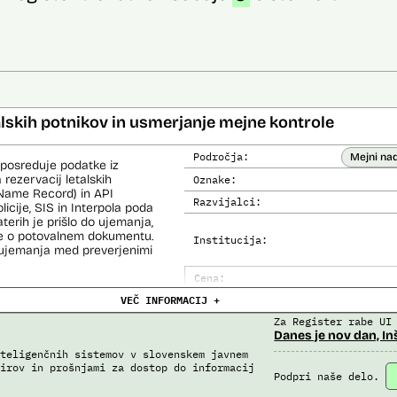
alskih potnikov in usmerjanje mejne kontrole
Področja:
Mejni na
 posreduje podatke iz
 rezervacij letalskih
Oznake:
Name Record) in API
Razvijalci:
cije, SIS in Interpola poda
aterih je prišlo do ujemanja,
ke o potovalnem dokumentu.
Institucija:
o ujemanja med preverjenimi
Cena:
čemer se oblikujejo
VEČ INFORMACIJ +
Analiza učinka na človekove prav
lo pri analitični obdelavi
orističnih in drugih hudih
Za Register rabe UI
Analiza učinka na osebne podatke
lo policije in drugih
Danes je nov dan, In
 potnikih lahko glede na
teligenčnih sistemov v slovenskem javnem
prijavljenih na let,
irov in prošnjami za dostop do informacij
roma rezultate njihove
Podpri naše delo.