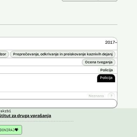
2017–
dzor
Preprečevanje, odkrivanje in preiskovanje kaznivih dejanj
Ocena tveganja
Policija
Policija
Neznana
?
ice opravljena:
Ne
 skrbi
 opravljena:
Da
?
štitut za druga vprašanja
DONIRAJ