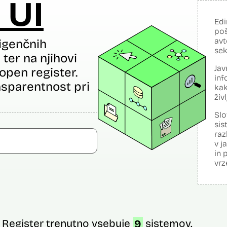
 UI
Edi
poš
avt
igenčnih
sek
ter na njihovi
Jav
open register.
inf
sparentnost pri
kak
živ
Slo
sis
raz
v j
in 
vrz
Register trenutno vsebuje
9
sistemov.