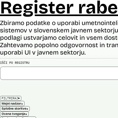
Register rabe
Zbiramo podatke o uporabi umetnointel
sistemov v slovenskem javnem sektorju 
podlagi ustvarjamo celovit in vsem dost
Zahtevamo popolno odgovornost in tran
uporabi UI v javnem sektorju.
IŠČI PO REGISTRU
FILTRIRAJ
×
Mejni nadzor
×
Splošne storitve
×
Ocena tveganja