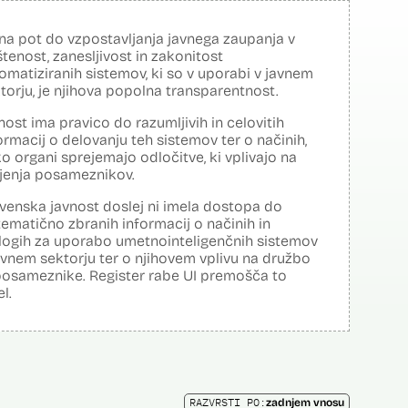
na pot do vzpostavljanja javnega zaupanja v
tenost, zanesljivost in zakonitost
omatiziranih sistemov, ki so v uporabi v javnem
torju, je njihova popolna transparentnost.
nost ima pravico do razumljivih in celovitih
ormacij o delovanju teh sistemov ter o načinih,
o organi sprejemajo odločitve, ki vplivajo na
ljenja posameznikov.
venska javnost doslej ni imela dostopa do
tematično zbranih informacij o načinih in
logih za uporabo umetnointeligenčnih sistemov
avnem sektorju ter o njihovem vplivu na družbo
posameznike. Register rabe UI premošča to
el.
RAZVRSTI PO:
zadnjem vnosu