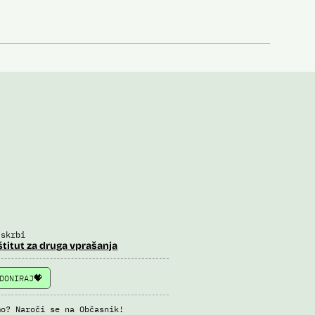
 skrbi
štitut za druga vprašanja
DONIRAJ
mo? Naroči se na Občasnik!