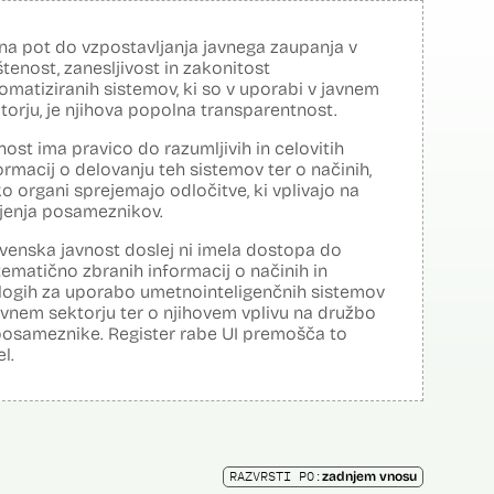
na pot do vzpostavljanja javnega zaupanja v
tenost, zanesljivost in zakonitost
omatiziranih sistemov, ki so v uporabi v javnem
torju, je njihova popolna transparentnost.
nost ima pravico do razumljivih in celovitih
ormacij o delovanju teh sistemov ter o načinih,
o organi sprejemajo odločitve, ki vplivajo na
ljenja posameznikov.
venska javnost doslej ni imela dostopa do
tematično zbranih informacij o načinih in
logih za uporabo umetnointeligenčnih sistemov
avnem sektorju ter o njihovem vplivu na družbo
posameznike. Register rabe UI premošča to
el.
RAZVRSTI PO:
zadnjem vnosu