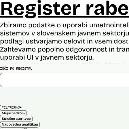
Register rabe
Zbiramo podatke o uporabi umetnointel
sistemov v slovenskem javnem sektorju 
podlagi ustvarjamo celovit in vsem dost
Zahtevamo popolno odgovornost in tran
uporabi UI v javnem sektorju.
IŠČI PO REGISTRU
FILTRIRAJ
×
Mejni nadzor
×
Splošne storitve
×
Napovedna analitika