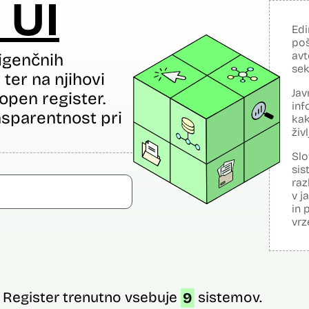
 UI
Edi
poš
avt
igenčnih
sek
ter na njihovi
Jav
open register.
inf
sparentnost pri
kak
živ
Slo
sis
raz
v j
in 
vrz
Register trenutno vsebuje
9
sistemov.