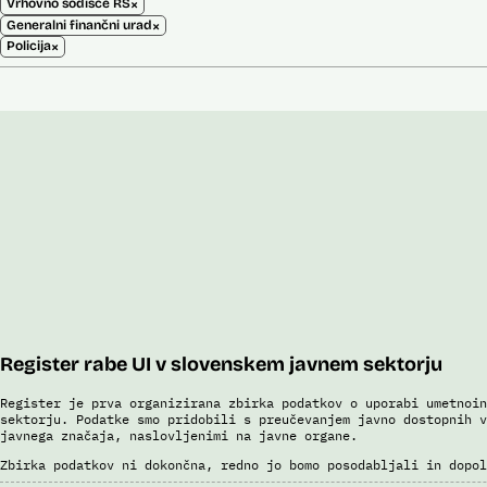
×
Vrhovno sodišče RS
×
Generalni finančni urad
×
Policija
Register rabe UI v slovenskem javnem sektorju
Register je prva organizirana zbirka podatkov o uporabi umetnoin
sektorju. Podatke smo pridobili s preučevanjem javno dostopnih v
javnega značaja, naslovljenimi na javne organe.
Zbirka podatkov ni dokončna, redno jo bomo posodabljali in dopol