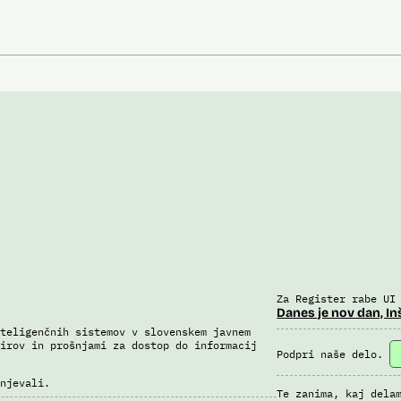
Za Register rabe UI
Danes je nov dan, In
teligenčnih sistemov v slovenskem javnem
irov in prošnjami za dostop do informacij
Podpri naše delo.
njevali.
Te zanima, kaj dela