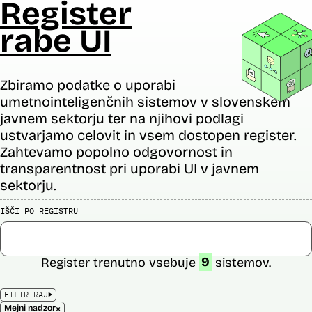
Register
rabe UI
Zbiramo podatke o uporabi
umetnointeligenčnih sistemov v slovenskem
javnem sektorju ter na njihovi podlagi
ustvarjamo celovit in vsem dostopen register.
Zahtevamo popolno odgovornost in
transparentnost pri uporabi UI v javnem
sektorju.
IŠČI PO REGISTRU
Register trenutno vsebuje
9
sistemov.
FILTRIRAJ
×
Mejni nadzor