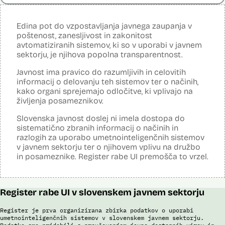
Cena:
136.701,00 € z DDV
Sistem uporablja sledeče vire podatkov: Evidenca potnikov,
Analiza učinka na človekove pravice
Ne
prijavljenih na let, Evidenca potnikov iz sistema rezervacij letalskih
opravljena:
Edina pot do vzpostavljanja javnega zaupanja v
vozovnic, Evidence policije, Schengenskega informacijskega sistema,
Analiza učinka na osebne podatke opravljena:
Ne
poštenost, zanesljivost in zakonitost
Interpola.
avtomatiziranih sistemov, ki so v uporabi v javnem
Posodobljeno: 3. december 2024
Viri:
sektorju, je njihova popolna transparentnost.
S pomočjo sistema policija ugotavlja identiteto in registrira ilegalne
Brošura 60 let informacijsko telekomunikacijskega sistema policije
migrante, preverja potnike na mejnih prehodih in izvaja postopke
Javnost ima pravico do razumljivih in celovitih
zavrnitve vstopa. S sistemom zajemajo izjave tujcev, njihove listine,
Odgovor na zahtevek za informacije javnega značaja
obrazne fotografije v času postopka ter prstne odtise. Sistem
informacij o delovanju teh sistemov ter o načinih,
podatke preverja v bazah podatkov policije (evidence prekrškov in
kako organi sprejemajo odločitve, ki vplivajo na
evidence dogodkov), evidenci iskanih oseb, Schengenskem
življenja posameznikov.
informacijskem sistemu, Vizumskem informacijskem sistemu in bazah
Interpola.
Slovenska javnost doslej ni imela dostopa do
sistematično zbranih informacij o načinih in
S sistemom AFIS (Automated Fingerprint Identification System /
Sistem za avtomatizirano identifikacijo prstnih odtisov), ki temelji na
razlogih za uporabo umetnointeligenčnih sistemov
uporabi algoritmov za izdelavo in iskanje biometričnih razpoznavnih
v javnem sektorju ter o njihovem vplivu na družbo
znakov, je omogočena primerjava in iskanje prstnih odtisov.
in posameznike. Register rabe UI premošča to vrzel.
Viri:
Brošura 60 let informacijsko telekomunikacijskega sistema policije
Odgovor na zahtevo za dostop do informacij javnega značaja
Register rabe UI v slovenskem javnem sektorju
Register je prva organizirana zbirka podatkov o uporabi
umetnointeligenčnih sistemov v slovenskem javnem sektorju.