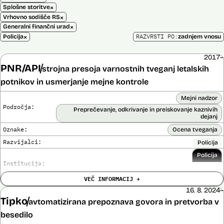
×
Splošne storitve
×
Vrhovno sodišče RS
×
Generalni finančni urad
×
RAZVRSTI PO:
Policija
zadnjem vnosu
2017–
PNR/API
strojna presoja varnostnih tveganj letalskih
potnikov in usmerjanje mejne kontrole
Mejni nadzor
Področja:
Preprečevanje, odkrivanje in preiskovanje kaznivih
dejanj
Oznake:
Ocena tveganja
Razvijalci:
Policija
Policija
Institucija:
VEČ INFORMACIJ +
Cena:
Neznana
?
16. 8. 2024–
Analiza učinka na človekove pravice
Tipko
Ne
avtomatizirana prepoznava govora in pretvorba v
opravljena:
Analiza učinka na osebne podatke opravljena:
besedilo
Da
?