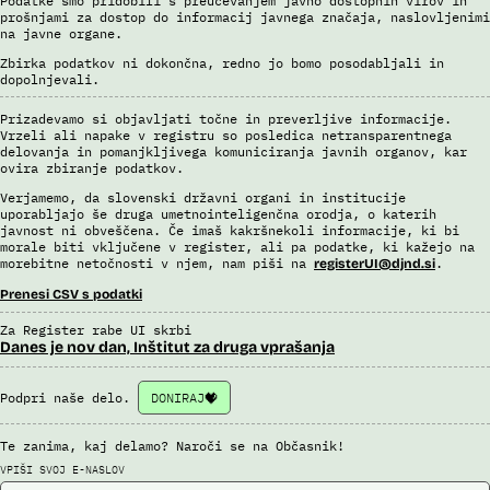
Podatke smo pridobili s preučevanjem javno dostopnih virov in
prošnjami za dostop do informacij javnega značaja, naslovljenimi
na javne organe.
Zbirka podatkov ni dokončna, redno jo bomo posodabljali in
dopolnjevali.
Prizadevamo si objavljati točne in preverljive informacije.
Vrzeli ali napake v registru so posledica netransparentnega
delovanja in pomanjkljivega komuniciranja javnih organov, kar
ovira zbiranje podatkov.
Verjamemo, da slovenski državni organi in institucije
uporabljajo še druga umetnointeligenčna orodja, o katerih
javnost ni obveščena. Če imaš kakršnekoli informacije, ki bi
morale biti vključene v register, ali pa podatke, ki kažejo na
morebitne netočnosti v njem, nam piši na
.
registerUI@djnd.si
Prenesi CSV s podatki
Za Register rabe UI skrbi
Danes je nov dan, Inštitut za druga vprašanja
Podpri naše delo.
DONIRAJ
Te zanima, kaj delamo? Naroči se na Občasnik!
VPIŠI SVOJ E-NASLOV