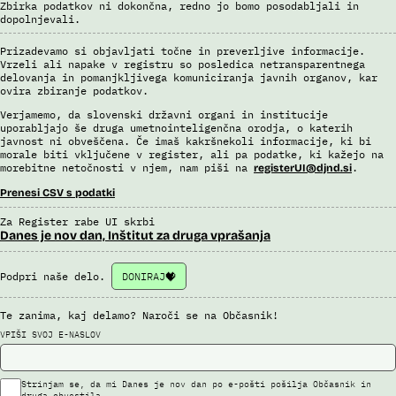
Zbirka podatkov ni dokončna, redno jo bomo posodabljali in
dopolnjevali.
Prizadevamo si objavljati točne in preverljive informacije.
Vrzeli ali napake v registru so posledica netransparentnega
delovanja in pomanjkljivega komuniciranja javnih organov, kar
ovira zbiranje podatkov.
Verjamemo, da slovenski državni organi in institucije
uporabljajo še druga umetnointeligenčna orodja, o katerih
javnost ni obveščena. Če imaš kakršnekoli informacije, ki bi
morale biti vključene v register, ali pa podatke, ki kažejo na
morebitne netočnosti v njem, nam piši na
.
registerUI@djnd.si
Prenesi CSV s podatki
Za Register rabe UI skrbi
Danes je nov dan, Inštitut za druga vprašanja
Podpri naše delo.
DONIRAJ
Te zanima, kaj delamo? Naroči se na Občasnik!
VPIŠI SVOJ E-NASLOV
Strinjam se, da mi Danes je nov dan po e-pošti pošilja Občasnik in
druga obvestila.