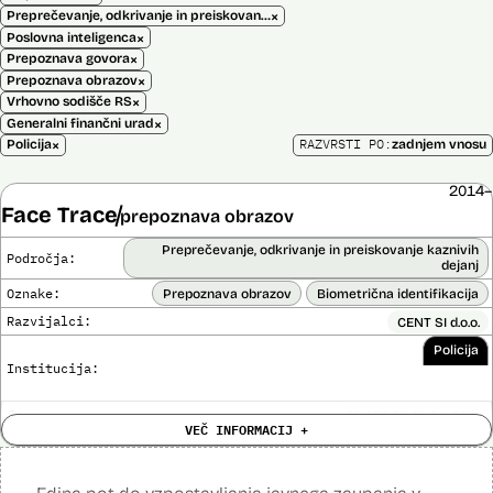
×
Preprečevanje, odkrivanje in preiskovanje kaznivih dejanj
×
Poslovna inteligenca
×
Prepoznava govora
×
Prepoznava obrazov
×
Vrhovno sodišče RS
×
Generalni finančni urad
×
RAZVRSTI PO:
Policija
zadnjem vnosu
2014–
Face Trace
prepoznava obrazov
Preprečevanje, odkrivanje in preiskovanje kaznivih
Področja:
dejanj
Oznake:
Prepoznava obrazov
Biometrična identifikacija
Razvijalci:
CENT SI d.o.o.
Policija
Institucija:
Cena:
39.650,00 EUR z DDV
VEČ INFORMACIJ +
Trajanje
Ni časovno omejena
licence:
Analiza učinka na človekove pravice
Ne
opravljena: