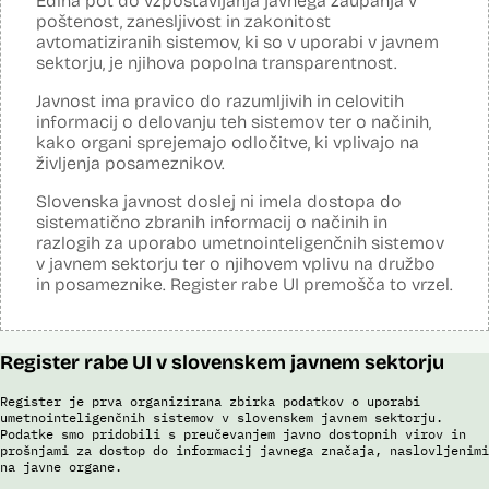
Edina pot do vzpostavljanja javnega zaupanja v
Analiza učinka na osebne podatke opravljena:
poštenost, zanesljivost in zakonitost
Ne
avtomatiziranih sistemov, ki so v uporabi v javnem
Posodobljeno: 3. december 2024
sektorju, je njihova popolna transparentnost.
Sistem uporablja algoritme za izdelavo in iskanje biometričnih
razpoznavnih znakov podjetja Neurotechnology (tehnologija
Javnost ima pravico do razumljivih in celovitih
VeriLook). Vsebuje dva spletna servisa, ki sta integrirana v obstoječo
informacij o delovanju teh sistemov ter o načinih,
Evidenco fotografiranih oseb policije: prvi je namenjen označevanju
kako organi sprejemajo odločitve, ki vplivajo na
osebnih razpoznavnih znakov, drugi primerjanju fotografij obraza
neznane (iskane) osebe z množico znanih oseb v Evidenci
življenja posameznikov.
fotografiranih oseb policije. Aplikacija pripravi rangiran seznam oseb
po podobnostih obraza. V foto album za prepoznavo oseb lahko
Slovenska javnost doslej ni imela dostopa do
uporabnik izbere samo tiste fotografije, ki v podobnosti dosežejo
sistematično zbranih informacij o načinih in
dovolj visok prag ujemanja. Končno identifikacijo osebe mora
razlogih za uporabo umetnointeligenčnih sistemov
strokovnjak za primerjavo obraznih značilnosti opraviti ročno.
v javnem sektorju ter o njihovem vplivu na družbo
Sistem uporablja sledeče podatke: Evidenca fotografiranih oseb
in posameznike. Register rabe UI premošča to vrzel.
policije (del informacijsko telekomunikacijskega sistema policije
(ITSP)), neznano slikovno gradivo za primerjavo.
Viri:
Register rabe UI v slovenskem javnem sektorju
Brošura 60 let informacijsko telekomunikacijskega sistema policije
Spletno mesto podjetja Neurotechnology, podstran VeriLook
Register je prva organizirana zbirka podatkov o uporabi
umetnointeligenčnih sistemov v slovenskem javnem sektorju.
Poročilo Automating Society report 2020 za Slovenijo
Podatke smo pridobili s preučevanjem javno dostopnih virov in
Odgovor na zahtevo za dostop do informacij javnega značaja
prošnjami za dostop do informacij javnega značaja, naslovljenimi
Dokument Povabilo k oddaji ponudbe
na javne organe.
Dokument Obvestilo o oddaji naročila