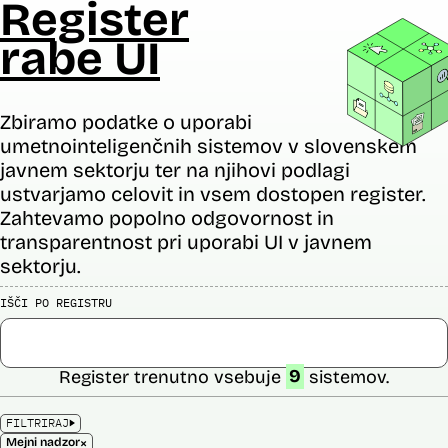
Register
rabe UI
Zbiramo podatke o uporabi
umetnointeligenčnih sistemov v slovenskem
javnem sektorju ter na njihovi podlagi
ustvarjamo celovit in vsem dostopen register.
Zahtevamo popolno odgovornost in
transparentnost pri uporabi UI v javnem
sektorju.
IŠČI PO REGISTRU
Register trenutno vsebuje
9
sistemov.
FILTRIRAJ
×
Mejni nadzor