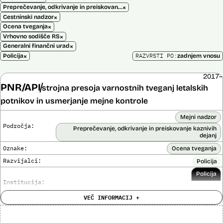
×
Preprečevanje, odkrivanje in preiskovanje kaznivih dejanj
×
Cestninski nadzor
×
Ocena tveganja
×
Vrhovno sodišče RS
×
Generalni finančni urad
×
RAZVRSTI PO:
Policija
zadnjem vnosu
2017–
PNR/API
strojna presoja varnostnih tveganj letalskih
potnikov in usmerjanje mejne kontrole
Mejni nadzor
Področja:
Preprečevanje, odkrivanje in preiskovanje kaznivih
dejanj
Oznake:
Ocena tveganja
Razvijalci:
Policija
Policija
Institucija:
VEČ INFORMACIJ +
Cena:
Neznana
?
Analiza učinka na človekove pravice
Ne
opravljena: