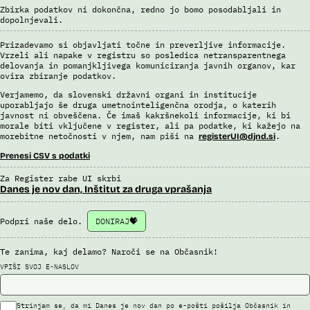
Uslužbenci nacionalne enote za informacije o potnikih vsa ujemanja
Zbirka podatkov ni dokončna, redno jo bomo posodabljali in
pri avtomatizirani obdelavi podatkov ter varnostna tveganja
dopolnjevali.
posamično pregledajo še z neavtomatiziranimi sredstvi.
Sistem uporablja sledeče vire podatkov: Evidenca potnikov,
Prizadevamo si objavljati točne in preverljive informacije.
prijavljenih na let, Evidenca potnikov iz sistema rezervacij letalskih
Vrzeli ali napake v registru so posledica netransparentnega
delovanja in pomanjkljivega komuniciranja javnih organov, kar
vozovnic, Evidence policije, Schengenskega informacijskega sistema,
ovira zbiranje podatkov.
Interpola.
Verjamemo, da slovenski državni organi in institucije
Viri:
uporabljajo še druga umetnointeligenčna orodja, o katerih
Brošura 60 let informacijsko telekomunikacijskega sistema policije
javnost ni obveščena. Če imaš kakršnekoli informacije, ki bi
morale biti vključene v register, ali pa podatke, ki kažejo na
Odgovor na zahtevek za informacije javnega značaja
morebitne netočnosti v njem, nam piši na
.
registerUI@djnd.si
Prenesi CSV s podatki
Za Register rabe UI skrbi
Danes je nov dan, Inštitut za druga vprašanja
Podpri naše delo.
DONIRAJ
Te zanima, kaj delamo? Naroči se na Občasnik!
VPIŠI SVOJ E-NASLOV
Strinjam se, da mi Danes je nov dan po e-pošti pošilja Občasnik in