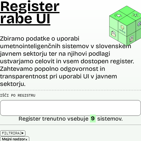
Register
rabe UI
Zbiramo podatke o uporabi
umetnointeligenčnih sistemov v slovenskem
javnem sektorju ter na njihovi podlagi
ustvarjamo celovit in vsem dostopen register.
Zahtevamo popolno odgovornost in
transparentnost pri uporabi UI v javnem
sektorju.
IŠČI PO REGISTRU
Register trenutno vsebuje
9
sistemov.
FILTRIRAJ
×
Mejni nadzor