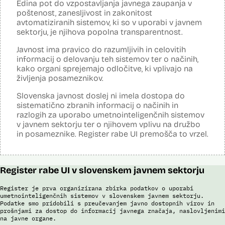
Edina pot do vzpostavljanja javnega zaupanja v
Analiza učinka na osebne podatke opravljena:
Da
?
poštenost, zanesljivost in zakonitost
avtomatiziranih sistemov, ki so v uporabi v javnem
Posodobljeno: 3. december 2024
sektorju, je njihova popolna transparentnost.
Sistem avtomatizirano zbira, obdeluje, presoja varnostna tveganja ter
posreduje podatke iz evidence potnikov, prijavljenih na let, in iz
Javnost ima pravico do razumljivih in celovitih
evidence potnikov iz sistema rezervacij letalskih vozovnic. Po
informacij o delovanju teh sistemov ter o načinih,
avtomatiziranem preverjanju podatkov PNR (Passenger Name
Record) in API (Advanced Passenger Information) v primeru ujemanja
kako organi sprejemajo odločitve, ki vplivajo na
v evidencah policije, SIS in Interpola poda rezultat v obliki "zadetek oz.
življenja posameznikov.
ni zadetka" z navedbo sklopa evidenc, v katerih je prišlo do ujemanja,
ter navedbo, ali se ujemanje nanaša na podatke o osebi ali na
Slovenska javnost doslej ni imela dostopa do
podatke o potovalnem dokumentu. V primeru ujemanja poda tudi
sistematično zbranih informacij o načinih in
podatke, na podlagi katerih je prišlo do ujemanja med preverjenimi
razlogih za uporabo umetnointeligenčnih sistemov
podatki in ocenjevalnimi merili.
v javnem sektorju ter o njihovem vplivu na družbo
Ocenjevalna merila so oblikovana z analitično obdelavo podatkov, pri
in posameznike. Register rabe UI premošča to vrzel.
čemer se oblikujejo indikatorji tveganja, ki predstavljajo posamezne
podatke, za katere je bilo pri analitični obdelavi ugotovljeno, da
predstavljajo specifične potovalne vzorce storilcev terorističnih in
drugih hudih kaznivih dejanj oziroma njihovih žrtev ter zato
Register rabe UI v slovenskem javnem sektorju
omogočajo usmerjeno delo policije in drugih pristojnih organov na
takšne osebe. Nacionalna enota za informacije o potnikih lahko glede
na utemeljene razloge v posamičnem primeru posreduje podatke
Register je prva organizirana zbirka podatkov o uporabi
potnikov, prijavljenih na let, oziroma podatke potnikov iz sistema
umetnointeligenčnih sistemov v slovenskem javnem sektorju.
rezervacij letalskih vozovnic oziroma rezultate njihove obdelave
Podatke smo pridobili s preučevanjem javno dostopnih virov in
drugim enotam policije.
prošnjami za dostop do informacij javnega značaja, naslovljenimi
na javne organe.