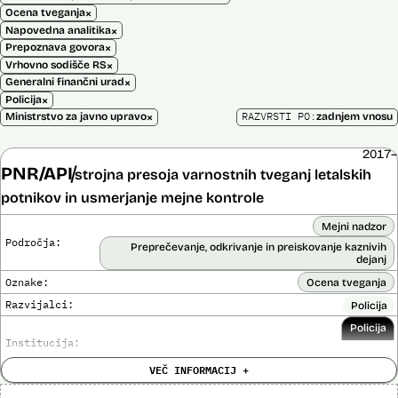
×
Ocena tveganja
×
Napovedna analitika
×
Prepoznava govora
×
Vrhovno sodišče RS
×
Generalni finančni urad
×
Policija
×
RAZVRSTI PO:
Ministrstvo za javno upravo
zadnjem vnosu
2017–
PNR/API
strojna presoja varnostnih tveganj letalskih
potnikov in usmerjanje mejne kontrole
Mejni nadzor
Področja:
Preprečevanje, odkrivanje in preiskovanje kaznivih
dejanj
Oznake:
Ocena tveganja
Razvijalci:
Policija
Policija
Institucija:
VEČ INFORMACIJ +
Cena:
Neznana
?