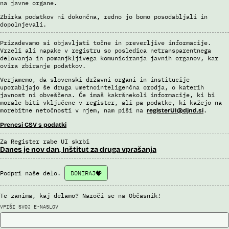
na javne organe.
Uslužbenci nacionalne enote za informacije o potnikih vsa ujemanja
Zbirka podatkov ni dokončna, redno jo bomo posodabljali in
pri avtomatizirani obdelavi podatkov ter varnostna tveganja
dopolnjevali.
posamično pregledajo še z neavtomatiziranimi sredstvi.
Sistem uporablja sledeče vire podatkov: Evidenca potnikov,
Prizadevamo si objavljati točne in preverljive informacije.
Vrzeli ali napake v registru so posledica netransparentnega
prijavljenih na let, Evidenca potnikov iz sistema rezervacij letalskih
delovanja in pomanjkljivega komuniciranja javnih organov, kar
vozovnic, Evidence policije, Schengenskega informacijskega sistema,
ovira zbiranje podatkov.
Interpola.
Verjamemo, da slovenski državni organi in institucije
Viri:
uporabljajo še druga umetnointeligenčna orodja, o katerih
Brošura 60 let informacijsko telekomunikacijskega sistema policije
javnost ni obveščena. Če imaš kakršnekoli informacije, ki bi
morale biti vključene v register, ali pa podatke, ki kažejo na
Odgovor na zahtevek za informacije javnega značaja
morebitne netočnosti v njem, nam piši na
.
registerUI@djnd.si
Prenesi CSV s podatki
Za Register rabe UI skrbi
Danes je nov dan, Inštitut za druga vprašanja
Podpri naše delo.
DONIRAJ
Te zanima, kaj delamo? Naroči se na Občasnik!
VPIŠI SVOJ E-NASLOV