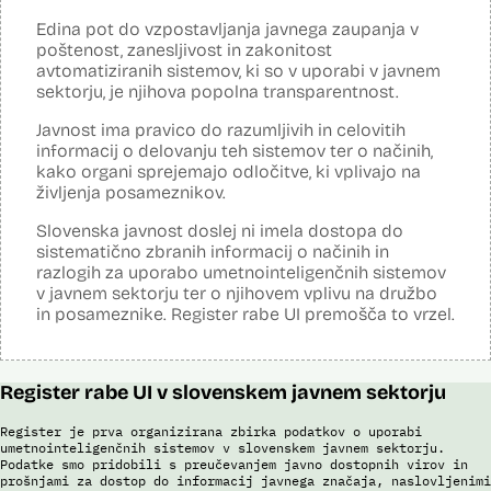
Analiza učinka na človekove pravice
Ne
opravljena:
Edina pot do vzpostavljanja javnega zaupanja v
Analiza učinka na osebne podatke opravljena:
Da
?
poštenost, zanesljivost in zakonitost
avtomatiziranih sistemov, ki so v uporabi v javnem
Posodobljeno: 3. december 2024
sektorju, je njihova popolna transparentnost.
Sistem avtomatizirano zbira, obdeluje, presoja varnostna tveganja ter
posreduje podatke iz evidence potnikov, prijavljenih na let, in iz
Javnost ima pravico do razumljivih in celovitih
evidence potnikov iz sistema rezervacij letalskih vozovnic. Po
informacij o delovanju teh sistemov ter o načinih,
avtomatiziranem preverjanju podatkov PNR (Passenger Name
Record) in API (Advanced Passenger Information) v primeru ujemanja
kako organi sprejemajo odločitve, ki vplivajo na
v evidencah policije, SIS in Interpola poda rezultat v obliki "zadetek oz.
življenja posameznikov.
ni zadetka" z navedbo sklopa evidenc, v katerih je prišlo do ujemanja,
ter navedbo, ali se ujemanje nanaša na podatke o osebi ali na
Slovenska javnost doslej ni imela dostopa do
podatke o potovalnem dokumentu. V primeru ujemanja poda tudi
sistematično zbranih informacij o načinih in
podatke, na podlagi katerih je prišlo do ujemanja med preverjenimi
razlogih za uporabo umetnointeligenčnih sistemov
podatki in ocenjevalnimi merili.
v javnem sektorju ter o njihovem vplivu na družbo
Ocenjevalna merila so oblikovana z analitično obdelavo podatkov, pri
in posameznike. Register rabe UI premošča to vrzel.
čemer se oblikujejo indikatorji tveganja, ki predstavljajo posamezne
podatke, za katere je bilo pri analitični obdelavi ugotovljeno, da
predstavljajo specifične potovalne vzorce storilcev terorističnih in
drugih hudih kaznivih dejanj oziroma njihovih žrtev ter zato
Register rabe UI v slovenskem javnem sektorju
omogočajo usmerjeno delo policije in drugih pristojnih organov na
takšne osebe. Nacionalna enota za informacije o potnikih lahko glede
na utemeljene razloge v posamičnem primeru posreduje podatke
Register je prva organizirana zbirka podatkov o uporabi
potnikov, prijavljenih na let, oziroma podatke potnikov iz sistema
umetnointeligenčnih sistemov v slovenskem javnem sektorju.
rezervacij letalskih vozovnic oziroma rezultate njihove obdelave
Podatke smo pridobili s preučevanjem javno dostopnih virov in
prošnjami za dostop do informacij javnega značaja, naslovljenimi
drugim enotam policije.