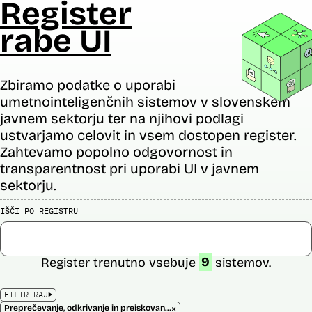
Register
rabe UI
Zbiramo podatke o uporabi
umetnointeligenčnih sistemov v slovenskem
javnem sektorju ter na njihovi podlagi
ustvarjamo celovit in vsem dostopen register.
Zahtevamo popolno odgovornost in
transparentnost pri uporabi UI v javnem
sektorju.
IŠČI PO REGISTRU
Register trenutno vsebuje
9
sistemov.
FILTRIRAJ
×
Preprečevanje, odkrivanje in preiskovanje kaznivih dejanj