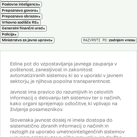
×
Poslovna inteligenca
×
Prepoznava govora
×
Prepoznava obrazov
×
Vrhovno sodišče RS
×
Generalni finančni urad
×
Policija
×
RAZVRSTI PO:
Ministrstvo za javno upravo
zadnjem vnosu
Edina pot do vzpostavljanja javnega zaupanja v
poštenost, zanesljivost in zakonitost
avtomatiziranih sistemov, ki so v uporabi v javnem
sektorju, je njihova popolna transparentnost.
Javnost ima pravico do razumljivih in celovitih
informacij o delovanju teh sistemov ter o načinih,
kako organi sprejemajo odločitve, ki vplivajo na
življenja posameznikov.
Slovenska javnost doslej ni imela dostopa do
sistematično zbranih informacij o načinih in
razlogih za uporabo umetnointeligenčnih sistemov