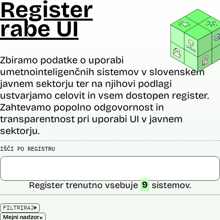
Register
rabe UI
Zbiramo podatke o uporabi
umetnointeligenčnih sistemov v slovenskem
javnem sektorju ter na njihovi podlagi
ustvarjamo celovit in vsem dostopen register.
Zahtevamo popolno odgovornost in
transparentnost pri uporabi UI v javnem
sektorju.
IŠČI PO REGISTRU
Register trenutno vsebuje
9
sistemov.
FILTRIRAJ
×
Mejni nadzor