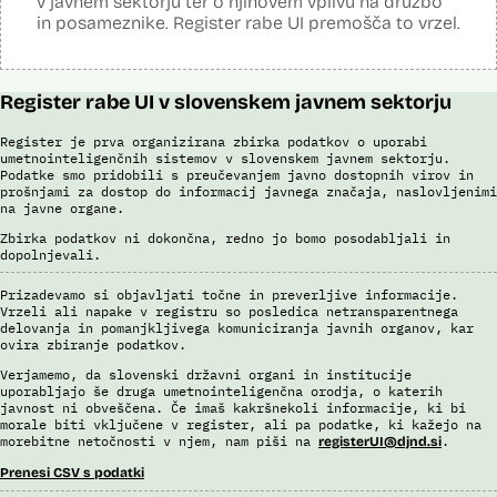
v javnem sektorju ter o njihovem vplivu na družbo
in posameznike. Register rabe UI premošča to vrzel.
Register rabe UI v slovenskem javnem sektorju
Register je prva organizirana zbirka podatkov o uporabi
umetnointeligenčnih sistemov v slovenskem javnem sektorju.
Podatke smo pridobili s preučevanjem javno dostopnih virov in
prošnjami za dostop do informacij javnega značaja, naslovljenimi
na javne organe.
Zbirka podatkov ni dokončna, redno jo bomo posodabljali in
dopolnjevali.
Prizadevamo si objavljati točne in preverljive informacije.
Vrzeli ali napake v registru so posledica netransparentnega
delovanja in pomanjkljivega komuniciranja javnih organov, kar
ovira zbiranje podatkov.
Verjamemo, da slovenski državni organi in institucije
uporabljajo še druga umetnointeligenčna orodja, o katerih
javnost ni obveščena. Če imaš kakršnekoli informacije, ki bi
morale biti vključene v register, ali pa podatke, ki kažejo na
morebitne netočnosti v njem, nam piši na
.
registerUI@djnd.si
Prenesi CSV s podatki