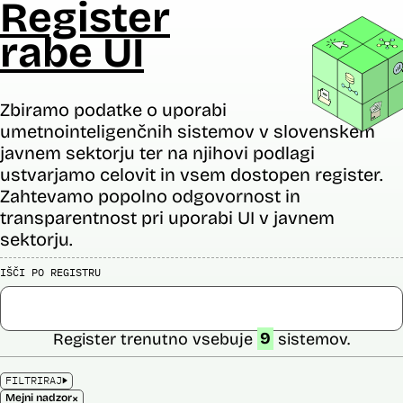
Register
rabe UI
Zbiramo podatke o uporabi
umetnointeligenčnih sistemov v slovenskem
javnem sektorju ter na njihovi podlagi
ustvarjamo celovit in vsem dostopen register.
Zahtevamo popolno odgovornost in
transparentnost pri uporabi UI v javnem
sektorju.
IŠČI PO REGISTRU
Register trenutno vsebuje
9
sistemov.
FILTRIRAJ
×
Mejni nadzor