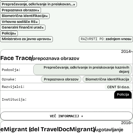
×
Preprečevanje, odkrivanje in preiskovanje kaznivih dejanj
×
Prepoznava obrazov
×
Biometrična identifikacija
×
Vrhovno sodišče RS
×
Generalni finančni urad
×
Policija
×
RAZVRSTI PO:
Ministrstvo za javno upravo
zadnjem vnosu
2014–
Face Trace
prepoznava obrazov
Preprečevanje, odkrivanje in preiskovanje kaznivih
Področja:
dejanj
Oznake:
Prepoznava obrazov
Biometrična identifikacija
Razvijalci:
CENT SI d.o.o.
Policija
Institucija:
Cena:
39.650,00 EUR z DDV
VEČ INFORMACIJ +
Trajanje
Ni časovno omejena
licence:
2016–
Analiza učinka na človekove pravice
eMigrant (del TravelDocMigrant)
ugotavljanje
Ne
opravljena: