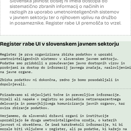
Slovenska javnost doslej ni imela dostopa do
sistematično zbranih informacij o načinih in
S sistemom AFIS (Automated Fingerprint Identification System /
Sistem za avtomatizirano identifikacijo prstnih odtisov), ki temelji na
razlogih za uporabo umetnointeligenčnih sistemov
uporabi algoritmov za izdelavo in iskanje biometričnih razpoznavnih
v javnem sektorju ter o njihovem vplivu na družbo
znakov, je omogočena primerjava in iskanje prstnih odtisov.
in posameznike. Register rabe UI premošča to vrzel.
Viri:
Brošura 60 let informacijsko telekomunikacijskega sistema policije
Odgovor na zahtevo za dostop do informacij javnega značaja
Register rabe UI v slovenskem javnem sektorju
Register je prva organizirana zbirka podatkov o uporabi
umetnointeligenčnih sistemov v slovenskem javnem sektorju.
Podatke smo pridobili s preučevanjem javno dostopnih virov in
prošnjami za dostop do informacij javnega značaja, naslovljenimi
na javne organe.
Zbirka podatkov ni dokončna, redno jo bomo posodabljali in
dopolnjevali.
Prizadevamo si objavljati točne in preverljive informacije.
Vrzeli ali napake v registru so posledica netransparentnega
delovanja in pomanjkljivega komuniciranja javnih organov, kar
ovira zbiranje podatkov.
Verjamemo, da slovenski državni organi in institucije
uporabljajo še druga umetnointeligenčna orodja, o katerih
javnost ni obveščena. Če imaš kakršnekoli informacije, ki bi
morale biti vključene v register, ali pa podatke, ki kažejo na