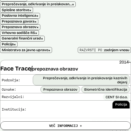
×
Preprečevanje, odkrivanje in preiskovanje kaznivih dejanj
×
Splošne storitve
×
Poslovna inteligenca
×
Prepoznava govora
×
Prepoznava obrazov
×
Vrhovno sodišče RS
×
Generalni finančni urad
×
Policija
×
RAZVRSTI PO:
Ministrstvo za javno upravo
zadnjem vnosu
2014–
Face Trace
prepoznava obrazov
Preprečevanje, odkrivanje in preiskovanje kaznivih
Področja:
dejanj
Oznake:
Prepoznava obrazov
Biometrična identifikacija
Razvijalci:
CENT SI d.o.o.
Policija
Institucija:
Cena:
39.650,00 EUR z DDV
VEČ INFORMACIJ +
Trajanje
Ni časovno omejena