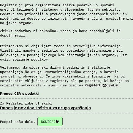
Register je prva organizirana zbirka podatkov o uporabi
umetnointeligenčnih sistemov v slovenskem javnem sektorju.
Podatke smo pridobili s preučevanjem javno dostopnih virov in
prošnjami za dostop do informacij javnega značaja, naslovljenimi
na javne organe.
Zbirka podatkov ni dokončna, redno jo bomo posodabljali in
dopolnjevali.
Prizadevamo si objavljati točne in preverljive informacije.
Vrzeli ali napake v registru so posledica netransparentnega
delovanja in pomanjkljivega komuniciranja javnih organov, kar
ovira zbiranje podatkov.
Verjamemo, da slovenski državni organi in institucije
uporabljajo še druga umetnointeligenčna orodja, o katerih
javnost ni obveščena. Če imaš kakršnekoli informacije, ki bi
morale biti vključene v register, ali pa podatke, ki kažejo na
morebitne netočnosti v njem, nam piši na
.
registerUI@djnd.si
Prenesi CSV s podatki
Za Register rabe UI skrbi
Danes je nov dan, Inštitut za druga vprašanja
Podpri naše delo.
DONIRAJ