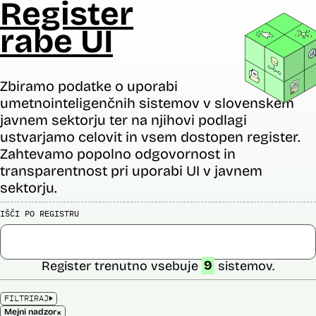
Register
rabe UI
Zbiramo podatke o uporabi
umetnointeligenčnih sistemov v slovenskem
javnem sektorju ter na njihovi podlagi
ustvarjamo celovit in vsem dostopen register.
Zahtevamo popolno odgovornost in
transparentnost pri uporabi UI v javnem
sektorju.
IŠČI PO REGISTRU
Register trenutno vsebuje
9
sistemov.
FILTRIRAJ
×
Mejni nadzor