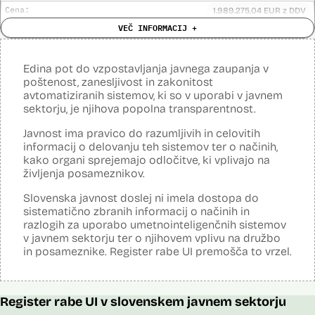
Viri:
Cena:
Dokument Povabilo k oddaji ponudbe
1.989.275,04 EUR z DDV
Dosje javnega naročila
Dokument Obvestilo o oddaji naročila
Analiza učinka na človekove pravice
VEČ INFORMACIJ +
Ne
opravljena:
Članek v reviji Monitor
Odgovor na zahtevo za dostop do informacij javnega značaja
Analiza učinka na osebne podatke opravljena:
Da
?
Edina pot do vzpostavljanja javnega zaupanja v
Posodobljeno: 3. december 2024
poštenost, zanesljivost in zakonitost
Sistem omogoča obdelavo in vizualizacijo podatkov, povezovanje baz
avtomatiziranih sistemov, ki so v uporabi v javnem
podatkov, pripravo poročil, dinamično raziskovanje podatkov, uporabo
sektorju, je njihova popolna transparentnost.
napovedne analitike, opazovanje gibanja podatkov v različnih
vizualizacijah in odkrivanje vzorcev, oblikovanje različnih scenarijev
(če – potem), simulacije kompleksnejših problemov in scenarijev,
Javnost ima pravico do razumljivih in celovitih
načrtovanje aktivnosti in porabe virov.
informacij o delovanju teh sistemov ter o načinih,
kako organi sprejemajo odločitve, ki vplivajo na
Viri:
življenja posameznikov.
Dosje javnega naročila
Podrobnosti izdelka na portalu NIO
Slovenska javnost doslej ni imela dostopa do
Predstavitev projekta na gov.si
sistematično zbranih informacij o načinih in
Predstavitev projekta na portalu OECD OPSI
razlogih za uporabo umetnointeligenčnih sistemov
Odgovor na zahtevo za dostop do informacij javnega značaja
v javnem sektorju ter o njihovem vplivu na družbo
Tehnične specifikacije iz razpisne dokumentacije
in posameznike. Register rabe UI premošča to vrzel.
Promocijska zloženka Skrinja 2.0
Ocena učinka na osebne podatke
Register rabe UI v slovenskem javnem sektorju