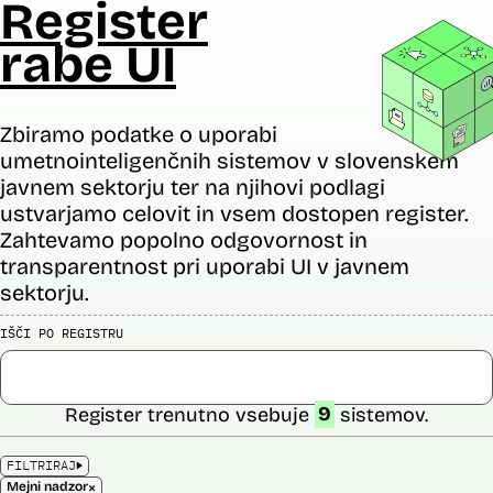
Register
rabe UI
Zbiramo podatke o uporabi
umetnointeligenčnih sistemov v slovenskem
javnem sektorju ter na njihovi podlagi
ustvarjamo celovit in vsem dostopen register.
Zahtevamo popolno odgovornost in
transparentnost pri uporabi UI v javnem
sektorju.
IŠČI PO REGISTRU
Register trenutno vsebuje
9
sistemov.
FILTRIRAJ
×
Mejni nadzor