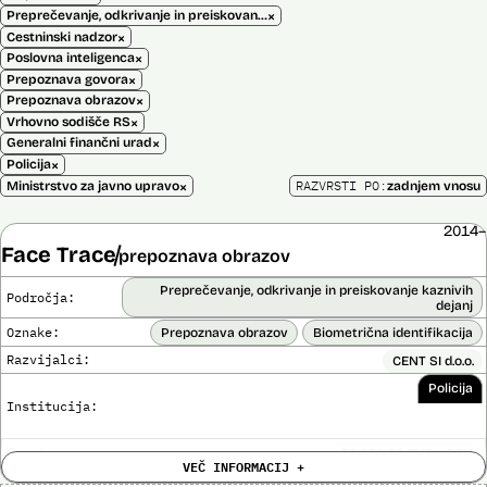
×
Preprečevanje, odkrivanje in preiskovanje kaznivih dejanj
×
Cestninski nadzor
×
Poslovna inteligenca
×
Prepoznava govora
×
Prepoznava obrazov
×
Vrhovno sodišče RS
×
Generalni finančni urad
×
Policija
×
RAZVRSTI PO:
Ministrstvo za javno upravo
zadnjem vnosu
2014–
Face Trace
prepoznava obrazov
Preprečevanje, odkrivanje in preiskovanje kaznivih
Področja:
dejanj
Oznake:
Prepoznava obrazov
Biometrična identifikacija
Razvijalci:
CENT SI d.o.o.
Policija
Institucija:
Cena:
39.650,00 EUR z DDV
VEČ INFORMACIJ +
Trajanje
Ni časovno omejena