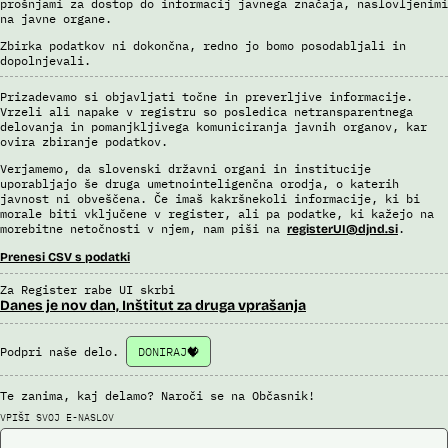
prošnjami za dostop do informacij javnega značaja, naslovljenimi
Dokument Povabilo k oddaji ponudbe
na javne organe.
Dokument Obvestilo o oddaji naročila
Zbirka podatkov ni dokončna, redno jo bomo posodabljali in
dopolnjevali.
Prizadevamo si objavljati točne in preverljive informacije.
Vrzeli ali napake v registru so posledica netransparentnega
delovanja in pomanjkljivega komuniciranja javnih organov, kar
ovira zbiranje podatkov.
Verjamemo, da slovenski državni organi in institucije
uporabljajo še druga umetnointeligenčna orodja, o katerih
javnost ni obveščena. Če imaš kakršnekoli informacije, ki bi
morale biti vključene v register, ali pa podatke, ki kažejo na
morebitne netočnosti v njem, nam piši na
.
registerUI@djnd.si
Prenesi CSV s podatki
Za Register rabe UI skrbi
Danes je nov dan, Inštitut za druga vprašanja
Podpri naše delo.
DONIRAJ
Te zanima, kaj delamo? Naroči se na Občasnik!
VPIŠI SVOJ E-NASLOV