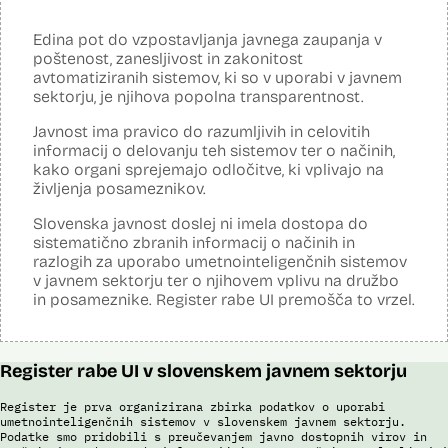
licence:
Analiza učinka na človekove pravice
Ne
opravljena:
Edina pot do vzpostavljanja javnega zaupanja v
Analiza učinka na osebne podatke opravljena:
poštenost, zanesljivost in zakonitost
Ne
avtomatiziranih sistemov, ki so v uporabi v javnem
Posodobljeno: 3. december 2024
sektorju, je njihova popolna transparentnost.
Sistem uporablja algoritme za izdelavo in iskanje biometričnih
razpoznavnih znakov podjetja Neurotechnology (tehnologija
Javnost ima pravico do razumljivih in celovitih
VeriLook). Vsebuje dva spletna servisa, ki sta integrirana v obstoječo
informacij o delovanju teh sistemov ter o načinih,
Evidenco fotografiranih oseb policije: prvi je namenjen označevanju
kako organi sprejemajo odločitve, ki vplivajo na
osebnih razpoznavnih znakov, drugi primerjanju fotografij obraza
neznane (iskane) osebe z množico znanih oseb v Evidenci
življenja posameznikov.
fotografiranih oseb policije. Aplikacija pripravi rangiran seznam oseb
po podobnostih obraza. V foto album za prepoznavo oseb lahko
Slovenska javnost doslej ni imela dostopa do
uporabnik izbere samo tiste fotografije, ki v podobnosti dosežejo
sistematično zbranih informacij o načinih in
dovolj visok prag ujemanja. Končno identifikacijo osebe mora
razlogih za uporabo umetnointeligenčnih sistemov
strokovnjak za primerjavo obraznih značilnosti opraviti ročno.
v javnem sektorju ter o njihovem vplivu na družbo
Sistem uporablja sledeče podatke: Evidenca fotografiranih oseb
in posameznike. Register rabe UI premošča to vrzel.
policije (del informacijsko telekomunikacijskega sistema policije
(ITSP)), neznano slikovno gradivo za primerjavo.
Viri:
Register rabe UI v slovenskem javnem sektorju
Brošura 60 let informacijsko telekomunikacijskega sistema policije
Spletno mesto podjetja Neurotechnology, podstran VeriLook
Register je prva organizirana zbirka podatkov o uporabi
umetnointeligenčnih sistemov v slovenskem javnem sektorju.
Poročilo Automating Society report 2020 za Slovenijo
Podatke smo pridobili s preučevanjem javno dostopnih virov in
Odgovor na zahtevo za dostop do informacij javnega značaja