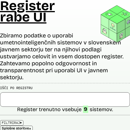
Register
rabe UI
Zbiramo podatke o uporabi
umetnointeligenčnih sistemov v slovenskem
javnem sektorju ter na njihovi podlagi
ustvarjamo celovit in vsem dostopen register.
Zahtevamo popolno odgovornost in
transparentnost pri uporabi UI v javnem
sektorju.
IŠČI PO REGISTRU
Register trenutno vsebuje
9
sistemov.
FILTRIRAJ
×
Splošne storitve