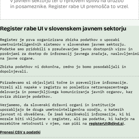
v javnem sektorju ter o njihovem vplivu na družbo
in posameznike. Register rabe UI premošča to vrzel.
Register rabe UI v slovenskem javnem sektorju
Register je prva organizirana zbirka podatkov o uporabi
umetnointeligenčnih sistemov v slovenskem javnem sektorju.
Podatke smo pridobili s preučevanjem javno dostopnih virov in
prošnjami za dostop do informacij javnega značaja, naslovljenimi
na javne organe.
Zbirka podatkov ni dokončna, redno jo bomo posodabljali in
dopolnjevali.
Prizadevamo si objavljati točne in preverljive informacije.
Vrzeli ali napake v registru so posledica netransparentnega
delovanja in pomanjkljivega komuniciranja javnih organov, kar
ovira zbiranje podatkov.
Verjamemo, da slovenski državni organi in institucije
uporabljajo še druga umetnointeligenčna orodja, o katerih
javnost ni obveščena. Če imaš kakršnekoli informacije, ki bi
morale biti vključene v register, ali pa podatke, ki kažejo na
morebitne netočnosti v njem, nam piši na
.
registerUI@djnd.si
Prenesi CSV s podatki