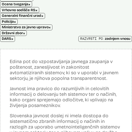
×
Ocena tveganja
×
Vrhovno sodišče RS
×
Generalni finančni urad
×
Policija
×
Ministrstvo za javno upravo
×
Državni zbor
×
RAZVRSTI PO:
DARS
zadnjem vnosu
Edina pot do vzpostavljanja javnega zaupanja v
poštenost, zanesljivost in zakonitost
avtomatiziranih sistemov, ki so v uporabi v javnem
sektorju, je njihova popolna transparentnost.
Javnost ima pravico do razumljivih in celovitih
informacij o delovanju teh sistemov ter o načinih,
kako organi sprejemajo odločitve, ki vplivajo na
življenja posameznikov.
Slovenska javnost doslej ni imela dostopa do
sistematično zbranih informacij o načinih in
razlogih za uporabo umetnointeligenčnih sistemov