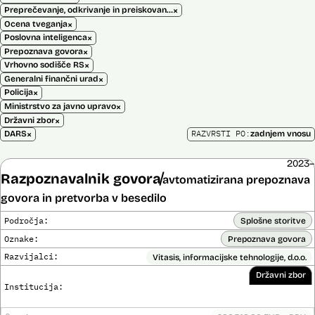
×
Preprečevanje, odkrivanje in preiskovanje kaznivih dejanj
×
Ocena tveganja
×
Poslovna inteligenca
×
Prepoznava govora
×
Vrhovno sodišče RS
×
Generalni finančni urad
×
Policija
×
Ministrstvo za javno upravo
×
Državni zbor
×
RAZVRSTI PO:
DARS
zadnjem vnosu
2023–
Razpoznavalnik govora
avtomatizirana prepoznava
govora in pretvorba v besedilo
Področja:
Splošne storitve
Oznake:
Prepoznava govora
Razvijalci:
Vitasis, informacijske tehnologije, d.o.o.
Državni zbor
Institucija: