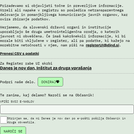
Prizadevamo si objavljati točne in preverljive informacije.
Vrzeli ali napake v registru so posledica netransparentnega
delovanja in pomanjkljivega komuniciranja javnih organov, kar
ovira zbiranje podatkov.
Verjamemo, da slovenski državni organi in institucije
uporabljajo še druga umetnointeligenčna orodja, o katerih
javnost ni obveščena. Če imaš kakršnekoli informacije, ki bi
morale biti vključene v register, ali pa podatke, ki kažejo na
morebitne netočnosti v njem, nam piši na
.
registerUI@djnd.si
Prenesi CSV s podatki
Za Register rabe UI skrbi
Danes je nov dan, Inštitut za druga vprašanja
Podpri naše delo.
DONIRAJ
Te zanima, kaj delamo? Naroči se na Občasnik!
VPIŠI SVOJ E-NASLOV
Strinjam se, da mi Danes je nov dan po e-pošti pošilja Občasnik in
druga obvestila.
NAROČI SE