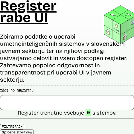
Register
rabe UI
Zbiramo podatke o uporabi
umetnointeligenčnih sistemov v slovenskem
javnem sektorju ter na njihovi podlagi
ustvarjamo celovit in vsem dostopen register.
Zahtevamo popolno odgovornost in
transparentnost pri uporabi UI v javnem
sektorju.
IŠČI PO REGISTRU
Register trenutno vsebuje
9
sistemov.
FILTRIRAJ
×
Splošne storitve