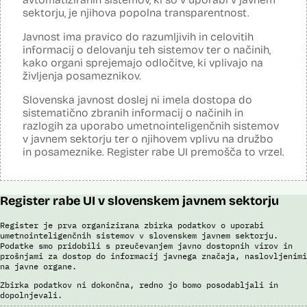
podatkov, pripravo poročil, dinamično raziskovanje podatkov, uporabo
Interpola.
sektorju, je njihova popolna transparentnost.
napovedne analitike, opazovanje gibanja podatkov v različnih
vizualizacijah in odkrivanje vzorcev, oblikovanje različnih scenarijev
Viri:
(če – potem), simulacije kompleksnejših problemov in scenarijev,
Javnost ima pravico do razumljivih in celovitih
Brošura 60 let informacijsko telekomunikacijskega sistema policije
načrtovanje aktivnosti in porabe virov.
informacij o delovanju teh sistemov ter o načinih,
Odgovor na zahtevek za informacije javnega značaja
kako organi sprejemajo odločitve, ki vplivajo na
Viri:
življenja posameznikov.
Dosje javnega naročila
Podrobnosti izdelka na portalu NIO
Slovenska javnost doslej ni imela dostopa do
Predstavitev projekta na gov.si
sistematično zbranih informacij o načinih in
Predstavitev projekta na portalu OECD OPSI
razlogih za uporabo umetnointeligenčnih sistemov
Odgovor na zahtevo za dostop do informacij javnega značaja
v javnem sektorju ter o njihovem vplivu na družbo
Tehnične specifikacije iz razpisne dokumentacije
in posameznike. Register rabe UI premošča to vrzel.
Promocijska zloženka Skrinja 2.0
Ocena učinka na osebne podatke
Register rabe UI v slovenskem javnem sektorju
Register je prva organizirana zbirka podatkov o uporabi
umetnointeligenčnih sistemov v slovenskem javnem sektorju.
Podatke smo pridobili s preučevanjem javno dostopnih virov in
prošnjami za dostop do informacij javnega značaja, naslovljenimi
na javne organe.
Zbirka podatkov ni dokončna, redno jo bomo posodabljali in
dopolnjevali.