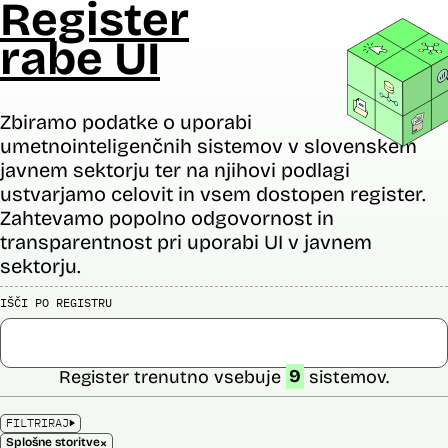
Register
rabe UI
Zbiramo podatke o uporabi
umetnointeligenčnih sistemov v slovenskem
javnem sektorju ter na njihovi podlagi
ustvarjamo celovit in vsem dostopen register.
Zahtevamo popolno odgovornost in
transparentnost pri uporabi UI v javnem
sektorju.
IŠČI PO REGISTRU
Register trenutno vsebuje
9
sistemov.
FILTRIRAJ
×
Splošne storitve