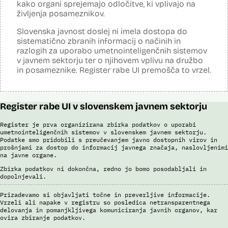
na utemeljene razloge v posamičnem primeru posreduje podatke
kako organi sprejemajo odločitve, ki vplivajo na
Viri:
potnikov, prijavljenih na let, oziroma podatke potnikov iz sistema
življenja posameznikov.
rezervacij letalskih vozovnic oziroma rezultate njihove obdelave
Dosje javnega naročila
drugim enotam policije.
Podrobnosti izdelka na portalu NIO
Slovenska javnost doslej ni imela dostopa do
Predstavitev projekta na gov.si
sistematično zbranih informacij o načinih in
Uslužbenci nacionalne enote za informacije o potnikih vsa ujemanja
pri avtomatizirani obdelavi podatkov ter varnostna tveganja
Predstavitev projekta na portalu OECD OPSI
razlogih za uporabo umetnointeligenčnih sistemov
posamično pregledajo še z neavtomatiziranimi sredstvi.
Odgovor na zahtevo za dostop do informacij javnega značaja
v javnem sektorju ter o njihovem vplivu na družbo
Tehnične specifikacije iz razpisne dokumentacije
in posameznike. Register rabe UI premošča to vrzel.
Sistem uporablja sledeče vire podatkov: Evidenca potnikov,
Promocijska zloženka Skrinja 2.0
prijavljenih na let, Evidenca potnikov iz sistema rezervacij letalskih
vozovnic, Evidence policije, Schengenskega informacijskega sistema,
Ocena učinka na osebne podatke
Interpola.
Register rabe UI v slovenskem javnem sektorju
Viri:
Brošura 60 let informacijsko telekomunikacijskega sistema policije
Register je prva organizirana zbirka podatkov o uporabi
umetnointeligenčnih sistemov v slovenskem javnem sektorju.
Odgovor na zahtevek za informacije javnega značaja
Podatke smo pridobili s preučevanjem javno dostopnih virov in
prošnjami za dostop do informacij javnega značaja, naslovljenimi
na javne organe.
Zbirka podatkov ni dokončna, redno jo bomo posodabljali in
dopolnjevali.
Prizadevamo si objavljati točne in preverljive informacije.
Vrzeli ali napake v registru so posledica netransparentnega
delovanja in pomanjkljivega komuniciranja javnih organov, kar
ovira zbiranje podatkov.