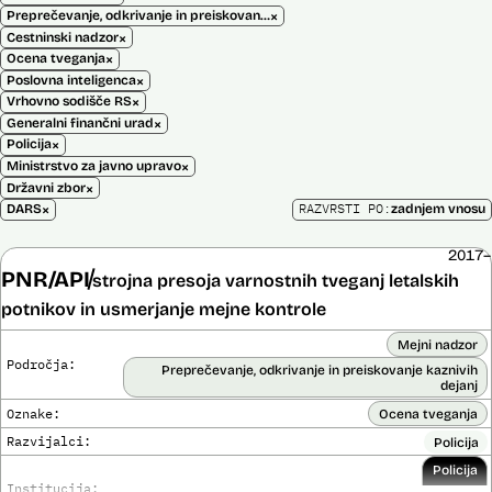
×
Preprečevanje, odkrivanje in preiskovanje kaznivih dejanj
×
Cestninski nadzor
×
Ocena tveganja
×
Poslovna inteligenca
×
Vrhovno sodišče RS
×
Generalni finančni urad
×
Policija
×
Ministrstvo za javno upravo
×
Državni zbor
×
RAZVRSTI PO:
DARS
zadnjem vnosu
2017–
PNR/API
strojna presoja varnostnih tveganj letalskih
potnikov in usmerjanje mejne kontrole
Mejni nadzor
Področja:
Preprečevanje, odkrivanje in preiskovanje kaznivih
dejanj
Oznake:
Ocena tveganja
Razvijalci:
Policija
Policija
Institucija: