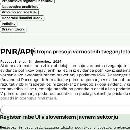
×
Prepoznava registrskih tablic
×
Napovedna analitika
×
Vrhovno sodišče RS
×
Generalni finančni urad
×
Policija
×
Državni zbor
PNR/API
strojna presoja varnostnih tveganj let
Posodobljeno: 3. december 2024
Sistem avtomatizirano zbira, obdeluje, presoja varnostna tveganja ter
evidence potnikov, prijavljenih na let, in iz evidence potnikov iz sistema
vozovnic. Po avtomatiziranem preverjanju podatkov PNR (Passenger 
(Advanced Passenger Information) v primeru ujemanja v evidencah poli
rezultat v obliki "zadetek oz. ni zadetka" z navedbo sklopa evidenc, v k
ter navedbo, ali se ujemanje nanaša na podatke o osebi ali na podat
V primeru ujemanja poda tudi podatke, na podlagi katerih je prišlo d
podatki in ocenjevalnimi merili.
Ocenjevalna merila so oblikovana z analitično obdelavo podatkov, pri 
indikatorji tveganja, ki predstavljajo posamezne podatke, za katere je bi
ugotovljeno, da predstavljajo specifične potovalne vzorce storilcev ter
Register rabe UI v slovenskem javnem sektorju
kaznivih dejanj oziroma njihovih žrtev ter zato omogočajo usmerjeno de
pristojnih organov na takšne osebe. Nacionalna enota za informacije o
Register je prva organizirana zbirka podatkov o uporabi umetnoin