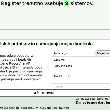
Register trenutno vsebuje
9
sistemov.
alskih potnikov in usmerjanje mejne kontrole
Področja:
Mejni na
 posreduje podatke iz
 rezervacij letalskih
Oznake:
Name Record) in API
Razvijalci:
cije, SIS in Interpola poda
aterih je prišlo do ujemanja,
ke o potovalnem dokumentu.
Institucija:
o ujemanja med preverjenimi
Cena:
čemer se oblikujejo
VEČ INFORMACIJ +
Analiza učinka na človekove prav
lo pri analitični obdelavi
orističnih in drugih hudih
Za Register rabe UI
Analiza učinka na osebne podatke
lo policije in drugih
Danes je nov dan, In
 potnikih lahko glede na
teligenčnih sistemov v slovenskem javnem