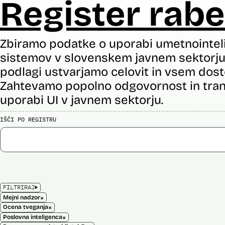
Register rabe
Zbiramo podatke o uporabi umetnointel
sistemov v slovenskem javnem sektorju 
podlagi ustvarjamo celovit in vsem dost
Zahtevamo popolno odgovornost in tran
uporabi UI v javnem sektorju.
IŠČI PO REGISTRU
FILTRIRAJ
×
Mejni nadzor
×
Ocena tveganja
×
Poslovna inteligenca