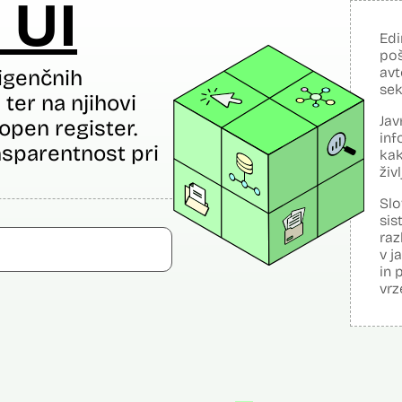
 UI
Edi
poš
avt
igenčnih
sek
ter na njihovi
Jav
open register.
inf
sparentnost pri
kak
živ
Slo
sis
raz
v j
in 
vrz