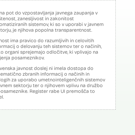
na pot do vzpostavljanja javnega zaupanja v
tenost, zanesljivost in zakonitost
omatiziranih sistemov, ki so v uporabi v javnem
torju, je njihova popolna transparentnost.
nost ima pravico do razumljivih in celovitih
ormacij o delovanju teh sistemov ter o načinih,
o organi sprejemajo odločitve, ki vplivajo na
ljenja posameznikov.
venska javnost doslej ni imela dostopa do
tematično zbranih informacij o načinih in
logih za uporabo umetnointeligenčnih sistemov
avnem sektorju ter o njihovem vplivu na družbo
posameznike. Register rabe UI premošča to
el.