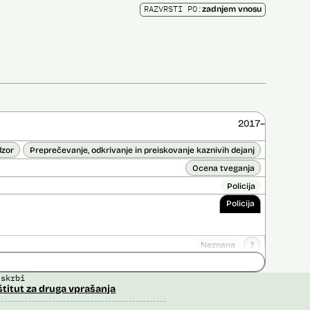
RAZVRSTI PO:
zadnjem vnosu
2017–
dzor
Preprečevanje, odkrivanje in preiskovanje kaznivih dejanj
Ocena tveganja
Policija
Policija
Neznana
?
ice opravljena:
Ne
 skrbi
 opravljena:
Da
?
štitut za druga vprašanja