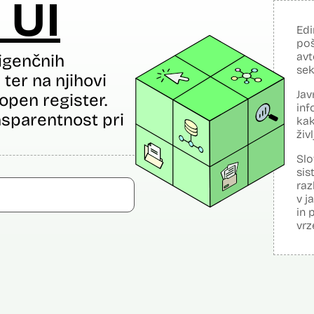
 UI
Edi
poš
avt
igenčnih
sek
ter na njihovi
Jav
open register.
inf
sparentnost pri
kak
živ
Slo
sis
raz
v j
in 
vrz