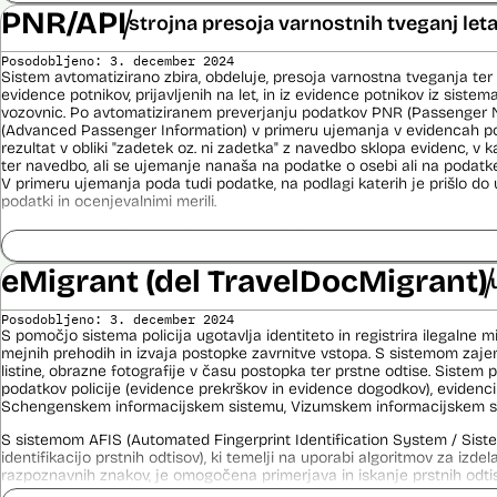
PNR/API
strojna presoja varnostnih tveganj let
Viri:
Brošura 60 let informacijsko telekomunikacijskega sistema policije
Posodobljeno: 3. december 2024
Spletno mesto podjetja Neurotechnology, podstran VeriLook
Sistem avtomatizirano zbira, obdeluje, presoja varnostna tveganja ter
evidence potnikov, prijavljenih na let, in iz evidence potnikov iz sistema
Poročilo Automating Society report 2020 za Slovenijo
vozovnic. Po avtomatiziranem preverjanju podatkov PNR (Passenger 
Odgovor na zahtevo za dostop do informacij javnega značaja
(Advanced Passenger Information) v primeru ujemanja v evidencah poli
Dokument Povabilo k oddaji ponudbe
rezultat v obliki "zadetek oz. ni zadetka" z navedbo sklopa evidenc, v k
Dokument Obvestilo o oddaji naročila
ter navedbo, ali se ujemanje nanaša na podatke o osebi ali na podat
V primeru ujemanja poda tudi podatke, na podlagi katerih je prišlo d
podatki in ocenjevalnimi merili.
Ocenjevalna merila so oblikovana z analitično obdelavo podatkov, pri 
indikatorji tveganja, ki predstavljajo posamezne podatke, za katere je bi
ugotovljeno, da predstavljajo specifične potovalne vzorce storilcev ter
eMigrant (del TravelDocMigrant)
kaznivih dejanj oziroma njihovih žrtev ter zato omogočajo usmerjeno de
pristojnih organov na takšne osebe. Nacionalna enota za informacije o
Posodobljeno: 3. december 2024
utemeljene razloge v posamičnem primeru posreduje podatke potnikov, 
S pomočjo sistema policija ugotavlja identiteto in registrira ilegalne m
oziroma podatke potnikov iz sistema rezervacij letalskih vozovnic ozi
mejnih prehodih in izvaja postopke zavrnitve vstopa. S sistemom zajem
obdelave drugim enotam policije.
listine, obrazne fotografije v času postopka ter prstne odtise. Sistem
podatkov policije (evidence prekrškov in evidence dogodkov), evidenci
Uslužbenci nacionalne enote za informacije o potnikih vsa ujemanja pr
Schengenskem informacijskem sistemu, Vizumskem informacijskem sis
podatkov ter varnostna tveganja posamično pregledajo še z neavtomat
S sistemom AFIS (Automated Fingerprint Identification System / Sist
Sistem uporablja sledeče vire podatkov: Evidenca potnikov, prijavljenih
identifikacijo prstnih odtisov), ki temelji na uporabi algoritmov za izde
iz sistema rezervacij letalskih vozovnic, Evidence policije, Schengen
razpoznavnih znakov, je omogočena primerjava in iskanje prstnih odtis
sistema, Interpola.