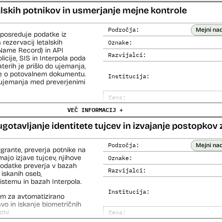
Analiza učinka na človekove prav
alskih potnikov in usmerjanje mejne kontrole
Analiza učinka na osebne podatke
Področja:
Mejni na
 posreduje podatke iz
 rezervacij letalskih
Oznake:
Name Record) in API
Razvijalci:
cije, SIS in Interpola poda
aterih je prišlo do ujemanja,
ke o potovalnem dokumentu.
Institucija:
o ujemanja med preverjenimi
Cena:
čemer se oblikujejo
VEČ INFORMACIJ +
Analiza učinka na človekove prav
lo pri analitični obdelavi
orističnih in drugih hudih
Analiza učinka na osebne podatke
ugotavljanje identitete tujcev in izvajanje postopkov 
lo policije in drugih
 potnikih lahko glede na
prijavljenih na let,
Področja:
Mejni na
igrante, preverja potnike na
roma rezultate njihove
ajo izjave tujcev, njihove
Oznake:
 podatke preverja v bazah
Razvijalci:
 iskanih oseb,
i avtomatizirani obdelavi
temu in bazah Interpola.
iziranimi sredstvi.
Institucija:
em za avtomatizirano
 na let, Evidenca potnikov
lavo in iskanje biometričnih
skega informacijskega
ov.
Cena: