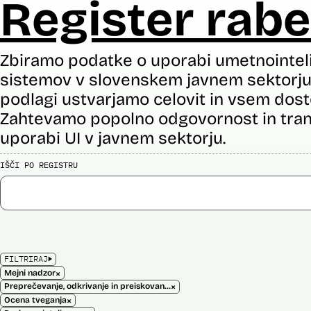
Register rabe
Zbiramo podatke o uporabi umetnointel
sistemov v slovenskem javnem sektorju 
podlagi ustvarjamo celovit in vsem dost
Zahtevamo popolno odgovornost in tran
uporabi UI v javnem sektorju.
IŠČI PO REGISTRU
FILTRIRAJ
×
Mejni nadzor
×
Preprečevanje, odkrivanje in preiskovanje kaznivih dejanj
×
Ocena tveganja