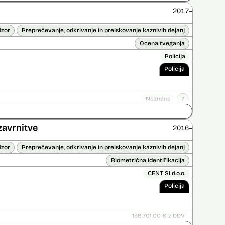
ice opravljena:
Ne
2017–
 opravljena:
Ne
dzor
Preprečevanje, odkrivanje in preiskovanje kaznivih dejanj
Ocena tveganja
Policija
Policija
Neznana
?
ice opravljena:
Ne
 opravljena:
Da
?
zavrnitve
2016–
dzor
Preprečevanje, odkrivanje in preiskovanje kaznivih dejanj
Biometrična identifikacija
CENT SI d.o.o.
Policija
136.701,00 € z DDV