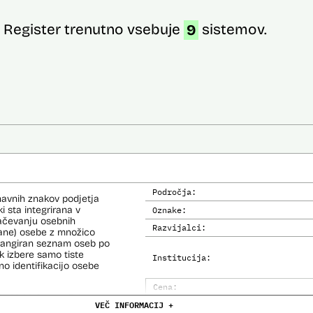
Register trenutno vsebuje
9
sistemov.
Področja:
navnih znakov podjetja
i sta integrirana v
Oznake:
načevanju osebnih
Razvijalci:
kane) osebe z množico
i rangiran seznam oseb po
 izbere samo tiste
Institucija:
no identifikacijo osebe
Cena:
e (del informacijsko
VEČ INFORMACIJ +
Trajanje licence:
o za primerjavo.