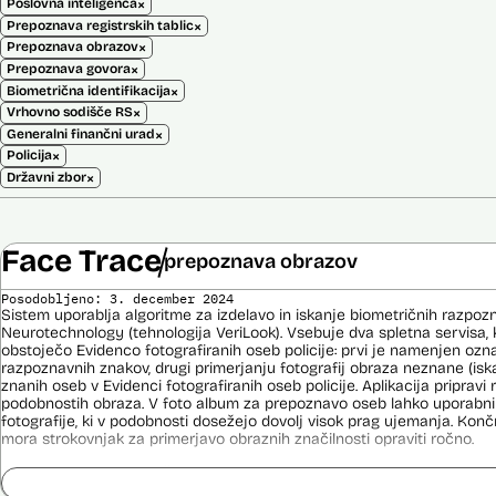
×
Poslovna inteligenca
×
Prepoznava registrskih tablic
×
Prepoznava obrazov
×
Prepoznava govora
×
Biometrična identifikacija
×
Vrhovno sodišče RS
×
Generalni finančni urad
×
Policija
×
Državni zbor
Face Trace
prepoznava obrazov
Posodobljeno: 3. december 2024
Sistem uporablja algoritme za izdelavo in iskanje biometričnih razpoz
Neurotechnology (tehnologija VeriLook). Vsebuje dva spletna servisa, k
obstoječo Evidenco fotografiranih oseb policije: prvi je namenjen oz
razpoznavnih znakov, drugi primerjanju fotografij obraza neznane (is
znanih oseb v Evidenci fotografiranih oseb policije. Aplikacija priprav
podobnostih obraza. V foto album za prepoznavo oseb lahko uporabnik
fotografije, ki v podobnosti dosežejo dovolj visok prag ujemanja. Konč
mora strokovnjak za primerjavo obraznih značilnosti opraviti ročno.
Sistem uporablja sledeče podatke: Evidenca fotografiranih oseb policij
telekomunikacijskega sistema policije (ITSP)), neznano slikovno gradiv