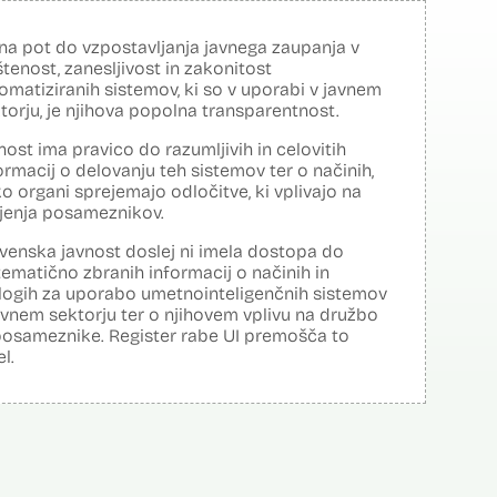
na pot do vzpostavljanja javnega zaupanja v
tenost, zanesljivost in zakonitost
omatiziranih sistemov, ki so v uporabi v javnem
torju, je njihova popolna transparentnost.
nost ima pravico do razumljivih in celovitih
ormacij o delovanju teh sistemov ter o načinih,
o organi sprejemajo odločitve, ki vplivajo na
ljenja posameznikov.
venska javnost doslej ni imela dostopa do
tematično zbranih informacij o načinih in
logih za uporabo umetnointeligenčnih sistemov
avnem sektorju ter o njihovem vplivu na družbo
posameznike. Register rabe UI premošča to
el.