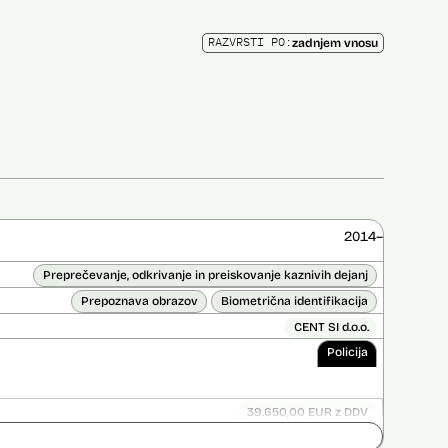
RAZVRSTI PO:
zadnjem vnosu
2014–
Preprečevanje, odkrivanje in preiskovanje kaznivih dejanj
Prepoznava obrazov
Biometrična identifikacija
CENT SI d.o.o.
Policija
39.650,00 EUR z DDV
Ni časovno omejena