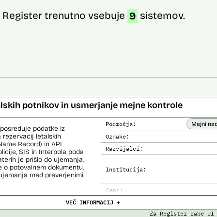
Register trenutno vsebuje
9
sistemov.
alskih potnikov in usmerjanje mejne kontrole
Področja:
Mejni na
 posreduje podatke iz
 rezervacij letalskih
Oznake:
Name Record) in API
Razvijalci:
cije, SIS in Interpola poda
aterih je prišlo do ujemanja,
ke o potovalnem dokumentu.
Institucija:
o ujemanja med preverjenimi
Cena:
čemer se oblikujejo
VEČ INFORMACIJ +
Analiza učinka na človekove prav
lo pri analitični obdelavi
orističnih in drugih hudih
Za Register rabe UI
Analiza učinka na osebne podatke