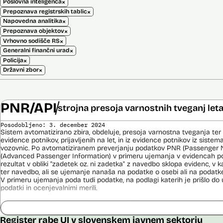
×
Poslovna inteligenca
×
Prepoznava registrskih tablic
×
Napovedna analitika
×
Prepoznava objektov
×
Vrhovno sodišče RS
×
Generalni finančni urad
×
Policija
×
Državni zbor
PNR/API
strojna presoja varnostnih tveganj let
Posodobljeno: 3. december 2024
Sistem avtomatizirano zbira, obdeluje, presoja varnostna tveganja ter
evidence potnikov, prijavljenih na let, in iz evidence potnikov iz sistema
vozovnic. Po avtomatiziranem preverjanju podatkov PNR (Passenger 
(Advanced Passenger Information) v primeru ujemanja v evidencah poli
rezultat v obliki "zadetek oz. ni zadetka" z navedbo sklopa evidenc, v k
ter navedbo, ali se ujemanje nanaša na podatke o osebi ali na podat
V primeru ujemanja poda tudi podatke, na podlagi katerih je prišlo d
podatki in ocenjevalnimi merili.
Ocenjevalna merila so oblikovana z analitično obdelavo podatkov, pri 
indikatorji tveganja, ki predstavljajo posamezne podatke, za katere je bi
Register rabe UI v slovenskem javnem sektorju
ugotovljeno, da predstavljajo specifične potovalne vzorce storilcev ter