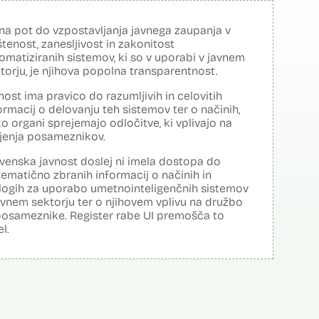
na pot do vzpostavljanja javnega zaupanja v
tenost, zanesljivost in zakonitost
omatiziranih sistemov, ki so v uporabi v javnem
torju, je njihova popolna transparentnost.
nost ima pravico do razumljivih in celovitih
ormacij o delovanju teh sistemov ter o načinih,
o organi sprejemajo odločitve, ki vplivajo na
ljenja posameznikov.
venska javnost doslej ni imela dostopa do
tematično zbranih informacij o načinih in
logih za uporabo umetnointeligenčnih sistemov
avnem sektorju ter o njihovem vplivu na družbo
posameznike. Register rabe UI premošča to
el.