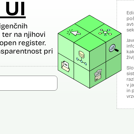
 UI
Edi
poš
avt
igenčnih
sek
ter na njihovi
Jav
open register.
inf
sparentnost pri
kak
živ
Slo
sis
raz
v j
in 
vrz