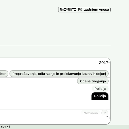
RAZVRSTI PO:
zadnjem vnosu
2017–
dzor
Preprečevanje, odkrivanje in preiskovanje kaznivih dejanj
Ocena tveganja
Policija
Policija
Neznana
?
ice opravljena:
Ne
 skrbi
 opravljena:
Da
?