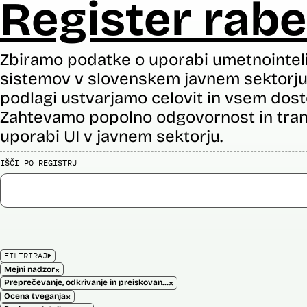
Register rabe
Zbiramo podatke o uporabi umetnointel
sistemov v slovenskem javnem sektorju 
podlagi ustvarjamo celovit in vsem dost
Zahtevamo popolno odgovornost in tran
uporabi UI v javnem sektorju.
IŠČI PO REGISTRU
FILTRIRAJ
×
Mejni nadzor
×
Preprečevanje, odkrivanje in preiskovanje kaznivih dejanj
×
Ocena tveganja