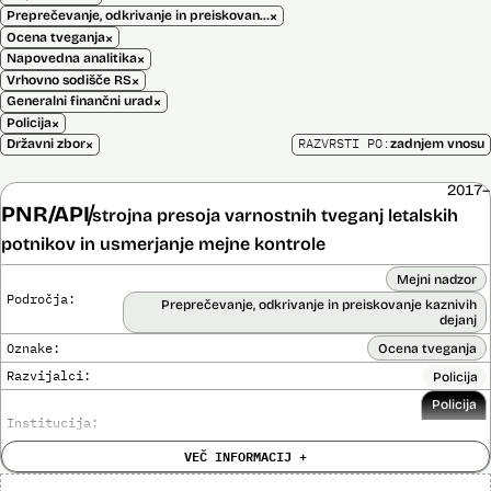
×
Preprečevanje, odkrivanje in preiskovanje kaznivih dejanj
×
Ocena tveganja
×
Napovedna analitika
×
Vrhovno sodišče RS
×
Generalni finančni urad
×
Policija
×
RAZVRSTI PO:
Državni zbor
zadnjem vnosu
2017–
PNR/API
strojna presoja varnostnih tveganj letalskih
potnikov in usmerjanje mejne kontrole
Mejni nadzor
Področja:
Preprečevanje, odkrivanje in preiskovanje kaznivih
dejanj
Oznake:
Ocena tveganja
Razvijalci:
Policija
Policija
Institucija:
VEČ INFORMACIJ +
Cena:
Neznana
?