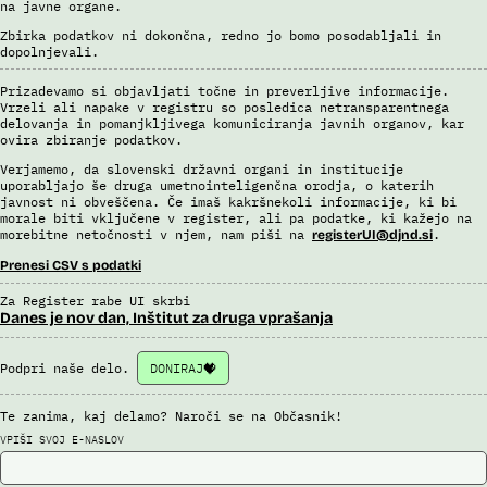
na javne organe.
Uslužbenci nacionalne enote za informacije o potnikih vsa ujemanja
Zbirka podatkov ni dokončna, redno jo bomo posodabljali in
pri avtomatizirani obdelavi podatkov ter varnostna tveganja
dopolnjevali.
posamično pregledajo še z neavtomatiziranimi sredstvi.
Sistem uporablja sledeče vire podatkov: Evidenca potnikov,
Prizadevamo si objavljati točne in preverljive informacije.
Vrzeli ali napake v registru so posledica netransparentnega
prijavljenih na let, Evidenca potnikov iz sistema rezervacij letalskih
delovanja in pomanjkljivega komuniciranja javnih organov, kar
vozovnic, Evidence policije, Schengenskega informacijskega sistema,
ovira zbiranje podatkov.
Interpola.
Verjamemo, da slovenski državni organi in institucije
Viri:
uporabljajo še druga umetnointeligenčna orodja, o katerih
Brošura 60 let informacijsko telekomunikacijskega sistema policije
javnost ni obveščena. Če imaš kakršnekoli informacije, ki bi
morale biti vključene v register, ali pa podatke, ki kažejo na
Odgovor na zahtevek za informacije javnega značaja
morebitne netočnosti v njem, nam piši na
.
registerUI@djnd.si
Prenesi CSV s podatki
Za Register rabe UI skrbi
Danes je nov dan, Inštitut za druga vprašanja
Podpri naše delo.
DONIRAJ
Te zanima, kaj delamo? Naroči se na Občasnik!
VPIŠI SVOJ E-NASLOV