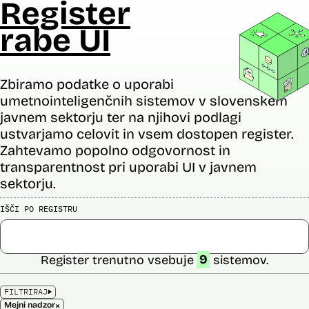
Register
rabe UI
Zbiramo podatke o uporabi
umetnointeligenčnih sistemov v slovenskem
javnem sektorju ter na njihovi podlagi
ustvarjamo celovit in vsem dostopen register.
Zahtevamo popolno odgovornost in
transparentnost pri uporabi UI v javnem
sektorju.
IŠČI PO REGISTRU
Register trenutno vsebuje
9
sistemov.
FILTRIRAJ
×
Mejni nadzor