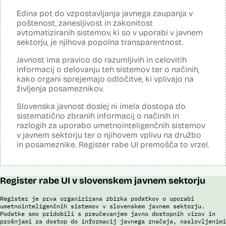
Analiza učinka na človekove pravice
Ne
opravljena:
Edina pot do vzpostavljanja javnega zaupanja v
Analiza učinka na osebne podatke opravljena:
Da
?
poštenost, zanesljivost in zakonitost
avtomatiziranih sistemov, ki so v uporabi v javnem
Posodobljeno: 3. december 2024
sektorju, je njihova popolna transparentnost.
Sistem avtomatizirano zbira, obdeluje, presoja varnostna tveganja ter
posreduje podatke iz evidence potnikov, prijavljenih na let, in iz
Javnost ima pravico do razumljivih in celovitih
evidence potnikov iz sistema rezervacij letalskih vozovnic. Po
informacij o delovanju teh sistemov ter o načinih,
avtomatiziranem preverjanju podatkov PNR (Passenger Name
Record) in API (Advanced Passenger Information) v primeru ujemanja
kako organi sprejemajo odločitve, ki vplivajo na
v evidencah policije, SIS in Interpola poda rezultat v obliki "zadetek oz.
življenja posameznikov.
ni zadetka" z navedbo sklopa evidenc, v katerih je prišlo do ujemanja,
ter navedbo, ali se ujemanje nanaša na podatke o osebi ali na
Slovenska javnost doslej ni imela dostopa do
podatke o potovalnem dokumentu. V primeru ujemanja poda tudi
sistematično zbranih informacij o načinih in
podatke, na podlagi katerih je prišlo do ujemanja med preverjenimi
razlogih za uporabo umetnointeligenčnih sistemov
podatki in ocenjevalnimi merili.
v javnem sektorju ter o njihovem vplivu na družbo
Ocenjevalna merila so oblikovana z analitično obdelavo podatkov, pri
in posameznike. Register rabe UI premošča to vrzel.
čemer se oblikujejo indikatorji tveganja, ki predstavljajo posamezne
podatke, za katere je bilo pri analitični obdelavi ugotovljeno, da
predstavljajo specifične potovalne vzorce storilcev terorističnih in
drugih hudih kaznivih dejanj oziroma njihovih žrtev ter zato
Register rabe UI v slovenskem javnem sektorju
omogočajo usmerjeno delo policije in drugih pristojnih organov na
takšne osebe. Nacionalna enota za informacije o potnikih lahko glede
na utemeljene razloge v posamičnem primeru posreduje podatke
Register je prva organizirana zbirka podatkov o uporabi
potnikov, prijavljenih na let, oziroma podatke potnikov iz sistema
umetnointeligenčnih sistemov v slovenskem javnem sektorju.
rezervacij letalskih vozovnic oziroma rezultate njihove obdelave
Podatke smo pridobili s preučevanjem javno dostopnih virov in
prošnjami za dostop do informacij javnega značaja, naslovljenimi
drugim enotam policije.