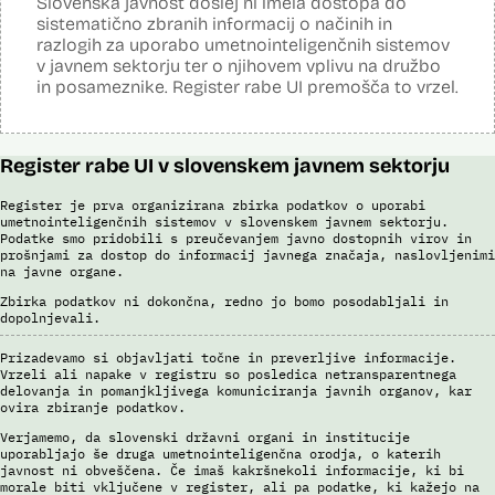
Slovenska javnost doslej ni imela dostopa do
uporabnik izbere samo tiste fotografije, ki v podobnosti dosežejo
sistematično zbranih informacij o načinih in
dovolj visok prag ujemanja. Končno identifikacijo osebe mora
razlogih za uporabo umetnointeligenčnih sistemov
strokovnjak za primerjavo obraznih značilnosti opraviti ročno.
v javnem sektorju ter o njihovem vplivu na družbo
Sistem uporablja sledeče podatke: Evidenca fotografiranih oseb
in posameznike. Register rabe UI premošča to vrzel.
policije (del informacijsko telekomunikacijskega sistema policije
(ITSP)), neznano slikovno gradivo za primerjavo.
Viri:
Register rabe UI v slovenskem javnem sektorju
Brošura 60 let informacijsko telekomunikacijskega sistema policije
Spletno mesto podjetja Neurotechnology, podstran VeriLook
Register je prva organizirana zbirka podatkov o uporabi
umetnointeligenčnih sistemov v slovenskem javnem sektorju.
Poročilo Automating Society report 2020 za Slovenijo
Podatke smo pridobili s preučevanjem javno dostopnih virov in
Odgovor na zahtevo za dostop do informacij javnega značaja
prošnjami za dostop do informacij javnega značaja, naslovljenimi
Dokument Povabilo k oddaji ponudbe
na javne organe.
Dokument Obvestilo o oddaji naročila
Zbirka podatkov ni dokončna, redno jo bomo posodabljali in
dopolnjevali.
Prizadevamo si objavljati točne in preverljive informacije.
Vrzeli ali napake v registru so posledica netransparentnega
delovanja in pomanjkljivega komuniciranja javnih organov, kar
ovira zbiranje podatkov.
Verjamemo, da slovenski državni organi in institucije
uporabljajo še druga umetnointeligenčna orodja, o katerih
javnost ni obveščena. Če imaš kakršnekoli informacije, ki bi
morale biti vključene v register, ali pa podatke, ki kažejo na