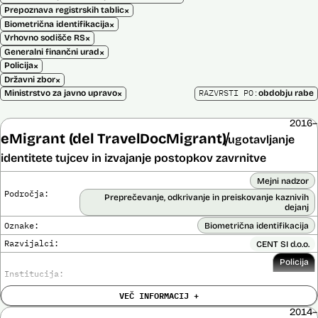
×
Prepoznava registrskih tablic
×
Biometrična identifikacija
×
Vrhovno sodišče RS
×
Generalni finančni urad
×
Policija
×
Državni zbor
×
RAZVRSTI PO:
Ministrstvo za javno upravo
obdobju rabe
2016–
eMigrant (del TravelDocMigrant)
ugotavljanje
identitete tujcev in izvajanje postopkov zavrnitve
Mejni nadzor
Področja:
Preprečevanje, odkrivanje in preiskovanje kaznivih
dejanj
Oznake:
Biometrična identifikacija
Razvijalci:
CENT SI d.o.o.
Policija
Institucija:
VEČ INFORMACIJ +
Cena:
136.701,00 € z DDV
2014–