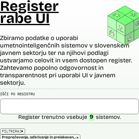
Register
rabe UI
Zbiramo podatke o uporabi
umetnointeligenčnih sistemov v slovenskem
javnem sektorju ter na njihovi podlagi
ustvarjamo celovit in vsem dostopen register.
Zahtevamo popolno odgovornost in
transparentnost pri uporabi UI v javnem
sektorju.
IŠČI PO REGISTRU
Register trenutno vsebuje
9
sistemov.
FILTRIRAJ
×
Preprečevanje, odkrivanje in preiskovanje kaznivih dejanj