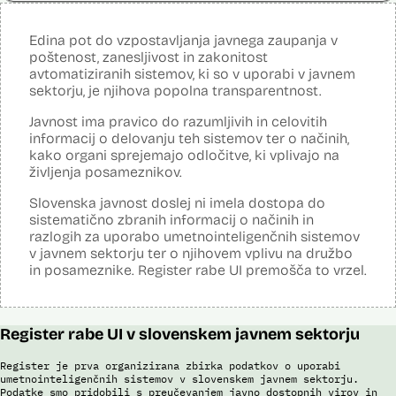
Neznana
?
Analiza učinka na človekove pravice
Ne
opravljena:
Edina pot do vzpostavljanja javnega zaupanja v
Analiza učinka na osebne podatke opravljena:
Da
?
poštenost, zanesljivost in zakonitost
avtomatiziranih sistemov, ki so v uporabi v javnem
Posodobljeno: 3. december 2024
sektorju, je njihova popolna transparentnost.
Sistem avtomatizirano zbira, obdeluje, presoja varnostna tveganja ter
posreduje podatke iz evidence potnikov, prijavljenih na let, in iz
Javnost ima pravico do razumljivih in celovitih
evidence potnikov iz sistema rezervacij letalskih vozovnic. Po
informacij o delovanju teh sistemov ter o načinih,
avtomatiziranem preverjanju podatkov PNR (Passenger Name
Record) in API (Advanced Passenger Information) v primeru ujemanja
kako organi sprejemajo odločitve, ki vplivajo na
v evidencah policije, SIS in Interpola poda rezultat v obliki "zadetek oz.
življenja posameznikov.
ni zadetka" z navedbo sklopa evidenc, v katerih je prišlo do ujemanja,
ter navedbo, ali se ujemanje nanaša na podatke o osebi ali na
Slovenska javnost doslej ni imela dostopa do
podatke o potovalnem dokumentu. V primeru ujemanja poda tudi
sistematično zbranih informacij o načinih in
podatke, na podlagi katerih je prišlo do ujemanja med preverjenimi
razlogih za uporabo umetnointeligenčnih sistemov
podatki in ocenjevalnimi merili.
v javnem sektorju ter o njihovem vplivu na družbo
Ocenjevalna merila so oblikovana z analitično obdelavo podatkov, pri
in posameznike. Register rabe UI premošča to vrzel.
čemer se oblikujejo indikatorji tveganja, ki predstavljajo posamezne
podatke, za katere je bilo pri analitični obdelavi ugotovljeno, da
predstavljajo specifične potovalne vzorce storilcev terorističnih in
drugih hudih kaznivih dejanj oziroma njihovih žrtev ter zato
Register rabe UI v slovenskem javnem sektorju
omogočajo usmerjeno delo policije in drugih pristojnih organov na
takšne osebe. Nacionalna enota za informacije o potnikih lahko glede
na utemeljene razloge v posamičnem primeru posreduje podatke
Register je prva organizirana zbirka podatkov o uporabi
potnikov, prijavljenih na let, oziroma podatke potnikov iz sistema
umetnointeligenčnih sistemov v slovenskem javnem sektorju.
rezervacij letalskih vozovnic oziroma rezultate njihove obdelave
Podatke smo pridobili s preučevanjem javno dostopnih virov in