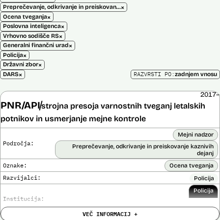
×
Preprečevanje, odkrivanje in preiskovanje kaznivih dejanj
×
Ocena tveganja
×
Poslovna inteligenca
×
Vrhovno sodišče RS
×
Generalni finančni urad
×
Policija
×
Državni zbor
×
RAZVRSTI PO:
DARS
zadnjem vnosu
2017–
PNR/API
strojna presoja varnostnih tveganj letalskih
potnikov in usmerjanje mejne kontrole
Mejni nadzor
Področja:
Preprečevanje, odkrivanje in preiskovanje kaznivih
dejanj
Oznake:
Ocena tveganja
Razvijalci:
Policija
Policija
Institucija:
VEČ INFORMACIJ +
Cena: