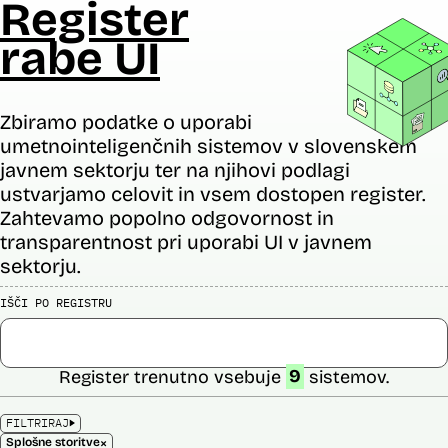
Register
rabe UI
Zbiramo podatke o uporabi
umetnointeligenčnih sistemov v slovenskem
javnem sektorju ter na njihovi podlagi
ustvarjamo celovit in vsem dostopen register.
Zahtevamo popolno odgovornost in
transparentnost pri uporabi UI v javnem
sektorju.
IŠČI PO REGISTRU
Register trenutno vsebuje
9
sistemov.
FILTRIRAJ
×
Splošne storitve