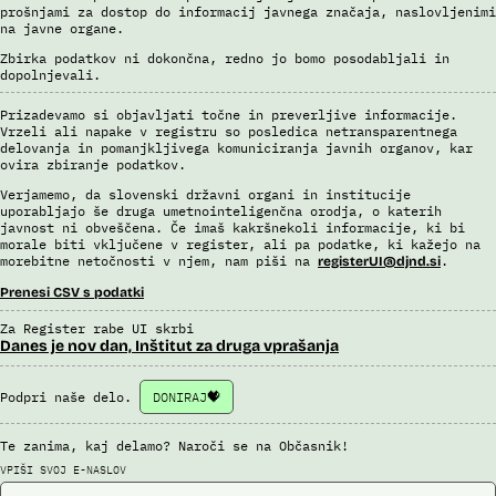
drugim enotam policije.
prošnjami za dostop do informacij javnega značaja, naslovljenimi
na javne organe.
Uslužbenci nacionalne enote za informacije o potnikih vsa ujemanja
Zbirka podatkov ni dokončna, redno jo bomo posodabljali in
pri avtomatizirani obdelavi podatkov ter varnostna tveganja
dopolnjevali.
posamično pregledajo še z neavtomatiziranimi sredstvi.
Sistem uporablja sledeče vire podatkov: Evidenca potnikov,
Prizadevamo si objavljati točne in preverljive informacije.
prijavljenih na let, Evidenca potnikov iz sistema rezervacij letalskih
Vrzeli ali napake v registru so posledica netransparentnega
delovanja in pomanjkljivega komuniciranja javnih organov, kar
vozovnic, Evidence policije, Schengenskega informacijskega sistema,
ovira zbiranje podatkov.
Interpola.
Verjamemo, da slovenski državni organi in institucije
Viri:
uporabljajo še druga umetnointeligenčna orodja, o katerih
Brošura 60 let informacijsko telekomunikacijskega sistema policije
javnost ni obveščena. Če imaš kakršnekoli informacije, ki bi
morale biti vključene v register, ali pa podatke, ki kažejo na
Odgovor na zahtevek za informacije javnega značaja
morebitne netočnosti v njem, nam piši na
.
registerUI@djnd.si
Prenesi CSV s podatki
Za Register rabe UI skrbi
Danes je nov dan, Inštitut za druga vprašanja
Podpri naše delo.
DONIRAJ
Te zanima, kaj delamo? Naroči se na Občasnik!
VPIŠI SVOJ E-NASLOV