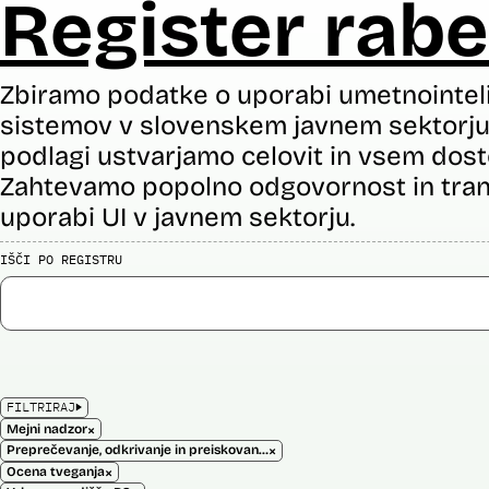
Register rabe
Zbiramo podatke o uporabi umetnointel
sistemov v slovenskem javnem sektorju 
podlagi ustvarjamo celovit in vsem dost
Zahtevamo popolno odgovornost in tran
uporabi UI v javnem sektorju.
IŠČI PO REGISTRU
FILTRIRAJ
×
Mejni nadzor
×
Preprečevanje, odkrivanje in preiskovanje kaznivih dejanj
×
Ocena tveganja