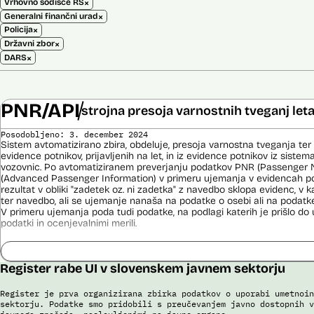
×
Vrhovno sodišče RS
×
Generalni finančni urad
×
Policija
×
Državni zbor
×
DARS
PNR/API
strojna presoja varnostnih tveganj let
Posodobljeno: 3. december 2024
Sistem avtomatizirano zbira, obdeluje, presoja varnostna tveganja ter
evidence potnikov, prijavljenih na let, in iz evidence potnikov iz sistema
vozovnic. Po avtomatiziranem preverjanju podatkov PNR (Passenger 
(Advanced Passenger Information) v primeru ujemanja v evidencah poli
rezultat v obliki "zadetek oz. ni zadetka" z navedbo sklopa evidenc, v k
ter navedbo, ali se ujemanje nanaša na podatke o osebi ali na podat
V primeru ujemanja poda tudi podatke, na podlagi katerih je prišlo d
podatki in ocenjevalnimi merili.
Ocenjevalna merila so oblikovana z analitično obdelavo podatkov, pri 
indikatorji tveganja, ki predstavljajo posamezne podatke, za katere je bi
Register rabe UI v slovenskem javnem sektorju
ugotovljeno, da predstavljajo specifične potovalne vzorce storilcev ter
kaznivih dejanj oziroma njihovih žrtev ter zato omogočajo usmerjeno de
pristojnih organov na takšne osebe. Nacionalna enota za informacije o
Register je prva organizirana zbirka podatkov o uporabi umetnoin
utemeljene razloge v posamičnem primeru posreduje podatke potnikov, 
sektorju. Podatke smo pridobili s preučevanjem javno dostopnih v
oziroma podatke potnikov iz sistema rezervacij letalskih vozovnic ozi