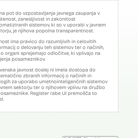
na pot do vzpostavljanja javnega zaupanja v
tenost, zanesljivost in zakonitost
omatiziranih sistemov, ki so v uporabi v javnem
torju, je njihova popolna transparentnost.
nost ima pravico do razumljivih in celovitih
ormacij o delovanju teh sistemov ter o načinih,
o organi sprejemajo odločitve, ki vplivajo na
ljenja posameznikov.
venska javnost doslej ni imela dostopa do
tematično zbranih informacij o načinih in
logih za uporabo umetnointeligenčnih sistemov
avnem sektorju ter o njihovem vplivu na družbo
posameznike. Register rabe UI premošča to
el.