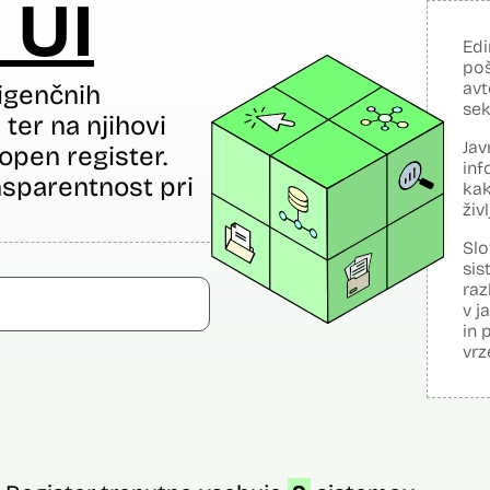
 UI
Edi
poš
avt
igenčnih
sek
ter na njihovi
Jav
open register.
inf
sparentnost pri
kak
živ
Slo
sis
raz
v j
in 
vrz