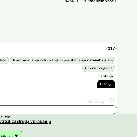
RAZVRSTI PO:
zadnjem vnosu
2017–
dzor
Preprečevanje, odkrivanje in preiskovanje kaznivih dejanj
Ocena tveganja
Policija
Policija
Neznana
?
ice opravljena:
Ne
 skrbi
 opravljena:
Da
?
štitut za druga vprašanja
DONIRAJ