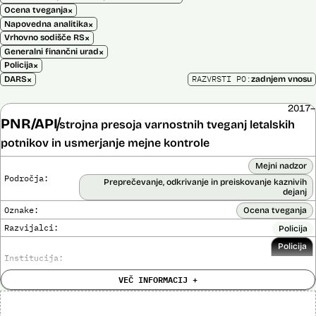
×
Ocena tveganja
×
Napovedna analitika
×
Vrhovno sodišče RS
×
Generalni finančni urad
×
Policija
×
RAZVRSTI PO:
DARS
zadnjem vnosu
2017–
PNR/API
strojna presoja varnostnih tveganj letalskih
potnikov in usmerjanje mejne kontrole
Mejni nadzor
Področja:
Preprečevanje, odkrivanje in preiskovanje kaznivih
dejanj
Oznake:
Ocena tveganja
Razvijalci:
Policija
Policija
Institucija:
VEČ INFORMACIJ +
Cena:
Neznana
?
Analiza učinka na človekove pravice
Ne
opravljena: