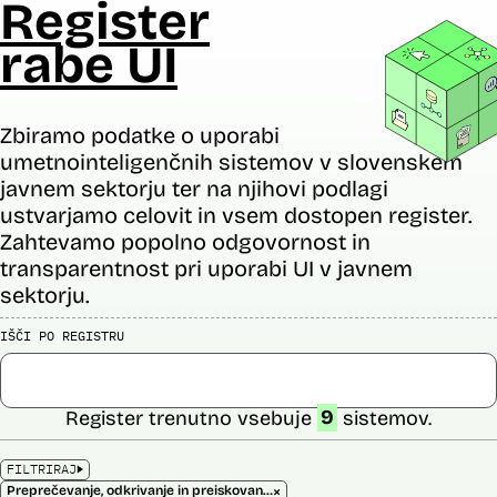
Register
rabe UI
Zbiramo podatke o uporabi
umetnointeligenčnih sistemov v slovenskem
javnem sektorju ter na njihovi podlagi
ustvarjamo celovit in vsem dostopen register.
Zahtevamo popolno odgovornost in
transparentnost pri uporabi UI v javnem
sektorju.
IŠČI PO REGISTRU
Register trenutno vsebuje
9
sistemov.
FILTRIRAJ
×
Preprečevanje, odkrivanje in preiskovanje kaznivih dejanj