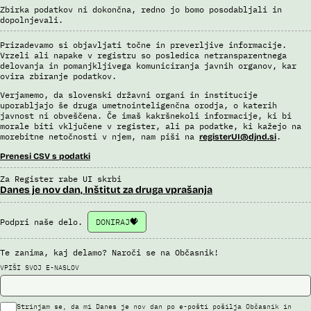
Uslužbenci nacionalne enote za informacije o potnikih vsa ujemanja
Zbirka podatkov ni dokončna, redno jo bomo posodabljali in
pri avtomatizirani obdelavi podatkov ter varnostna tveganja
dopolnjevali.
posamično pregledajo še z neavtomatiziranimi sredstvi.
Sistem uporablja sledeče vire podatkov: Evidenca potnikov,
Prizadevamo si objavljati točne in preverljive informacije.
prijavljenih na let, Evidenca potnikov iz sistema rezervacij letalskih
Vrzeli ali napake v registru so posledica netransparentnega
delovanja in pomanjkljivega komuniciranja javnih organov, kar
vozovnic, Evidence policije, Schengenskega informacijskega sistema,
ovira zbiranje podatkov.
Interpola.
Verjamemo, da slovenski državni organi in institucije
Viri:
uporabljajo še druga umetnointeligenčna orodja, o katerih
Brošura 60 let informacijsko telekomunikacijskega sistema policije
javnost ni obveščena. Če imaš kakršnekoli informacije, ki bi
morale biti vključene v register, ali pa podatke, ki kažejo na
Odgovor na zahtevek za informacije javnega značaja
morebitne netočnosti v njem, nam piši na
.
registerUI@djnd.si
Prenesi CSV s podatki
Za Register rabe UI skrbi
Danes je nov dan, Inštitut za druga vprašanja
Podpri naše delo.
DONIRAJ
Te zanima, kaj delamo? Naroči se na Občasnik!
VPIŠI SVOJ E-NASLOV
Strinjam se, da mi Danes je nov dan po e-pošti pošilja Občasnik in