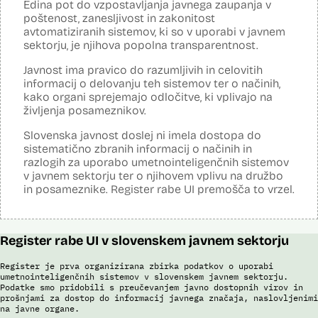
Edina pot do vzpostavljanja javnega zaupanja v
Analiza učinka na osebne podatke opravljena:
Da
?
poštenost, zanesljivost in zakonitost
avtomatiziranih sistemov, ki so v uporabi v javnem
Posodobljeno: 3. december 2024
sektorju, je njihova popolna transparentnost.
Sistem avtomatizirano zbira, obdeluje, presoja varnostna tveganja ter
posreduje podatke iz evidence potnikov, prijavljenih na let, in iz
Javnost ima pravico do razumljivih in celovitih
evidence potnikov iz sistema rezervacij letalskih vozovnic. Po
informacij o delovanju teh sistemov ter o načinih,
avtomatiziranem preverjanju podatkov PNR (Passenger Name
Record) in API (Advanced Passenger Information) v primeru ujemanja
kako organi sprejemajo odločitve, ki vplivajo na
v evidencah policije, SIS in Interpola poda rezultat v obliki "zadetek oz.
življenja posameznikov.
ni zadetka" z navedbo sklopa evidenc, v katerih je prišlo do ujemanja,
ter navedbo, ali se ujemanje nanaša na podatke o osebi ali na
Slovenska javnost doslej ni imela dostopa do
podatke o potovalnem dokumentu. V primeru ujemanja poda tudi
sistematično zbranih informacij o načinih in
podatke, na podlagi katerih je prišlo do ujemanja med preverjenimi
razlogih za uporabo umetnointeligenčnih sistemov
podatki in ocenjevalnimi merili.
v javnem sektorju ter o njihovem vplivu na družbo
Ocenjevalna merila so oblikovana z analitično obdelavo podatkov, pri
in posameznike. Register rabe UI premošča to vrzel.
čemer se oblikujejo indikatorji tveganja, ki predstavljajo posamezne
podatke, za katere je bilo pri analitični obdelavi ugotovljeno, da
predstavljajo specifične potovalne vzorce storilcev terorističnih in
drugih hudih kaznivih dejanj oziroma njihovih žrtev ter zato
Register rabe UI v slovenskem javnem sektorju
omogočajo usmerjeno delo policije in drugih pristojnih organov na
takšne osebe. Nacionalna enota za informacije o potnikih lahko glede
na utemeljene razloge v posamičnem primeru posreduje podatke
Register je prva organizirana zbirka podatkov o uporabi
potnikov, prijavljenih na let, oziroma podatke potnikov iz sistema
umetnointeligenčnih sistemov v slovenskem javnem sektorju.
rezervacij letalskih vozovnic oziroma rezultate njihove obdelave
Podatke smo pridobili s preučevanjem javno dostopnih virov in
drugim enotam policije.
prošnjami za dostop do informacij javnega značaja, naslovljenimi
na javne organe.