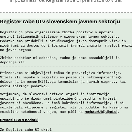
in posameznike. Register rabe UI premošča to vrzel.
Register rabe UI v slovenskem javnem sektorju
Register je prva organizirana zbirka podatkov o uporabi
umetnointeligenčnih sistemov v slovenskem javnem sektorju.
Podatke smo pridobili s preučevanjem javno dostopnih virov in
prošnjami za dostop do informacij javnega značaja, naslovljenimi
na javne organe.
Zbirka podatkov ni dokončna, redno jo bomo posodabljali in
dopolnjevali.
Prizadevamo si objavljati točne in preverljive informacije.
Vrzeli ali napake v registru so posledica netransparentnega
delovanja in pomanjkljivega komuniciranja javnih organov, kar
ovira zbiranje podatkov.
Verjamemo, da slovenski državni organi in institucije
uporabljajo še druga umetnointeligenčna orodja, o katerih
javnost ni obveščena. Če imaš kakršnekoli informacije, ki bi
morale biti vključene v register, ali pa podatke, ki kažejo na
morebitne netočnosti v njem, nam piši na
.
registerUI@djnd.si
Prenesi CSV s podatki
Za Register rabe UI skrbi