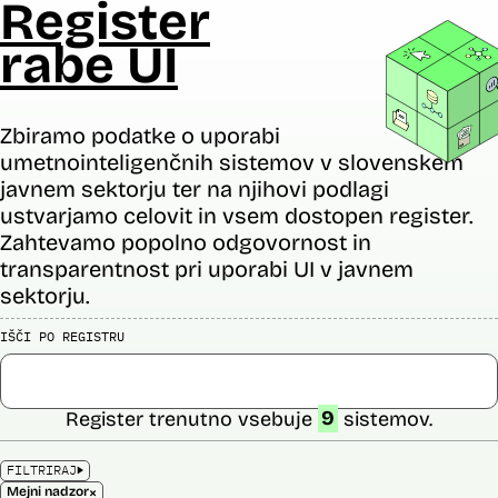
Register
rabe UI
Zbiramo podatke o uporabi
umetnointeligenčnih sistemov v slovenskem
javnem sektorju ter na njihovi podlagi
ustvarjamo celovit in vsem dostopen register.
Zahtevamo popolno odgovornost in
transparentnost pri uporabi UI v javnem
sektorju.
IŠČI PO REGISTRU
Register trenutno vsebuje
9
sistemov.
FILTRIRAJ
×
Mejni nadzor