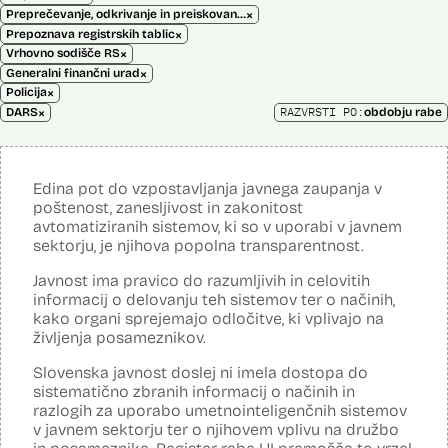
×
Preprečevanje, odkrivanje in preiskovanje kaznivih dejanj
×
Prepoznava registrskih tablic
×
Vrhovno sodišče RS
×
Generalni finančni urad
×
Policija
×
RAZVRSTI PO:
DARS
obdobju rabe
Edina pot do vzpostavljanja javnega zaupanja v
poštenost, zanesljivost in zakonitost
avtomatiziranih sistemov, ki so v uporabi v javnem
sektorju, je njihova popolna transparentnost.
Javnost ima pravico do razumljivih in celovitih
informacij o delovanju teh sistemov ter o načinih,
kako organi sprejemajo odločitve, ki vplivajo na
življenja posameznikov.
Slovenska javnost doslej ni imela dostopa do
sistematično zbranih informacij o načinih in
razlogih za uporabo umetnointeligenčnih sistemov
v javnem sektorju ter o njihovem vplivu na družbo