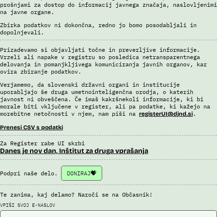
prošnjami za dostop do informacij javnega značaja, naslovljenimi
na javne organe.
Zbirka podatkov ni dokončna, redno jo bomo posodabljali in
dopolnjevali.
Prizadevamo si objavljati točne in preverljive informacije.
Vrzeli ali napake v registru so posledica netransparentnega
delovanja in pomanjkljivega komuniciranja javnih organov, kar
ovira zbiranje podatkov.
Verjamemo, da slovenski državni organi in institucije
uporabljajo še druga umetnointeligenčna orodja, o katerih
javnost ni obveščena. Če imaš kakršnekoli informacije, ki bi
morale biti vključene v register, ali pa podatke, ki kažejo na
morebitne netočnosti v njem, nam piši na
.
registerUI@djnd.si
Prenesi CSV s podatki
Za Register rabe UI skrbi
Danes je nov dan, Inštitut za druga vprašanja
Podpri naše delo.
DONIRAJ
Te zanima, kaj delamo? Naroči se na Občasnik!
VPIŠI SVOJ E-NASLOV