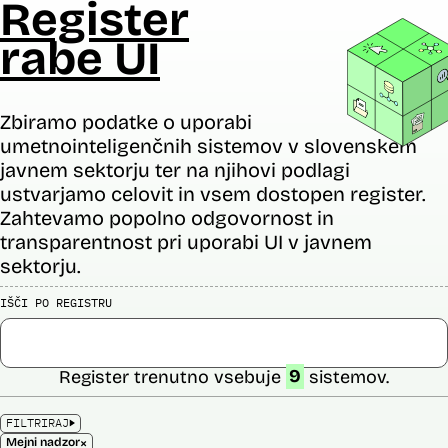
Register
rabe UI
Zbiramo podatke o uporabi
umetnointeligenčnih sistemov v slovenskem
javnem sektorju ter na njihovi podlagi
ustvarjamo celovit in vsem dostopen register.
Zahtevamo popolno odgovornost in
transparentnost pri uporabi UI v javnem
sektorju.
IŠČI PO REGISTRU
Register trenutno vsebuje
9
sistemov.
FILTRIRAJ
×
Mejni nadzor