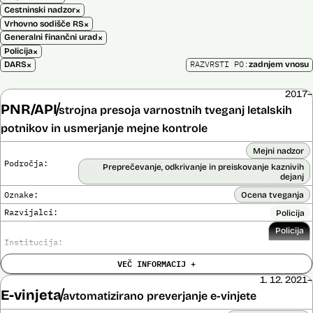
×
Cestninski nadzor
×
Vrhovno sodišče RS
×
Generalni finančni urad
×
Policija
×
RAZVRSTI PO:
DARS
zadnjem vnosu
2017–
PNR/API
strojna presoja varnostnih tveganj letalskih
potnikov in usmerjanje mejne kontrole
Mejni nadzor
Področja:
Preprečevanje, odkrivanje in preiskovanje kaznivih
dejanj
Oznake:
Ocena tveganja
Razvijalci:
Policija
Policija
Institucija:
VEČ INFORMACIJ +
Cena:
Neznana
?
1. 12. 2021–
Analiza učinka na človekove pravice
E-vinjeta
Ne
avtomatizirano preverjanje e-vinjete
opravljena:
Analiza učinka na osebne podatke opravljena:
Da
?