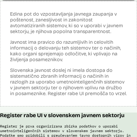
Dosje javnega naročila
posamično pregledajo še z neavtomatiziranimi sredstvi.
Analiza učinka na človekove pravice
Odgovor na zahtevek za informacije javnega značaja
Ne
opravljena:
Pogodba za izdelavo sistema E-vinjeta
Sistem uporablja sledeče vire podatkov: Evidenca potnikov,
Edina pot do vzpostavljanja javnega zaupanja v
Analiza učinka na osebne podatke opravljena:
Ne
prijavljenih na let, Evidenca potnikov iz sistema rezervacij letalskih
Ocena učinka na osebne podatke
poštenost, zanesljivost in zakonitost
vozovnic, Evidence policije, Schengenskega informacijskega sistema,
Potek procesa nadzora E-vinjet
avtomatiziranih sistemov, ki so v uporabi v javnem
Interpola.
Posodobljeno: 3. december 2024
sektorju, je njihova popolna transparentnost.
S pomočjo sistema policija ugotavlja identiteto in registrira ilegalne
migrante, preverja potnike na mejnih prehodih in izvaja postopke
Viri:
Javnost ima pravico do razumljivih in celovitih
zavrnitve vstopa. S sistemom zajemajo izjave tujcev, njihove listine,
Brošura 60 let informacijsko telekomunikacijskega sistema policije
obrazne fotografije v času postopka ter prstne odtise. Sistem
informacij o delovanju teh sistemov ter o načinih,
Odgovor na zahtevek za informacije javnega značaja
podatke preverja v bazah podatkov policije (evidence prekrškov in
kako organi sprejemajo odločitve, ki vplivajo na
evidence dogodkov), evidenci iskanih oseb, Schengenskem
življenja posameznikov.
informacijskem sistemu, Vizumskem informacijskem sistemu in bazah
Interpola.
Slovenska javnost doslej ni imela dostopa do
sistematično zbranih informacij o načinih in
S sistemom AFIS (Automated Fingerprint Identification System /
Sistem za avtomatizirano identifikacijo prstnih odtisov), ki temelji na
razlogih za uporabo umetnointeligenčnih sistemov
uporabi algoritmov za izdelavo in iskanje biometričnih razpoznavnih
v javnem sektorju ter o njihovem vplivu na družbo
znakov, je omogočena primerjava in iskanje prstnih odtisov.
in posameznike. Register rabe UI premošča to vrzel.
Viri:
Brošura 60 let informacijsko telekomunikacijskega sistema policije
Odgovor na zahtevo za dostop do informacij javnega značaja
Register rabe UI v slovenskem javnem sektorju
Register je prva organizirana zbirka podatkov o uporabi
umetnointeligenčnih sistemov v slovenskem javnem sektorju.
Podatke smo pridobili s preučevanjem javno dostopnih virov in