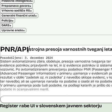
×
Poslovna inteligenca
×
Prepoznava govora
×
Vrhovno sodišče RS
×
Generalni finančni urad
×
Policija
×
DARS
×
Upravne enote
PNR/API
strojna presoja varnostnih tveganj let
Posodobljeno: 3. december 2024
Sistem avtomatizirano zbira, obdeluje, presoja varnostna tveganja ter
evidence potnikov, prijavljenih na let, in iz evidence potnikov iz sistema
vozovnic. Po avtomatiziranem preverjanju podatkov PNR (Passenger 
(Advanced Passenger Information) v primeru ujemanja v evidencah poli
rezultat v obliki "zadetek oz. ni zadetka" z navedbo sklopa evidenc, v k
ter navedbo, ali se ujemanje nanaša na podatke o osebi ali na podat
V primeru ujemanja poda tudi podatke, na podlagi katerih je prišlo d
podatki in ocenjevalnimi merili.
Ocenjevalna merila so oblikovana z analitično obdelavo podatkov, pri 
indikatorji tveganja, ki predstavljajo posamezne podatke, za katere je bi
ugotovljeno, da predstavljajo specifične potovalne vzorce storilcev ter
Register rabe UI v slovenskem javnem sektorju
kaznivih dejanj oziroma njihovih žrtev ter zato omogočajo usmerjeno de