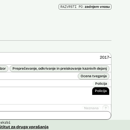
RAZVRSTI PO:
zadnjem vnosu
2017–
dzor
Preprečevanje, odkrivanje in preiskovanje kaznivih dejanj
Ocena tveganja
Policija
Policija
Neznana
?
ice opravljena:
Ne
 skrbi
 opravljena:
Da
?
štitut za druga vprašanja