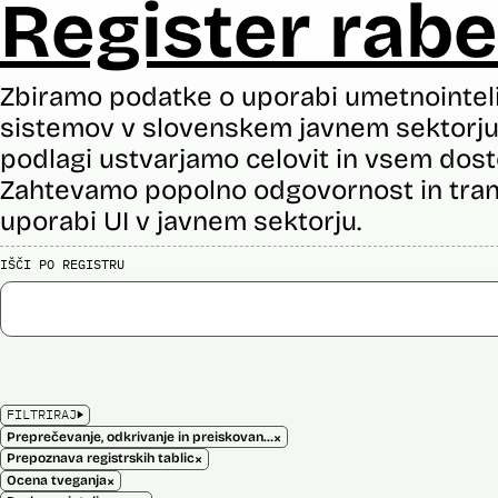
Register rabe
Zbiramo podatke o uporabi umetnointel
sistemov v slovenskem javnem sektorju 
podlagi ustvarjamo celovit in vsem dost
Zahtevamo popolno odgovornost in tran
uporabi UI v javnem sektorju.
IŠČI PO REGISTRU
FILTRIRAJ
×
Preprečevanje, odkrivanje in preiskovanje kaznivih dejanj
×
Prepoznava registrskih tablic
×
Ocena tveganja