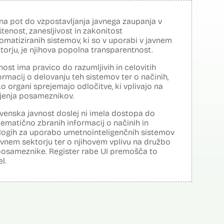
na pot do vzpostavljanja javnega zaupanja v
tenost, zanesljivost in zakonitost
omatiziranih sistemov, ki so v uporabi v javnem
torju, je njihova popolna transparentnost.
nost ima pravico do razumljivih in celovitih
ormacij o delovanju teh sistemov ter o načinih,
o organi sprejemajo odločitve, ki vplivajo na
ljenja posameznikov.
venska javnost doslej ni imela dostopa do
tematično zbranih informacij o načinih in
logih za uporabo umetnointeligenčnih sistemov
avnem sektorju ter o njihovem vplivu na družbo
posameznike. Register rabe UI premošča to
el.