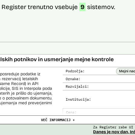
Register trenutno vsebuje
9
sistemov.
alskih potnikov in usmerjanje mejne kontrole
Področja:
Mejni na
 posreduje podatke iz
 rezervacij letalskih
Oznake:
Name Record) in API
Razvijalci:
cije, SIS in Interpola poda
aterih je prišlo do ujemanja,
ke o potovalnem dokumentu.
Institucija:
o ujemanja med preverjenimi
Cena:
čemer se oblikujejo
VEČ INFORMACIJ +
Analiza učinka na človekove prav
lo pri analitični obdelavi
orističnih in drugih hudih
Za Register rabe UI
Analiza učinka na osebne podatke
lo policije in drugih
Danes je nov dan, In