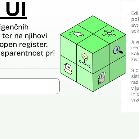
 UI
Edi
poš
avt
igenčnih
sek
ter na njihovi
Jav
open register.
inf
sparentnost pri
kak
živ
Slo
sis
raz
v j
in 
vrz