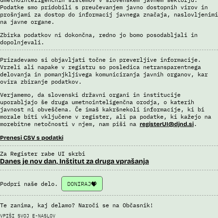
rezervacij letalskih vozovnic oziroma rezultate njihove obdelave
Podatke smo pridobili s preučevanjem javno dostopnih virov in
prošnjami za dostop do informacij javnega značaja, naslovljenimi
drugim enotam policije.
na javne organe.
Uslužbenci nacionalne enote za informacije o potnikih vsa ujemanja
Zbirka podatkov ni dokončna, redno jo bomo posodabljali in
pri avtomatizirani obdelavi podatkov ter varnostna tveganja
dopolnjevali.
posamično pregledajo še z neavtomatiziranimi sredstvi.
Sistem uporablja sledeče vire podatkov: Evidenca potnikov,
Prizadevamo si objavljati točne in preverljive informacije.
Vrzeli ali napake v registru so posledica netransparentnega
prijavljenih na let, Evidenca potnikov iz sistema rezervacij letalskih
delovanja in pomanjkljivega komuniciranja javnih organov, kar
vozovnic, Evidence policije, Schengenskega informacijskega sistema,
ovira zbiranje podatkov.
Interpola.
Verjamemo, da slovenski državni organi in institucije
Viri:
uporabljajo še druga umetnointeligenčna orodja, o katerih
Brošura 60 let informacijsko telekomunikacijskega sistema policije
javnost ni obveščena. Če imaš kakršnekoli informacije, ki bi
morale biti vključene v register, ali pa podatke, ki kažejo na
Odgovor na zahtevek za informacije javnega značaja
morebitne netočnosti v njem, nam piši na
.
registerUI@djnd.si
Prenesi CSV s podatki
Za Register rabe UI skrbi
Danes je nov dan, Inštitut za druga vprašanja
Podpri naše delo.
DONIRAJ
Te zanima, kaj delamo? Naroči se na Občasnik!
VPIŠI SVOJ E-NASLOV