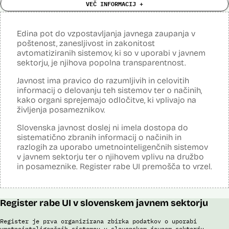
VEČ INFORMACIJ +
Cena:
Neznana
?
Analiza učinka na človekove pravice
Ne
opravljena:
Edina pot do vzpostavljanja javnega zaupanja v
Analiza učinka na osebne podatke opravljena:
Da
?
poštenost, zanesljivost in zakonitost
avtomatiziranih sistemov, ki so v uporabi v javnem
Posodobljeno: 3. december 2024
sektorju, je njihova popolna transparentnost.
Sistem avtomatizirano zbira, obdeluje, presoja varnostna tveganja ter
posreduje podatke iz evidence potnikov, prijavljenih na let, in iz
Javnost ima pravico do razumljivih in celovitih
evidence potnikov iz sistema rezervacij letalskih vozovnic. Po
informacij o delovanju teh sistemov ter o načinih,
avtomatiziranem preverjanju podatkov PNR (Passenger Name
Record) in API (Advanced Passenger Information) v primeru ujemanja
kako organi sprejemajo odločitve, ki vplivajo na
v evidencah policije, SIS in Interpola poda rezultat v obliki "zadetek oz.
življenja posameznikov.
ni zadetka" z navedbo sklopa evidenc, v katerih je prišlo do ujemanja,
ter navedbo, ali se ujemanje nanaša na podatke o osebi ali na
Slovenska javnost doslej ni imela dostopa do
podatke o potovalnem dokumentu. V primeru ujemanja poda tudi
sistematično zbranih informacij o načinih in
podatke, na podlagi katerih je prišlo do ujemanja med preverjenimi
razlogih za uporabo umetnointeligenčnih sistemov
podatki in ocenjevalnimi merili.
v javnem sektorju ter o njihovem vplivu na družbo
Ocenjevalna merila so oblikovana z analitično obdelavo podatkov, pri
in posameznike. Register rabe UI premošča to vrzel.
čemer se oblikujejo indikatorji tveganja, ki predstavljajo posamezne
podatke, za katere je bilo pri analitični obdelavi ugotovljeno, da
predstavljajo specifične potovalne vzorce storilcev terorističnih in
drugih hudih kaznivih dejanj oziroma njihovih žrtev ter zato
Register rabe UI v slovenskem javnem sektorju
omogočajo usmerjeno delo policije in drugih pristojnih organov na
takšne osebe. Nacionalna enota za informacije o potnikih lahko glede
na utemeljene razloge v posamičnem primeru posreduje podatke
Register je prva organizirana zbirka podatkov o uporabi
potnikov, prijavljenih na let, oziroma podatke potnikov iz sistema
umetnointeligenčnih sistemov v slovenskem javnem sektorju.