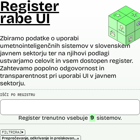
Register
rabe UI
Zbiramo podatke o uporabi
umetnointeligenčnih sistemov v slovenskem
javnem sektorju ter na njihovi podlagi
ustvarjamo celovit in vsem dostopen register.
Zahtevamo popolno odgovornost in
transparentnost pri uporabi UI v javnem
sektorju.
IŠČI PO REGISTRU
Register trenutno vsebuje
9
sistemov.
FILTRIRAJ
×
Preprečevanje, odkrivanje in preiskovanje kaznivih dejanj