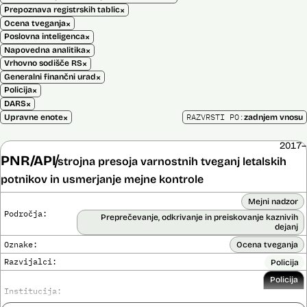
×
Prepoznava registrskih tablic
×
Ocena tveganja
×
Poslovna inteligenca
×
Napovedna analitika
×
Vrhovno sodišče RS
×
Generalni finančni urad
×
Policija
×
DARS
×
RAZVRSTI PO:
Upravne enote
zadnjem vnosu
2017–
PNR/API
strojna presoja varnostnih tveganj letalskih
potnikov in usmerjanje mejne kontrole
Mejni nadzor
Področja:
Preprečevanje, odkrivanje in preiskovanje kaznivih
dejanj
Oznake:
Ocena tveganja
Razvijalci:
Policija
Policija
Institucija: