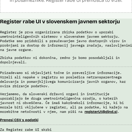
in posameznike. Register rabe UI premošča to vrzel.
Register rabe UI v slovenskem javnem sektorju
Register je prva organizirana zbirka podatkov o uporabi
umetnointeligenčnih sistemov v slovenskem javnem sektorju.
Podatke smo pridobili s preučevanjem javno dostopnih virov in
prošnjami za dostop do informacij javnega značaja, naslovljenimi
na javne organe.
Zbirka podatkov ni dokončna, redno jo bomo posodabljali in
dopolnjevali.
Prizadevamo si objavljati točne in preverljive informacije.
Vrzeli ali napake v registru so posledica netransparentnega
delovanja in pomanjkljivega komuniciranja javnih organov, kar
ovira zbiranje podatkov.
Verjamemo, da slovenski državni organi in institucije
uporabljajo še druga umetnointeligenčna orodja, o katerih
javnost ni obveščena. Če imaš kakršnekoli informacije, ki bi
morale biti vključene v register, ali pa podatke, ki kažejo na
morebitne netočnosti v njem, nam piši na
.
registerUI@djnd.si
Prenesi CSV s podatki
Za Register rabe UI skrbi