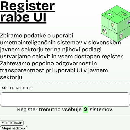
Register
rabe UI
Zbiramo podatke o uporabi
umetnointeligenčnih sistemov v slovenskem
javnem sektorju ter na njihovi podlagi
ustvarjamo celovit in vsem dostopen register.
Zahtevamo popolno odgovornost in
transparentnost pri uporabi UI v javnem
sektorju.
IŠČI PO REGISTRU
Register trenutno vsebuje
9
sistemov.
FILTRIRAJ
×
Mejni nadzor