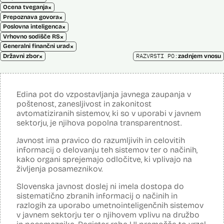
×
Ocena tveganja
×
Prepoznava govora
×
Poslovna inteligenca
×
Vrhovno sodišče RS
×
Generalni finančni urad
×
RAZVRSTI PO:
Državni zbor
zadnjem vnosu
Edina pot do vzpostavljanja javnega zaupanja v
poštenost, zanesljivost in zakonitost
avtomatiziranih sistemov, ki so v uporabi v javnem
sektorju, je njihova popolna transparentnost.
Javnost ima pravico do razumljivih in celovitih
informacij o delovanju teh sistemov ter o načinih,
kako organi sprejemajo odločitve, ki vplivajo na
življenja posameznikov.
Slovenska javnost doslej ni imela dostopa do
sistematično zbranih informacij o načinih in
razlogih za uporabo umetnointeligenčnih sistemov
v javnem sektorju ter o njihovem vplivu na družbo