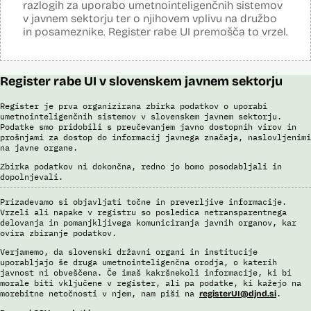
razlogih za uporabo umetnointeligenčnih sistemov
v javnem sektorju ter o njihovem vplivu na družbo
in posameznike. Register rabe UI premošča to vrzel.
Register rabe UI v slovenskem javnem sektorju
Register je prva organizirana zbirka podatkov o uporabi
umetnointeligenčnih sistemov v slovenskem javnem sektorju.
Podatke smo pridobili s preučevanjem javno dostopnih virov in
prošnjami za dostop do informacij javnega značaja, naslovljenimi
na javne organe.
Zbirka podatkov ni dokončna, redno jo bomo posodabljali in
dopolnjevali.
Prizadevamo si objavljati točne in preverljive informacije.
Vrzeli ali napake v registru so posledica netransparentnega
delovanja in pomanjkljivega komuniciranja javnih organov, kar
ovira zbiranje podatkov.
Verjamemo, da slovenski državni organi in institucije
uporabljajo še druga umetnointeligenčna orodja, o katerih
javnost ni obveščena. Če imaš kakršnekoli informacije, ki bi
morale biti vključene v register, ali pa podatke, ki kažejo na
morebitne netočnosti v njem, nam piši na
.
registerUI@djnd.si