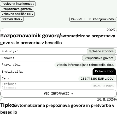
×
Poslovna inteligenca
×
Prepoznava govora
×
Vrhovno sodišče RS
×
RAZVRSTI PO:
Državni zbor
zadnjem vnosu
2023–
Razpoznavalnik govora
avtomatizirana prepoznava
govora in pretvorba v besedilo
Področja:
Splošne storitve
Oznake:
Prepoznava govora
Razvijalci:
Vitasis, informacijske tehnologije, d.o.o.
Institucija:
Državni zbor
Cena:
286.748,80 EUR z DDV
Trajanje
Do 31. 10. 2025
licence:
Analiza učinka na človekove pravice
VEČ INFORMACIJ +
Ne
opravljena:
16. 8. 2024–
Analiza učinka na osebne podatke opravljena:
Ne
Tipko
avtomatizirana prepoznava govora in pretvorba v
Posodobljeno: 30. september 2025
besedilo
Razpoznavalnik govorjene slovenske besede, ki ga Državni zbor