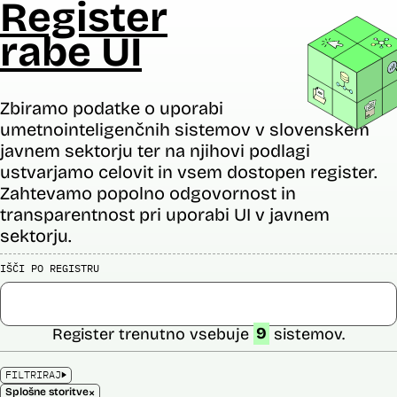
Register
rabe UI
Zbiramo podatke o uporabi
umetnointeligenčnih sistemov v slovenskem
javnem sektorju ter na njihovi podlagi
ustvarjamo celovit in vsem dostopen register.
Zahtevamo popolno odgovornost in
transparentnost pri uporabi UI v javnem
sektorju.
IŠČI PO REGISTRU
Register trenutno vsebuje
9
sistemov.
FILTRIRAJ
×
Splošne storitve