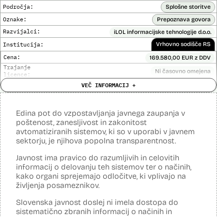
uporablja za samodejno prepisovanje sej Državnega zbora in
Področja:
Splošne storitve
delovnih teles Državnega zbora ter prepise drugih zvočnih posnetkov
iz zvočnih virov v živo in iz predhodnih posnetkov, uporablja
Oznake:
Prepoznava govora
tehnologije, ki omogočajo pretvorbo govora v besedilo. Iz govora
Razvijalci:
iLOL informacijske tehnologije d.o.o.
razpoznajo izgovorjene besede, avtomatizirano postavljajo ločila in
analizirajo besedilo za pravilen izpis razpoznanega besedila. Za
Institucija:
Vrhovno sodišče RS
gradnjo modelov razpoznave govora, ki se uporabljajo v Državnem
zboru, se uporabljajo tehnike strojnega učenja (globoke nevronske
Cena:
169.580,00 EUR z DDV
mreže).
Trajanje
Ni časovno omejena
licence:
Viri:
Analiza učinka na človekove pravice
VEČ INFORMACIJ +
Ne
opravljena:
Razpisna dokumentacija
Analiza učinka na osebne podatke opravljena:
Ne
Pogodba za nakup
Edina pot do vzpostavljanja javnega zaupanja v
Posodobljeno: 3. december 2024
poštenost, zanesljivost in zakonitost
Orodje uporablja metode strojnega učenja, predvsem nevronske
avtomatiziranih sistemov, ki so v uporabi v javnem
mreže, z namenom učinkovite in zanesljive prepoznave govora.
Orodje prepozna različne vrste avdio datotek, izvede prepoznavanje
sektorju, je njihova popolna transparentnost.
govora, vključno z ločitvijo na govorce, po najboljših močeh popravi
besedišče in prepis opremi z ločili.
Javnost ima pravico do razumljivih in celovitih
informacij o delovanju teh sistemov ter o načinih,
Viri:
kako organi sprejemajo odločitve, ki vplivajo na
Dosje javnega naročila
življenja posameznikov.
Članek v reviji Monitor
Odgovor na zahtevo za dostop do informacij javnega značaja
Slovenska javnost doslej ni imela dostopa do
sistematično zbranih informacij o načinih in