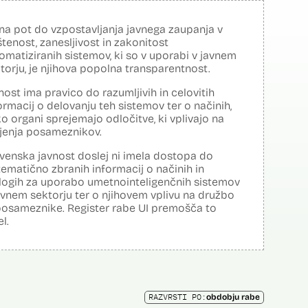
na pot do vzpostavljanja javnega zaupanja v
tenost, zanesljivost in zakonitost
omatiziranih sistemov, ki so v uporabi v javnem
torju, je njihova popolna transparentnost.
nost ima pravico do razumljivih in celovitih
ormacij o delovanju teh sistemov ter o načinih,
o organi sprejemajo odločitve, ki vplivajo na
ljenja posameznikov.
venska javnost doslej ni imela dostopa do
tematično zbranih informacij o načinih in
logih za uporabo umetnointeligenčnih sistemov
avnem sektorju ter o njihovem vplivu na družbo
posameznike. Register rabe UI premošča to
el.
RAZVRSTI PO:
obdobju rabe