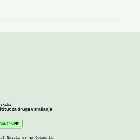
 skrbi
štitut za druga vprašanja
DONIRAJ
mo? Naroči se na Občasnik!