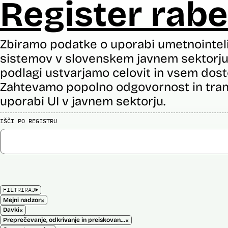
Register rabe
Zbiramo podatke o uporabi umetnointel
sistemov v slovenskem javnem sektorju 
podlagi ustvarjamo celovit in vsem dost
Zahtevamo popolno odgovornost in tran
uporabi UI v javnem sektorju.
IŠČI PO REGISTRU
FILTRIRAJ
×
Mejni nadzor
×
Davki
×
Preprečevanje, odkrivanje in preiskovanje kaznivih dejanj