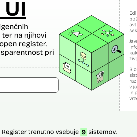
 UI
Edi
poš
avt
igenčnih
sek
ter na njihovi
Jav
open register.
inf
sparentnost pri
kak
živ
Slo
sis
raz
v j
in 
vrz
Register trenutno vsebuje
9
sistemov.