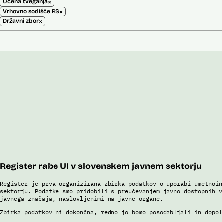
×
Ocena tveganja
×
Vrhovno sodišče RS
×
Državni zbor
Register rabe UI v slovenskem javnem sektorju
Register je prva organizirana zbirka podatkov o uporabi umetnoin
sektorju. Podatke smo pridobili s preučevanjem javno dostopnih v
javnega značaja, naslovljenimi na javne organe.
Zbirka podatkov ni dokončna, redno jo bomo posodabljali in dopol