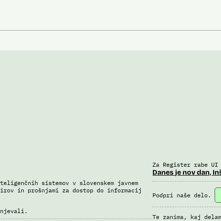
Za Register rabe UI
Danes je nov dan, In
teligenčnih sistemov v slovenskem javnem
irov in prošnjami za dostop do informacij
Podpri naše delo.
njevali.
Te zanima, kaj dela