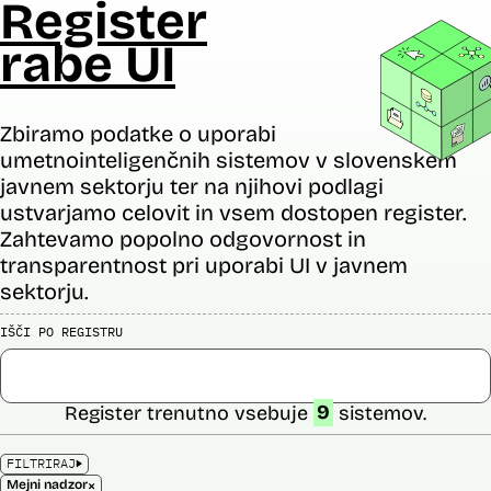
Register
rabe UI
Zbiramo podatke o uporabi
umetnointeligenčnih sistemov v slovenskem
javnem sektorju ter na njihovi podlagi
ustvarjamo celovit in vsem dostopen register.
Zahtevamo popolno odgovornost in
transparentnost pri uporabi UI v javnem
sektorju.
IŠČI PO REGISTRU
Register trenutno vsebuje
9
sistemov.
FILTRIRAJ
×
Mejni nadzor