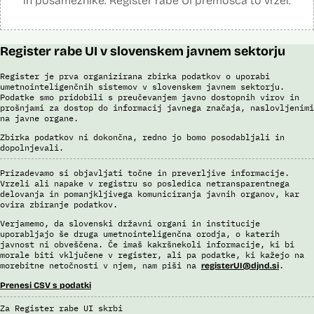
in posameznike. Register rabe UI premošča to vrzel.
Register rabe UI v slovenskem javnem sektorju
Register je prva organizirana zbirka podatkov o uporabi
umetnointeligenčnih sistemov v slovenskem javnem sektorju.
Podatke smo pridobili s preučevanjem javno dostopnih virov in
prošnjami za dostop do informacij javnega značaja, naslovljenimi
na javne organe.
Zbirka podatkov ni dokončna, redno jo bomo posodabljali in
dopolnjevali.
Prizadevamo si objavljati točne in preverljive informacije.
Vrzeli ali napake v registru so posledica netransparentnega
delovanja in pomanjkljivega komuniciranja javnih organov, kar
ovira zbiranje podatkov.
Verjamemo, da slovenski državni organi in institucije
uporabljajo še druga umetnointeligenčna orodja, o katerih
javnost ni obveščena. Če imaš kakršnekoli informacije, ki bi
morale biti vključene v register, ali pa podatke, ki kažejo na
morebitne netočnosti v njem, nam piši na
.
registerUI@djnd.si
Prenesi CSV s podatki
Za Register rabe UI skrbi