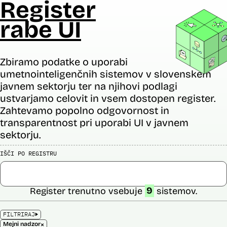
Register
rabe UI
Zbiramo podatke o uporabi
umetnointeligenčnih sistemov v slovenskem
javnem sektorju ter na njihovi podlagi
ustvarjamo celovit in vsem dostopen register.
Zahtevamo popolno odgovornost in
transparentnost pri uporabi UI v javnem
sektorju.
IŠČI PO REGISTRU
Register trenutno vsebuje
9
sistemov.
FILTRIRAJ
×
Mejni nadzor