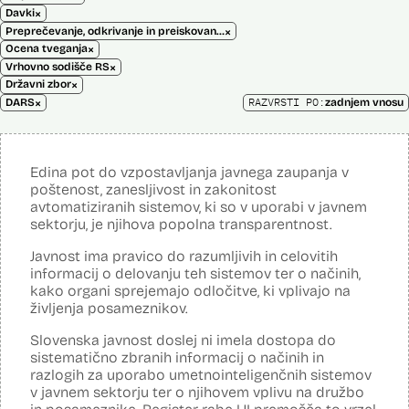
×
Davki
×
Preprečevanje, odkrivanje in preiskovanje kaznivih dejanj
×
Ocena tveganja
×
Vrhovno sodišče RS
×
Državni zbor
×
RAZVRSTI PO:
DARS
zadnjem vnosu
Edina pot do vzpostavljanja javnega zaupanja v
poštenost, zanesljivost in zakonitost
avtomatiziranih sistemov, ki so v uporabi v javnem
sektorju, je njihova popolna transparentnost.
Javnost ima pravico do razumljivih in celovitih
informacij o delovanju teh sistemov ter o načinih,
kako organi sprejemajo odločitve, ki vplivajo na
življenja posameznikov.
Slovenska javnost doslej ni imela dostopa do
sistematično zbranih informacij o načinih in
razlogih za uporabo umetnointeligenčnih sistemov
v javnem sektorju ter o njihovem vplivu na družbo