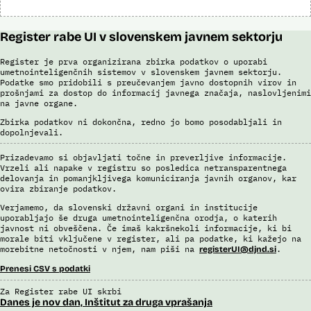
Register rabe UI v slovenskem javnem sektorju
Register je prva organizirana zbirka podatkov o uporabi
umetnointeligenčnih sistemov v slovenskem javnem sektorju.
Podatke smo pridobili s preučevanjem javno dostopnih virov in
prošnjami za dostop do informacij javnega značaja, naslovljenimi
na javne organe.
Zbirka podatkov ni dokončna, redno jo bomo posodabljali in
dopolnjevali.
Prizadevamo si objavljati točne in preverljive informacije.
Vrzeli ali napake v registru so posledica netransparentnega
delovanja in pomanjkljivega komuniciranja javnih organov, kar
ovira zbiranje podatkov.
Verjamemo, da slovenski državni organi in institucije
uporabljajo še druga umetnointeligenčna orodja, o katerih
javnost ni obveščena. Če imaš kakršnekoli informacije, ki bi
morale biti vključene v register, ali pa podatke, ki kažejo na
morebitne netočnosti v njem, nam piši na
.
registerUI@djnd.si
Prenesi CSV s podatki
Za Register rabe UI skrbi
Danes je nov dan, Inštitut za druga vprašanja