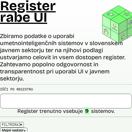
Register
rabe UI
Zbiramo podatke o uporabi
umetnointeligenčnih sistemov v slovenskem
javnem sektorju ter na njihovi podlagi
ustvarjamo celovit in vsem dostopen register.
Zahtevamo popolno odgovornost in
transparentnost pri uporabi UI v javnem
sektorju.
IŠČI PO REGISTRU
Register trenutno vsebuje
9
sistemov.
FILTRIRAJ
×
Mejni nadzor