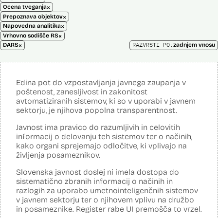
×
Ocena tveganja
×
Prepoznava objektov
×
Napovedna analitika
×
Vrhovno sodišče RS
×
RAZVRSTI PO:
DARS
zadnjem vnosu
Edina pot do vzpostavljanja javnega zaupanja v
poštenost, zanesljivost in zakonitost
avtomatiziranih sistemov, ki so v uporabi v javnem
sektorju, je njihova popolna transparentnost.
Javnost ima pravico do razumljivih in celovitih
informacij o delovanju teh sistemov ter o načinih,
kako organi sprejemajo odločitve, ki vplivajo na
življenja posameznikov.
Slovenska javnost doslej ni imela dostopa do
sistematično zbranih informacij o načinih in
razlogih za uporabo umetnointeligenčnih sistemov
v javnem sektorju ter o njihovem vplivu na družbo
in posameznike. Register rabe UI premošča to vrzel.