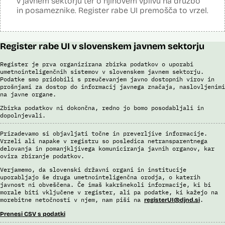
v javnem sektorju ter o njihovem vplivu na družbo
in posameznike. Register rabe UI premošča to vrzel.
Register rabe UI v slovenskem javnem sektorju
Register je prva organizirana zbirka podatkov o uporabi
umetnointeligenčnih sistemov v slovenskem javnem sektorju.
Podatke smo pridobili s preučevanjem javno dostopnih virov in
prošnjami za dostop do informacij javnega značaja, naslovljenimi
na javne organe.
Zbirka podatkov ni dokončna, redno jo bomo posodabljali in
dopolnjevali.
Prizadevamo si objavljati točne in preverljive informacije.
Vrzeli ali napake v registru so posledica netransparentnega
delovanja in pomanjkljivega komuniciranja javnih organov, kar
ovira zbiranje podatkov.
Verjamemo, da slovenski državni organi in institucije
uporabljajo še druga umetnointeligenčna orodja, o katerih
javnost ni obveščena. Če imaš kakršnekoli informacije, ki bi
morale biti vključene v register, ali pa podatke, ki kažejo na
morebitne netočnosti v njem, nam piši na
.
registerUI@djnd.si
Prenesi CSV s podatki