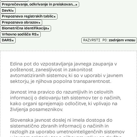
×
Preprečevanje, odkrivanje in preiskovanje kaznivih dejanj
×
Davki
×
Prepoznava registrskih tablic
×
Prepoznava obrazov
×
Biometrična identifikacija
×
Vrhovno sodišče RS
×
RAZVRSTI PO:
DARS
zadnjem vnosu
Edina pot do vzpostavljanja javnega zaupanja v
poštenost, zanesljivost in zakonitost
avtomatiziranih sistemov, ki so v uporabi v javnem
sektorju, je njihova popolna transparentnost.
Javnost ima pravico do razumljivih in celovitih
informacij o delovanju teh sistemov ter o načinih,
kako organi sprejemajo odločitve, ki vplivajo na
življenja posameznikov.
Slovenska javnost doslej ni imela dostopa do
sistematično zbranih informacij o načinih in
razlogih za uporabo umetnointeligenčnih sistemov