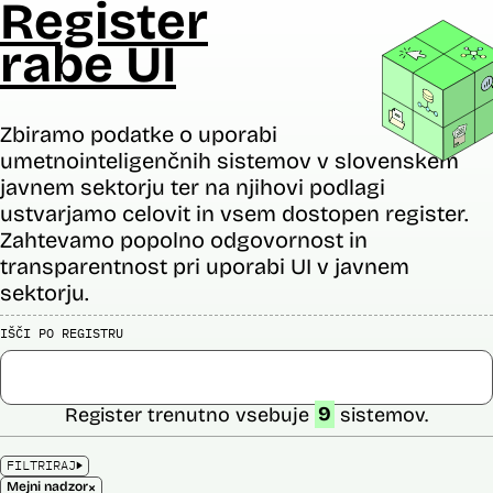
Register
rabe UI
Zbiramo podatke o uporabi
umetnointeligenčnih sistemov v slovenskem
javnem sektorju ter na njihovi podlagi
ustvarjamo celovit in vsem dostopen register.
Zahtevamo popolno odgovornost in
transparentnost pri uporabi UI v javnem
sektorju.
IŠČI PO REGISTRU
Register trenutno vsebuje
9
sistemov.
FILTRIRAJ
×
Mejni nadzor